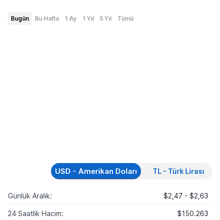
Bugün
Bu Hafta
1 Ay
1 Yıl
5 Yıl
Tümü
USD - Amerikan Doları
TL - Türk Lirası
Günlük Aralık:
$2,47 - $2,63
24 Saatlik Hacim:
$150.263