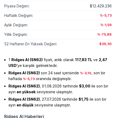
Piyasa Değeri:
$12.429.236
Haftalık Değişim:
%-5,73
Aylık Değişim:
%-1,59
Yıllık Değişim:
%-75,88
52 Haftanın En Yüksek Değeri:
$39,30
1
Ridges AI (SN62)
fiyatı, anlık olarak
117,83 TL
ve
2,47
USD
'ye karşılık gelmektedir.
Ridges AI (SN62)
son 24 saat içerisinde
, son bir
%-3,10
haftada
oranında değişmiştir.
%-5,73
Ridges AI (SN62)
, 01.08.2026 tarihinde
$3,00
ile son bir
ayın
en yüksek
seviyesine ulaşmıştır.
Ridges AI (SN62)
, 27.07.2026 tarihinde
$1,75
ile son bir
ayın
en düşük
seviyesine ulaşmıştır.
Ridges AI Haberleri