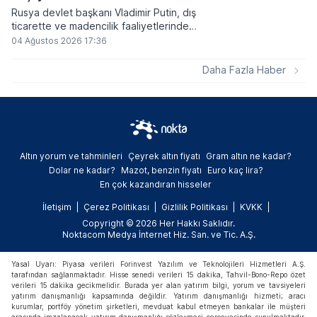
Rusya devlet başkanı Vladimir Putin, dış
ticarette ve madencilik faaliyetlerinde
kripto varlıkların kullanımına onay veren
04 Ağustos 2026 17:36
yeni yasayı imzaladı. Onaylanan bu
düzenleme çerçevesinde madencilikten
Daha Fazla Haber
elde edilen dijital paraların belirli şartlar
altında dolaşımına ve menkul kıymet
alımlarında kullanılmasına olanak sağlanıyor.
Altın yorum ve tahminleri
Çeyrek altın fiyatı
Gram altın ne kadar?
Dolar ne kadar?
Mazot, benzin fiyatı
Euro kaç lira?
En çok kazandıran hisseler
İletişim
Çerez Politikası
Gizlilik Politikası
KVKK
Copyright © 2026 Her Hakkı Saklıdır.
Noktacom Medya İnternet Hiz. San. ve Tic. A.Ş.
Yasal Uyarı: Piyasa verileri Forinvest Yazılım ve Teknolojileri Hizmetleri A.Ş.
tarafından sağlanmaktadır. Hisse senedi verileri 15 dakika, Tahvil-Bono-Repo özet
verileri 15 dakika gecikmelidir. Burada yer alan yatırım bilgi, yorum ve tavsiyeleri
yatırım danışmanlığı kapsamında değildir. Yatırım danışmanlığı hizmeti; aracı
kurumlar, portföy yönetim şirketleri, mevduat kabul etmeyen bankalar ile müşteri