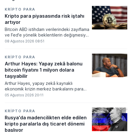
KRIPTO PARA
Kripto para piyasasında risk iştahı
artıyor
Bitcoin ABD istihdam verilerindeki zayıflama
ve Fed'e yönelik beklentilerin değişmesiyle
haftayı yükselişle kapattı. Kripto para
08 Ağustos 2026 08:51
piyasalarında risk iştahı artarken
yatırımcıların odağı önümüzdeki dönemde
açıklanacak enflasyon rakamlarına ve
KRIPTO PARA
küresel gelişmelere çevrildi.
Arthur Hayes: Yapay zekâ balonu
bitcoin fiyatını 1 milyon dolara
taşıyabilir
Arthur Hayes, yapay zekâ kaynaklı
ekonomik krizin merkez bankalarını para
basmaya zorlayacağını ve bu durumun
05 Ağustos 2026 20:11
bitcoin fiyatını 1 milyon dolara
taşıyabileceğini öngörürken beyaz yakalı iş
kayıplarının tetikleyeceği kredi krizinin
KRIPTO PARA
küresel likidite artışına yol açacağını belirtti
Rusya'da madencilikten elde edilen
ve bitcoinin bu süreçte en hızlı tepki veren
kripto paralarla dış ticaret dönemi
varlık olacağı vurguladı.
başlıyor