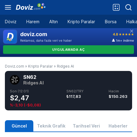
Döviz
Harem
Altın
Kripto Paralar
Borsa
Halka
Doviz.com
»
Kripto Paralar
»
Ridges AI
SN62
Ridges AI
Son (12:01)
SN62/TRY
Hacim
$2,47
₺117,83
$150.263
%-3,10
(
-$0,08
)
Güncel
Teknik Grafik
Tarihsel Veri
Haberler