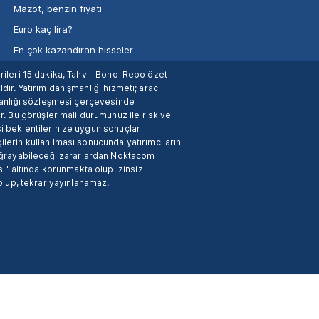
Mazot, benzin fiyatı
Euro kaç lira?
En çok kazandıran hisseler
verileri 15 dakika, Tahvil-Bono-Repo özet
dir. Yatırım danışmanlığı hizmeti; aracı
manlığı sözleşmesi çerçevesinde
. Bu görüşler mali durumunuz ile risk ve
si beklentilerinize uygun sonuçlar
ilerin kullanılması sonucunda yatırımcıların
 uğrayabileceği zararlardan Noktacom
i" altında korunmakta olup izinsiz
 olup, tekrar yayınlanamaz.