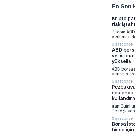
En Son 
Kripto pa
risk iştah
Bitcoin ABD
verilerinde
yönelik bekl
6 saat önce
değişmesiyl
ABD borsa
kapattı. Kri
verisi son
piyasalarınd
yatırımcıla
yükseliş
dönemde aç
ABD borsala
rakamlarına
verisinin ar
gelişmelere 
yükselirken 
6 saat önce
artırım olas
Pezeşkiy
fiyatladı. T
seslendi: 
güçlü perf
yukarı taşı
kullandır
son yılların
İran Cumhu
elde edildi.
Pezeşkiyan d
savaş strate
6 saat önce
diplomatik
Borsa İst
vurgu yapar
hisse için
mesajı verdi
hükümetin 