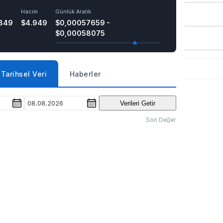
Hacim
Günlük Aralık
849
$4.949
$0,00057659 -
$0,00058075
Tarihsel Veri
Haberler
08.08.2026
Verileri Getir
Son Değer