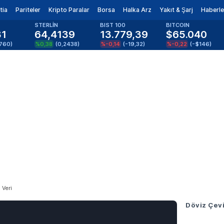
tia
Pariteler
Kripto Paralar
Borsa
Halka Arz
Yakıt & Şarj
Haberle
STERLİN
BIST 100
BITCOIN
81
64,4139
13.779,39
$65.040
1760
)
%0,38
(
0,2438
)
%-0,14
(
-19,32
)
%-0,22
(
-$146
)
 Veri
Döviz Çevi