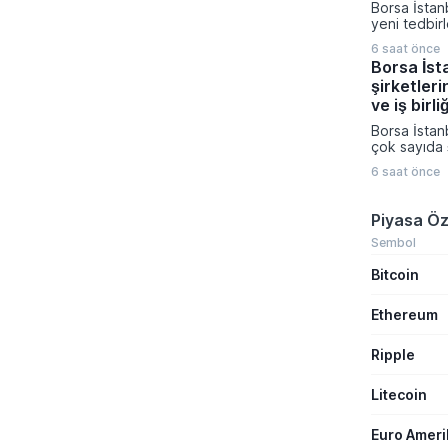
Borsa İstan
çalıştığını 
yeni tedbir
Müslüman ül
duyurdu. K
saldırı amaç
6 saat önce
Platformu ü
gerektiğini 
Borsa İst
açıklamada I
şirketleri
Enerji ve H
paylarına yö
ve iş birli
Ağustos ta
Borsa İstan
girecek.
çok sayıda ş
teknoloji, u
6 saat önce
farklı sektö
gerçekleştir
birliklerini
Piyasa Öz
sonuçlarını
Şirketlerin
Sembol
Platformu 
Bitcoin
veriler aras
ihale kazanı
distribütörl
Ethereum
üretim kapas
yatırımları ö
Ripple
Litecoin
Euro Amer