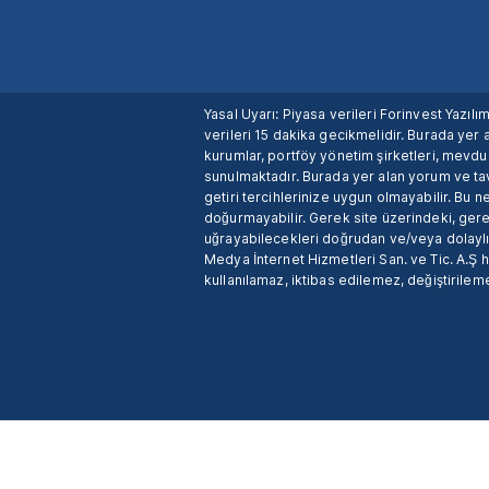
Yasal Uyarı: Piyasa verileri Forinvest Yazıl
verileri 15 dakika gecikmelidir. Burada yer a
kurumlar, portföy yönetim şirketleri, mevd
sunulmaktadır. Burada yer alan yorum ve tav
getiri tercihlerinize uygun olmayabilir. Bu 
doğurmayabilir. Gerek site üzerindeki, gerek
uğrayabilecekleri doğrudan ve/veya dolaylı
Medya İnternet Hizmetleri San. ve Tic. A.Ş 
kullanılamaz, iktibas edilemez, değiştirileme
X