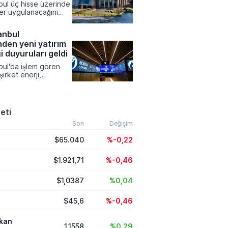
bul üç hisse üzerinde
belirten Pezeşkiyan,
ler uygulanacağını
kelerin topraklarını
amuyu Aydınlatma
lı kullandırmaması
zerinden yapılan
ifade etti.
anbul
şıklar Enerji, CW
nden yeni yatırım
edef Holding
nelik kısıtlamalar 10
ği duyuruları geldi
rihinde devreye
bul'da işlem gören
irket enerji,
laşım ve finans gibi
rlerde
dikleri yeni iş
 ve operasyonel
eti
 kamuoyuyla paylaştı.
 Kamuyu Aydınlatma
Son
Değişim
üzerinden duyurduğu
$65.040
%-0,22
ında yüksek tutarlı
mları, stratejik
ük anlaşmaları ve
$1.921,71
%-0,46
itesini artıran tesis
ne çıktı.
$1,0387
%0,04
$45,6
%-0,46
ikan
1,1558
%0,29