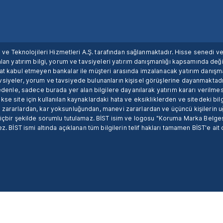
ım ve Teknolojileri Hizmetleri A.Ş. tarafından sağlanmaktadır. Hisse senedi 
lan yatırım bilgi, yorum ve tavsiyeleri yatırım danışmanlığı kapsamında değil
uat kabul etmeyen bankalar ile müşteri arasında imzalanacak yatırım danış
siyeler, yorum ve tavsiyede bulunanların kişisel görüşlerine dayanmaktadır
nedenle, sadece burada yer alan bilgilere dayanılarak yatırım kararı verilme
se site için kullanılan kaynaklardaki hata ve eksikliklerden ve sitedeki bilg
 zararlardan, kar yoksunluğundan, manevi zararlardan ve üçüncü kişilerin
hiçbir şekilde sorumlu tutulamaz. BİST isim ve logosu "Koruma Marka Belges
z. BİST ismi altında açıklanan tüm bilgilerin telif hakları tamamen BİST'e ait