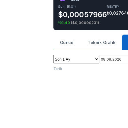
Son (15:01)
RIS/TRY
$0,00057966
₺0,02764
%0,40
(
$0,00000231
)
Güncel
Teknik Grafik
08.08.2026
Tarih