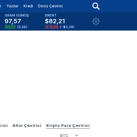
r
Yazılar
Kredi
Döviz Çevirici
GRAM GÜMÜŞ
BRENT
97,57
$82,21
%3,57
(
3,36
)
%-0,34
(
-$0,28
)
rici
Altın Çevirici
Kripto Para Çevirici
BTC