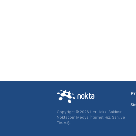
Pr
Si
Copyright © 2026 Her Hakkı Saklıdır.
Noktacom Medya İnternet Hiz. San. ve
Tic. A.Ş.