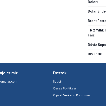
Doları
Dolar Ende
Brent Petro
TR 2 Yıllık 
Faizi
Döviz Sepe
BIST 100
ojelerimiz
Destek
nemalar.com
İletişim
Çerez Politikası
Kişisel Verilerin Korunması