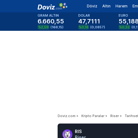
Döviz
Altın
Harem
Em
GRAM ALTIN
DOLAR
EURO
6.660,55
47,7111
55,18
%2,59
(
168,15
)
%0,18
(
0,0857
)
%0,32
(
0,
Doviz.com
»
Kripto Paralar
»
Riser
»
Tarihsel
RIS
Riser