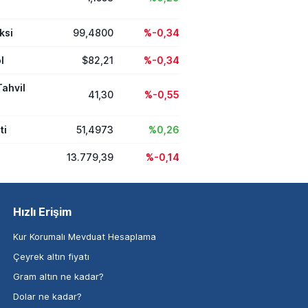
ksi
99,4800
%-0,34
l
$82,21
%-0,34
Tahvil
41,30
%-0,55
ti
51,4973
%0,26
13.779,39
%-0,14
Hızlı Erişim
Kur Korumalı Mevduat Hesaplama
Çeyrek altın fiyatı
Gram altın ne kadar?
Dolar ne kadar?