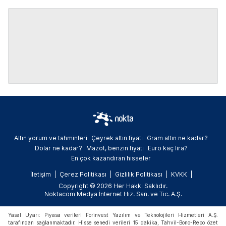
Altın yorum ve tahminleri
Çeyrek altın fiyatı
Gram altın ne kadar?
Dolar ne kadar?
Mazot, benzin fiyatı
Euro kaç lira?
En çok kazandıran hisseler
İletişim
Çerez Politikası
Gizlilik Politikası
KVKK
Copyright © 2026 Her Hakkı Saklıdır.
Noktacom Medya İnternet Hiz. San. ve Tic. A.Ş.
Yasal Uyarı: Piyasa verileri Forinvest Yazılım ve Teknolojileri Hizmetleri A.Ş.
tarafından sağlanmaktadır. Hisse senedi verileri 15 dakika, Tahvil-Bono-Repo özet