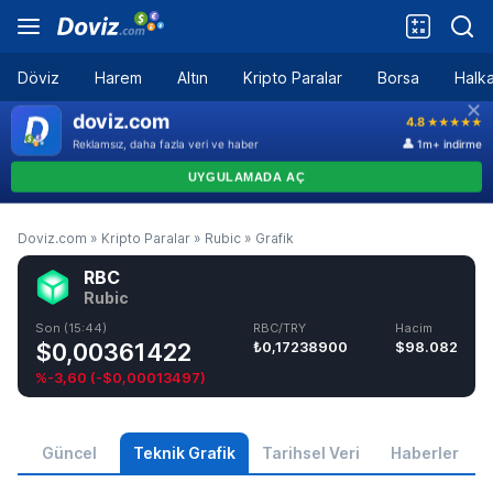
Döviz
Harem
Altın
Kripto Paralar
Borsa
Halka
Doviz.com
»
Kripto Paralar
»
Rubic
»
Grafik
RBC
Rubic
Son (15:44)
RBC/TRY
Hacim
$0,00361422
₺0,17238900
$98.082
%-3,60
(
-$0,00013497
)
Güncel
Teknik Grafik
Tarihsel Veri
Haberler