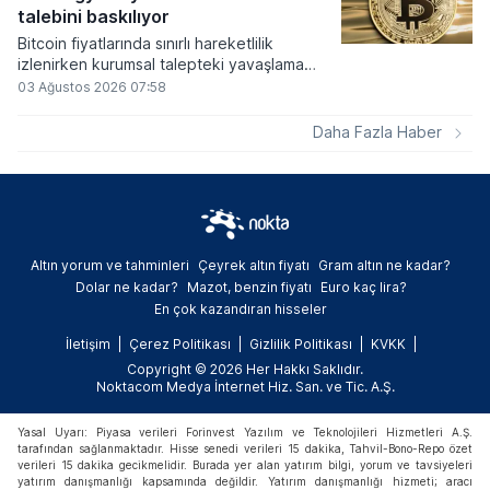
alımlarında kullanılmasına olanak sağlanıyor.
talebini baskılıyor
Bitcoin fiyatlarında sınırlı hareketlilik
izlenirken kurumsal talepteki yavaşlama
piyasa dinamiklerini etkiliyor. ABD Merkez
03 Ağustos 2026 07:58
Bankasının faiz kararı sonrasında dar bantta
seyreden kripto para birimi, düzenleme
Daha Fazla Haber
çalışmalarındaki belirsizliklerle baskı altında
kalmaya devam ediyor.
Altın yorum ve tahminleri
Çeyrek altın fiyatı
Gram altın ne kadar?
Dolar ne kadar?
Mazot, benzin fiyatı
Euro kaç lira?
En çok kazandıran hisseler
İletişim
Çerez Politikası
Gizlilik Politikası
KVKK
Copyright © 2026 Her Hakkı Saklıdır.
Noktacom Medya İnternet Hiz. San. ve Tic. A.Ş.
Yasal Uyarı: Piyasa verileri Forinvest Yazılım ve Teknolojileri Hizmetleri A.Ş.
tarafından sağlanmaktadır. Hisse senedi verileri 15 dakika, Tahvil-Bono-Repo özet
verileri 15 dakika gecikmelidir. Burada yer alan yatırım bilgi, yorum ve tavsiyeleri
yatırım danışmanlığı kapsamında değildir. Yatırım danışmanlığı hizmeti; aracı