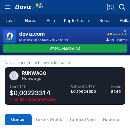
Döviz
Harem
Altın
Kripto Paralar
Borsa
Halka
Doviz.com
»
Kripto Paralar
»
Runwago
RUNWAGO
Runwago
Son (11:13)
RUNWAGO/TRY
Hacim
$0,00223314
₺0,10624500
$245
%-10,54
(
-$0,00026319
)
Güncel
Teknik Grafik
Tarihsel Veri
Haberler