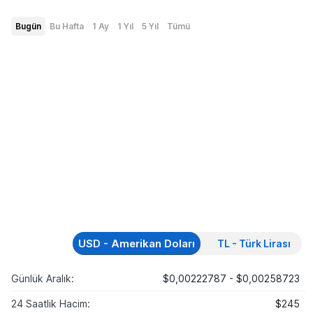
Bugün
Bu Hafta
1 Ay
1 Yıl
5 Yıl
Tümü
USD - Amerikan Doları
TL - Türk Lirası
Günlük Aralık:
$0,00222787 - $0,00258723
24 Saatlik Hacim:
$245