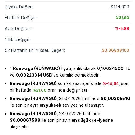
Piyasa Değeri:
$114.309
Haftalık Değişim:
%31,60
Aylık Değişim:
%-5,89
Yıllık Değişim:
52 Haftanın En Yüksek Değeri:
$0,96898100
1
Runwago (RUNWAGO)
fiyatı, anlık olarak
0,10624500 TL
ve
0,00223314 USD
'ye karşılık gelmektedir.
Runwago (RUNWAGO)
son 24 saat içerisinde
, son
%-10,54
bir haftada
oranında değişmiştir.
%31,60
Runwago (RUNWAGO)
, 31.07.2026 tarihinde
$0,00305510
ile son bir ayın
en yüksek
seviyesine ulaşmıştır.
Runwago (RUNWAGO)
, 28.07.2026 tarihinde
$0,00067588
ile son bir ayın
en düşük
seviyesine
ulaşmıştır.