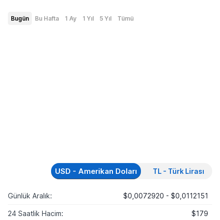
Bugün
Bu Hafta
1 Ay
1 Yıl
5 Yıl
Tümü
USD - Amerikan Doları
TL - Türk Lirası
Günlük Aralık:
$0,0072920 - $0,0112151
24 Saatlik Hacim:
$179