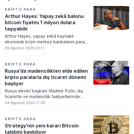
KRIPTO PARA
Arthur Hayes: Yapay zekâ balonu
bitcoin fiyatını 1 milyon dolara
taşıyabilir
Arthur Hayes, yapay zekâ kaynaklı
ekonomik krizin merkez bankalarını para
basmaya zorlayacağını ve bu durumun
05 Ağustos 2026 20:11
bitcoin fiyatını 1 milyon dolara
taşıyabileceğini öngörürken beyaz yakalı iş
kayıplarının tetikleyeceği kredi krizinin
KRIPTO PARA
küresel likidite artışına yol açacağını belirtti
Rusya'da madencilikten elde edilen
ve bitcoinin bu süreçte en hızlı tepki veren
kripto paralarla dış ticaret dönemi
varlık olacağı vurguladı.
başlıyor
Rusya devlet başkanı Vladimir Putin, dış
ticarette ve madencilik faaliyetlerinde
kripto varlıkların kullanımına onay veren
04 Ağustos 2026 17:36
yeni yasayı imzaladı. Onaylanan bu
düzenleme çerçevesinde madencilikten
elde edilen dijital paraların belirli şartlar
KRIPTO PARA
altında dolaşımına ve menkul kıymet
Strategy'nin yeni kararı Bitcoin
alımlarında kullanılmasına olanak sağlanıyor.
talebini baskılıyor