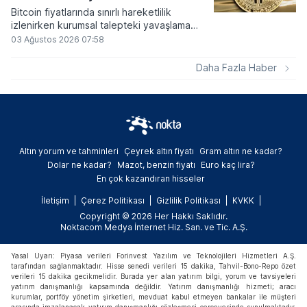
Bitcoin fiyatlarında sınırlı hareketlilik
izlenirken kurumsal talepteki yavaşlama
piyasa dinamiklerini etkiliyor. ABD Merkez
03 Ağustos 2026 07:58
Bankasının faiz kararı sonrasında dar bantta
seyreden kripto para birimi, düzenleme
Daha Fazla Haber
çalışmalarındaki belirsizliklerle baskı altında
kalmaya devam ediyor.
Altın yorum ve tahminleri
Çeyrek altın fiyatı
Gram altın ne kadar?
Dolar ne kadar?
Mazot, benzin fiyatı
Euro kaç lira?
En çok kazandıran hisseler
İletişim
Çerez Politikası
Gizlilik Politikası
KVKK
Copyright © 2026 Her Hakkı Saklıdır.
Noktacom Medya İnternet Hiz. San. ve Tic. A.Ş.
Yasal Uyarı: Piyasa verileri Forinvest Yazılım ve Teknolojileri Hizmetleri A.Ş.
tarafından sağlanmaktadır. Hisse senedi verileri 15 dakika, Tahvil-Bono-Repo özet
verileri 15 dakika gecikmelidir. Burada yer alan yatırım bilgi, yorum ve tavsiyeleri
yatırım danışmanlığı kapsamında değildir. Yatırım danışmanlığı hizmeti; aracı
kurumlar, portföy yönetim şirketleri, mevduat kabul etmeyen bankalar ile müşteri