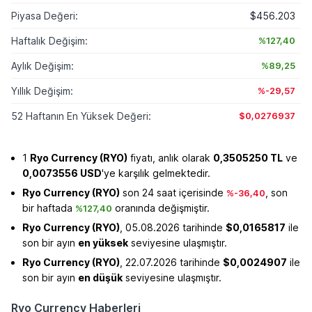
Piyasa Değeri:
$456.203
Haftalık Değişim:
%127,40
Aylık Değişim:
%89,25
Yıllık Değişim:
%-29,57
52 Haftanın En Yüksek Değeri:
$0,0276937
1
Ryo Currency (RYO)
fiyatı, anlık olarak
0,3505250 TL
ve
0,0073556 USD
'ye karşılık gelmektedir.
Ryo Currency (RYO)
son 24 saat içerisinde
, son
%-36,40
bir haftada
oranında değişmiştir.
%127,40
Ryo Currency (RYO)
, 05.08.2026 tarihinde
$0,0165817
ile
son bir ayın
en yüksek
seviyesine ulaşmıştır.
Ryo Currency (RYO)
, 22.07.2026 tarihinde
$0,0024907
ile
son bir ayın
en düşük
seviyesine ulaşmıştır.
Ryo Currency Haberleri