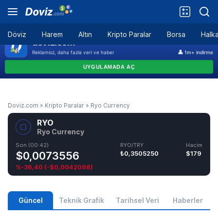
Döviz
Harem
Altın
Kripto Paralar
Borsa
Halka
Doviz.com
»
Kripto Paralar
»
Ryo Currency
RYO
Ryo Currency
Son (00:42)
RYO/TRY
Hacim
$0,0073556
₺0,3505250
$179
%-36,40
(
-$0,0042098
)
Güncel
Teknik Grafik
Tarihsel Veri
Haberler