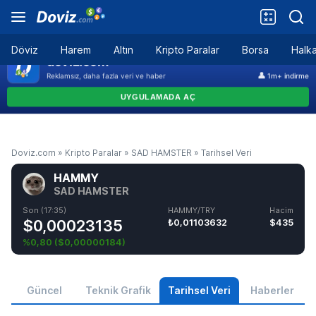
Döviz
Harem
Altın
Kripto Paralar
Borsa
Halka
Doviz.com
»
Kripto Paralar
»
SAD HAMSTER
»
Tarihsel Veri
HAMMY
SAD HAMSTER
Son (17:35)
HAMMY/TRY
Hacim
$0,00023135
₺0,01103632
$435
%0,80
(
$0,00000184
)
Güncel
Teknik Grafik
Tarihsel Veri
Haberler