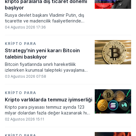
kripto paralarla dış ticaret dönemi
varlık olacağı vurguladı.
başlıyor
Rusya devlet başkanı Vladimir Putin, dış
ticarette ve madencilik faaliyetlerinde
kripto varlıkların kullanımına onay veren
04 Ağustos 2026 17:36
yeni yasayı imzaladı. Onaylanan bu
düzenleme çerçevesinde madencilikten
elde edilen dijital paraların belirli şartlar
KRIPTO PARA
altında dolaşımına ve menkul kıymet
Strategy'nin yeni kararı Bitcoin
alımlarında kullanılmasına olanak sağlanıyor.
talebini baskılıyor
Bitcoin fiyatlarında sınırlı hareketlilik
izlenirken kurumsal talepteki yavaşlama
piyasa dinamiklerini etkiliyor. ABD Merkez
03 Ağustos 2026 07:58
Bankasının faiz kararı sonrasında dar bantta
seyreden kripto para birimi, düzenleme
çalışmalarındaki belirsizliklerle baskı altında
KRIPTO PARA
kalmaya devam ediyor.
Kripto varlıklarda temmuz iyimserliği
Kripto para piyasası temmuz ayında 123
milyar dolardan fazla değer kazanarak hızlı
bir toparlanma sürecine girdi. Bitcoin ve
02 Ağustos 2026 15:11
ethereum öncülüğünde yaşanan bu
yükselişle birlikte toplam piyasa büyüklüğü
2 trilyon 159 milyar 780 milyon dolar
KRIPTO PARA