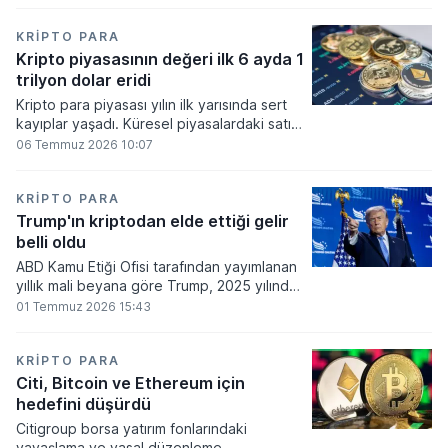
bakiyesi bulunan yatırımcı sayısı 3,2 milyon
olarak belirlendi.
KRIPTO PARA
Kripto piyasasının değeri ilk 6 ayda 1
trilyon dolar eridi
Kripto para piyasası yılın ilk yarısında sert
kayıplar yaşadı. Küresel piyasalardaki satış
baskısı ve artan faiz baskısının etkisiyle
06 Temmuz 2026 10:07
dijital varlıkların toplam değeri 919 milyar
860 milyon dolarlık erime kaydetti.
KRIPTO PARA
Trump'ın kriptodan elde ettiği gelir
belli oldu
ABD Kamu Etiği Ofisi tarafından yayımlanan
yıllık mali beyana göre Trump, 2025 yılında
kripto para ve memecoin faaliyetlerinden
01 Temmuz 2026 15:43
en az 1,2 milyar dolar gelir elde etti.
KRIPTO PARA
Citi, Bitcoin ve Ethereum için
hedefini düşürdü
Citigroup borsa yatırım fonlarındaki
yavaşlama ve yasal düzenleme