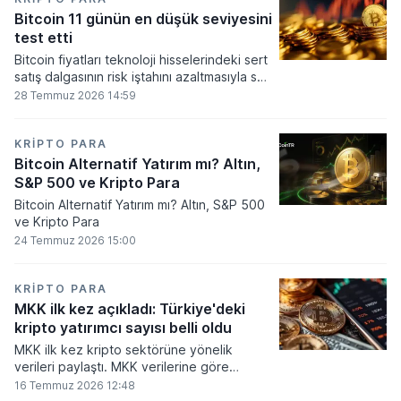
seviyesine ulaştı.
Bitcoin 11 günün en düşük seviyesini
test etti
Bitcoin fiyatları teknoloji hisselerindeki sert
satış dalgasının risk iştahını azaltmasıyla son
11 günün en düşük seviyesine indi.
28 Temmuz 2026 14:59
KRIPTO PARA
Bitcoin Alternatif Yatırım mı? Altın,
S&P 500 ve Kripto Para
Bitcoin Alternatif Yatırım mı? Altın, S&P 500
ve Kripto Para
24 Temmuz 2026 15:00
KRIPTO PARA
MKK ilk kez açıkladı: Türkiye'deki
kripto yatırımcı sayısı belli oldu
MKK ilk kez kripto sektörüne yönelik
verileri paylaştı. MKK verilerine göre
platformlarda bugüne kadar 5,6 milyon
16 Temmuz 2026 12:48
yatırımcı işlem yaparken, halen kripto