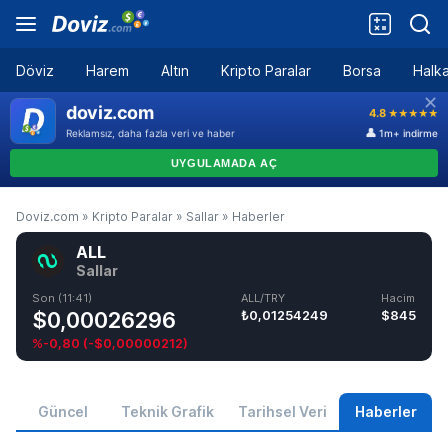
Döviz
Harem
Altın
Kripto Paralar
Borsa
Halka
Doviz.com
»
Kripto Paralar
»
Sallar
»
Haberler
ALL
Sallar
Son (11:41)
ALL/TRY
Hacim
$0,00026296
₺0,01254249
$845
%-0,80
(
-$0,00000212
)
Güncel
Teknik Grafik
Tarihsel Veri
Haberler