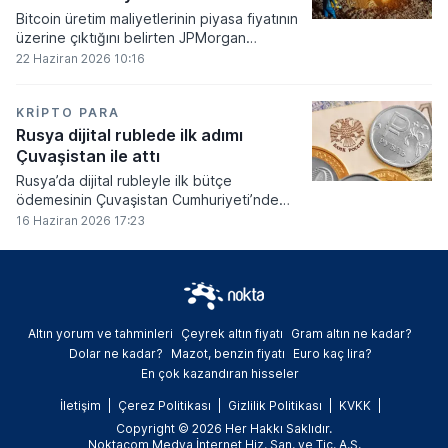
Bitcoin üretim maliyetlerinin piyasa fiyatının
üzerine çıktığını belirten JPMorgan
analistleri, madencilik sektöründeki kârlılık
22 Haziran 2026 10:16
oranlarının ciddi bir baskı altına girdiğini
söyledi.
KRIPTO PARA
Rusya dijital rublede ilk adımı
Çuvaşistan ile attı
Rusya’da dijital rubleyle ilk bütçe
ödemesinin Çuvaşistan Cumhuriyeti’nde
gerçekleştirildiği bildirildi.
16 Haziran 2026 17:23
Altın yorum ve tahminleri
Çeyrek altın fiyatı
Gram altın ne kadar?
Dolar ne kadar?
Mazot, benzin fiyatı
Euro kaç lira?
En çok kazandıran hisseler
İletişim
Çerez Politikası
Gizlilik Politikası
KVKK
Copyright © 2026 Her Hakkı Saklıdır.
Noktacom Medya İnternet Hiz. San. ve Tic. A.Ş.