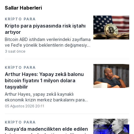
Sallar Haberleri
KRIPTO PARA
Kripto para piyasasında risk iştahı
artıyor
Bitcoin ABD istihdam verilerindeki zayıflama
ve Fed'e yönelik beklentilerin değişmesiyle
haftayı yükselişle kapattı. Kripto para
3 saat önce
piyasalarında risk iştahı artarken
yatırımcıların odağı önümüzdeki dönemde
açıklanacak enflasyon rakamlarına ve
KRIPTO PARA
küresel gelişmelere çevrildi.
Arthur Hayes: Yapay zekâ balonu
bitcoin fiyatını 1 milyon dolara
taşıyabilir
Arthur Hayes, yapay zekâ kaynaklı
ekonomik krizin merkez bankalarını para
basmaya zorlayacağını ve bu durumun
05 Ağustos 2026 20:11
bitcoin fiyatını 1 milyon dolara
taşıyabileceğini öngörürken beyaz yakalı iş
kayıplarının tetikleyeceği kredi krizinin
KRIPTO PARA
küresel likidite artışına yol açacağını belirtti
Rusya'da madencilikten elde edilen
ve bitcoinin bu süreçte en hızlı tepki veren