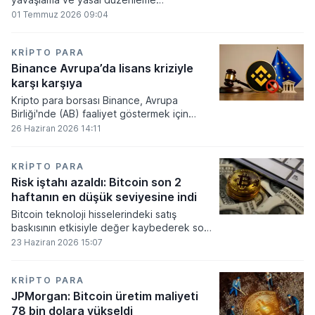
beklentilerinin zayıflaması üzerine kripto
01 Temmuz 2026 09:04
para tahminlerini aşağı yönlü revize etti.
KRIPTO PARA
Binance Avrupa’da lisans kriziyle
karşı karşıya
Kripto para borsası Binance, Avrupa
Birliği'nde (AB) faaliyet göstermek için
gerekli düzenleyici onayları alamadı.
26 Haziran 2026 14:11
KRIPTO PARA
Risk iştahı azaldı: Bitcoin son 2
haftanın en düşük seviyesine indi
Bitcoin teknoloji hisselerindeki satış
baskısının etkisiyle değer kaybederek son
iki haftanın en düşük seviyesini gördü.
23 Haziran 2026 15:07
KRIPTO PARA
JPMorgan: Bitcoin üretim maliyeti
78 bin dolara yükseldi