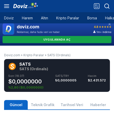
Döviz
Harem
Altın
Kripto Paralar
Borsa
Halka
Doviz.com
»
Kripto Paralar
»
SATS (Ordinals)
SATS
SATS (Ordinals)
Son (18:37)
SATS/TRY
Hacim
$0,0000000
₺0,0000005
$2.431.572
%2,80
(
$0,0000000
)
Güncel
Teknik Grafik
Tarihsel Veri
Haberler