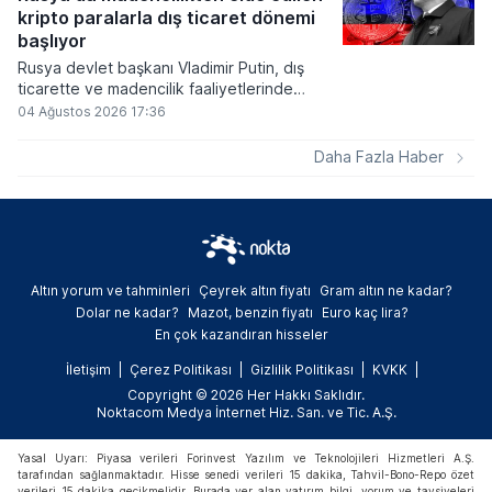
ve bitcoinin bu süreçte en hızlı tepki veren
kripto paralarla dış ticaret dönemi
varlık olacağı vurguladı.
başlıyor
Rusya devlet başkanı Vladimir Putin, dış
ticarette ve madencilik faaliyetlerinde
kripto varlıkların kullanımına onay veren
04 Ağustos 2026 17:36
yeni yasayı imzaladı. Onaylanan bu
düzenleme çerçevesinde madencilikten
Daha Fazla Haber
elde edilen dijital paraların belirli şartlar
altında dolaşımına ve menkul kıymet
alımlarında kullanılmasına olanak sağlanıyor.
Altın yorum ve tahminleri
Çeyrek altın fiyatı
Gram altın ne kadar?
Dolar ne kadar?
Mazot, benzin fiyatı
Euro kaç lira?
En çok kazandıran hisseler
İletişim
Çerez Politikası
Gizlilik Politikası
KVKK
Copyright © 2026 Her Hakkı Saklıdır.
Noktacom Medya İnternet Hiz. San. ve Tic. A.Ş.
Yasal Uyarı: Piyasa verileri Forinvest Yazılım ve Teknolojileri Hizmetleri A.Ş.
tarafından sağlanmaktadır. Hisse senedi verileri 15 dakika, Tahvil-Bono-Repo özet
verileri 15 dakika gecikmelidir. Burada yer alan yatırım bilgi, yorum ve tavsiyeleri