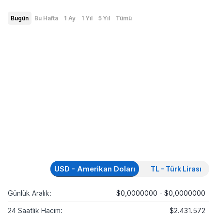
Bugün
Bu Hafta
1 Ay
1 Yıl
5 Yıl
Tümü
USD - Amerikan Doları
TL - Türk Lirası
Günlük Aralık:
$0,0000000 - $0,0000000
24 Saatlik Hacim:
$2.431.572