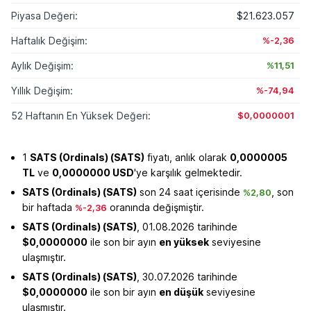
Piyasa Değeri:
$21.623.057
Haftalık Değişim:
%-2,36
Aylık Değişim:
%11,51
Yıllık Değişim:
%-74,94
52 Haftanın En Yüksek Değeri:
$0,0000001
1
SATS (Ordinals) (SATS)
fiyatı, anlık olarak
0,0000005
TL
ve
0,0000000 USD
'ye karşılık gelmektedir.
SATS (Ordinals) (SATS)
son 24 saat içerisinde
, son
%2,80
bir haftada
oranında değişmiştir.
%-2,36
SATS (Ordinals) (SATS)
, 01.08.2026 tarihinde
$0,0000000
ile son bir ayın
en yüksek
seviyesine
ulaşmıştır.
SATS (Ordinals) (SATS)
, 30.07.2026 tarihinde
$0,0000000
ile son bir ayın
en düşük
seviyesine
ulaşmıştır.