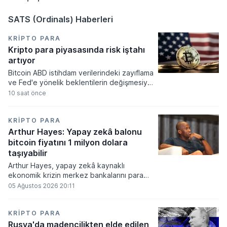
SATS (Ordinals) Haberleri
KRIPTO PARA
Kripto para piyasasında risk iştahı
artıyor
Bitcoin ABD istihdam verilerindeki zayıflama
ve Fed'e yönelik beklentilerin değişmesiyle
haftayı yükselişle kapattı. Kripto para
10 saat önce
piyasalarında risk iştahı artarken
yatırımcıların odağı önümüzdeki dönemde
açıklanacak enflasyon rakamlarına ve
KRIPTO PARA
küresel gelişmelere çevrildi.
Arthur Hayes: Yapay zekâ balonu
bitcoin fiyatını 1 milyon dolara
taşıyabilir
Arthur Hayes, yapay zekâ kaynaklı
ekonomik krizin merkez bankalarını para
basmaya zorlayacağını ve bu durumun
05 Ağustos 2026 20:11
bitcoin fiyatını 1 milyon dolara
taşıyabileceğini öngörürken beyaz yakalı iş
kayıplarının tetikleyeceği kredi krizinin
KRIPTO PARA
küresel likidite artışına yol açacağını belirtti
Rusya'da madencilikten elde edilen