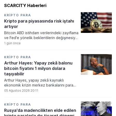
SCARCITY Haberleri
KRIPTO PARA
Kripto para piyasasında risk iştahı
artıyor
Bitcoin ABD istihdam verilerindeki zayıflama
ve Fed'e yönelik beklentilerin değişmesiyle
haftayı yükselişle kapattı. Kripto para
1 gün önce
piyasalarında risk iştahı artarken
yatırımcıların odağı önümüzdeki dönemde
açıklanacak enflasyon rakamlarına ve
KRIPTO PARA
küresel gelişmelere çevrildi.
Arthur Hayes: Yapay zekâ balonu
bitcoin fiyatını 1 milyon dolara
taşıyabilir
Arthur Hayes, yapay zekâ kaynaklı
ekonomik krizin merkez bankalarını para
basmaya zorlayacağını ve bu durumun
05 Ağustos 2026 20:11
bitcoin fiyatını 1 milyon dolara
taşıyabileceğini öngörürken beyaz yakalı iş
kayıplarının tetikleyeceği kredi krizinin
KRIPTO PARA
küresel likidite artışına yol açacağını belirtti
Rusya'da madencilikten elde edilen
ve bitcoinin bu süreçte en hızlı tepki veren
kripto paralarla dış ticaret dönemi