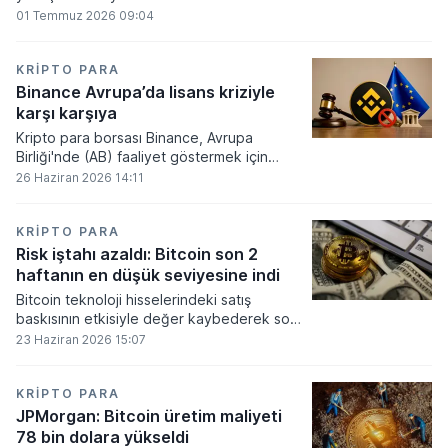
beklentilerinin zayıflaması üzerine kripto
01 Temmuz 2026 09:04
para tahminlerini aşağı yönlü revize etti.
KRIPTO PARA
Binance Avrupa’da lisans kriziyle
karşı karşıya
Kripto para borsası Binance, Avrupa
Birliği'nde (AB) faaliyet göstermek için
gerekli düzenleyici onayları alamadı.
26 Haziran 2026 14:11
KRIPTO PARA
Risk iştahı azaldı: Bitcoin son 2
haftanın en düşük seviyesine indi
Bitcoin teknoloji hisselerindeki satış
baskısının etkisiyle değer kaybederek son
iki haftanın en düşük seviyesini gördü.
23 Haziran 2026 15:07
KRIPTO PARA
JPMorgan: Bitcoin üretim maliyeti
78 bin dolara yükseldi