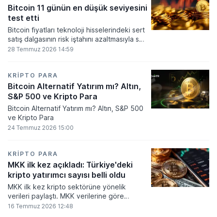
seviyesine ulaştı.
Bitcoin 11 günün en düşük seviyesini
test etti
Bitcoin fiyatları teknoloji hisselerindeki sert
satış dalgasının risk iştahını azaltmasıyla son
11 günün en düşük seviyesine indi.
28 Temmuz 2026 14:59
KRIPTO PARA
Bitcoin Alternatif Yatırım mı? Altın,
S&P 500 ve Kripto Para
Bitcoin Alternatif Yatırım mı? Altın, S&P 500
ve Kripto Para
24 Temmuz 2026 15:00
KRIPTO PARA
MKK ilk kez açıkladı: Türkiye'deki
kripto yatırımcı sayısı belli oldu
MKK ilk kez kripto sektörüne yönelik
verileri paylaştı. MKK verilerine göre
platformlarda bugüne kadar 5,6 milyon
16 Temmuz 2026 12:48
yatırımcı işlem yaparken, halen kripto