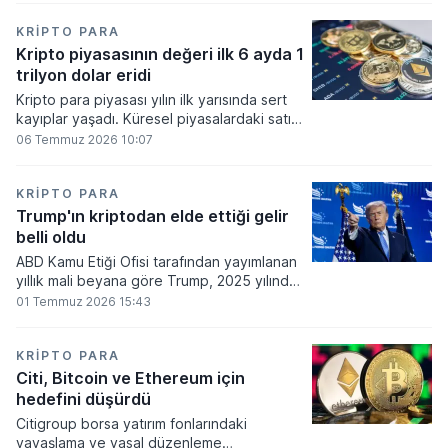
bakiyesi bulunan yatırımcı sayısı 3,2 milyon
olarak belirlendi.
KRIPTO PARA
Kripto piyasasının değeri ilk 6 ayda 1
trilyon dolar eridi
Kripto para piyasası yılın ilk yarısında sert
kayıplar yaşadı. Küresel piyasalardaki satış
baskısı ve artan faiz baskısının etkisiyle
06 Temmuz 2026 10:07
dijital varlıkların toplam değeri 919 milyar
860 milyon dolarlık erime kaydetti.
KRIPTO PARA
Trump'ın kriptodan elde ettiği gelir
belli oldu
ABD Kamu Etiği Ofisi tarafından yayımlanan
yıllık mali beyana göre Trump, 2025 yılında
kripto para ve memecoin faaliyetlerinden
01 Temmuz 2026 15:43
en az 1,2 milyar dolar gelir elde etti.
KRIPTO PARA
Citi, Bitcoin ve Ethereum için
hedefini düşürdü
Citigroup borsa yatırım fonlarındaki
yavaşlama ve yasal düzenleme