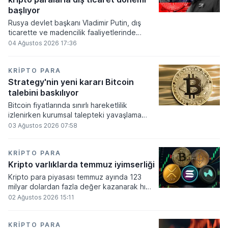
varlık olacağı vurguladı.
başlıyor
Rusya devlet başkanı Vladimir Putin, dış
ticarette ve madencilik faaliyetlerinde
kripto varlıkların kullanımına onay veren
04 Ağustos 2026 17:36
yeni yasayı imzaladı. Onaylanan bu
düzenleme çerçevesinde madencilikten
elde edilen dijital paraların belirli şartlar
KRIPTO PARA
altında dolaşımına ve menkul kıymet
Strategy'nin yeni kararı Bitcoin
alımlarında kullanılmasına olanak sağlanıyor.
talebini baskılıyor
Bitcoin fiyatlarında sınırlı hareketlilik
izlenirken kurumsal talepteki yavaşlama
piyasa dinamiklerini etkiliyor. ABD Merkez
03 Ağustos 2026 07:58
Bankasının faiz kararı sonrasında dar bantta
seyreden kripto para birimi, düzenleme
çalışmalarındaki belirsizliklerle baskı altında
KRIPTO PARA
kalmaya devam ediyor.
Kripto varlıklarda temmuz iyimserliği
Kripto para piyasası temmuz ayında 123
milyar dolardan fazla değer kazanarak hızlı
bir toparlanma sürecine girdi. Bitcoin ve
02 Ağustos 2026 15:11
ethereum öncülüğünde yaşanan bu
yükselişle birlikte toplam piyasa büyüklüğü
2 trilyon 159 milyar 780 milyon dolar
KRIPTO PARA