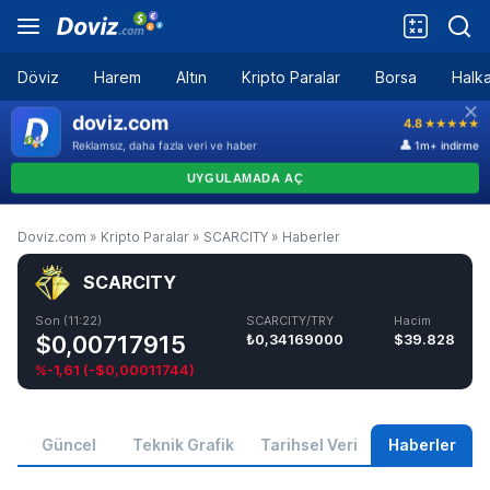
Döviz
Harem
Altın
Kripto Paralar
Borsa
Halka
Doviz.com
»
Kripto Paralar
»
SCARCITY
»
Haberler
SCARCITY
Son (11:22)
SCARCITY/TRY
Hacim
$0,00717915
₺0,34169000
$39.828
%-1,61
(
-$0,00011744
)
Güncel
Teknik Grafik
Tarihsel Veri
Haberler