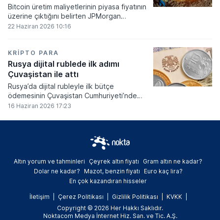
Bitcoin üretim maliyetlerinin piyasa fiyatının
üzerine çıktığını belirten JPMorgan
analistleri, madencilik sektöründeki kârlılık
22 Haziran 2026 10:16
oranlarının ciddi bir baskı altına girdiğini
söyledi.
KRIPTO PARA
Rusya dijital rublede ilk adımı
Çuvaşistan ile attı
Rusya’da dijital rubleyle ilk bütçe
ödemesinin Çuvaşistan Cumhuriyeti’nde
gerçekleştirildiği bildirildi.
16 Haziran 2026 17:23
Altın yorum ve tahminleri
Çeyrek altın fiyatı
Gram altın ne kadar?
Dolar ne kadar?
Mazot, benzin fiyatı
Euro kaç lira?
En çok kazandıran hisseler
İletişim
Çerez Politikası
Gizlilik Politikası
KVKK
Copyright © 2026 Her Hakkı Saklıdır.
Noktacom Medya İnternet Hiz. San. ve Tic. A.Ş.