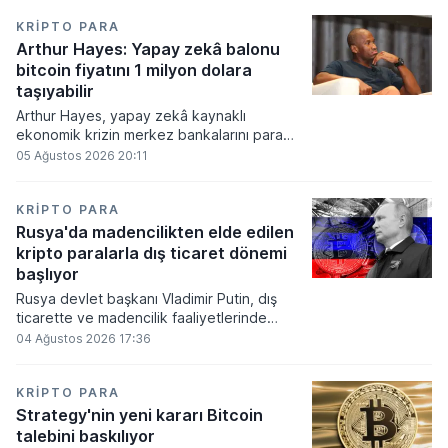
KRIPTO PARA
Arthur Hayes: Yapay zekâ balonu
bitcoin fiyatını 1 milyon dolara
taşıyabilir
Arthur Hayes, yapay zekâ kaynaklı
ekonomik krizin merkez bankalarını para
basmaya zorlayacağını ve bu durumun
05 Ağustos 2026 20:11
bitcoin fiyatını 1 milyon dolara
taşıyabileceğini öngörürken beyaz yakalı iş
kayıplarının tetikleyeceği kredi krizinin
KRIPTO PARA
küresel likidite artışına yol açacağını belirtti
Rusya'da madencilikten elde edilen
ve bitcoinin bu süreçte en hızlı tepki veren
kripto paralarla dış ticaret dönemi
varlık olacağı vurguladı.
başlıyor
Rusya devlet başkanı Vladimir Putin, dış
ticarette ve madencilik faaliyetlerinde
kripto varlıkların kullanımına onay veren
04 Ağustos 2026 17:36
yeni yasayı imzaladı. Onaylanan bu
düzenleme çerçevesinde madencilikten
elde edilen dijital paraların belirli şartlar
KRIPTO PARA
altında dolaşımına ve menkul kıymet
Strategy'nin yeni kararı Bitcoin
alımlarında kullanılmasına olanak sağlanıyor.
talebini baskılıyor