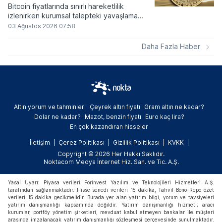
Bitcoin fiyatlarında sınırlı hareketlilik
izlenirken kurumsal talepteki yavaşlama
piyasa dinamiklerini etkiliyor. ABD Merkez
03 Ağustos 2026 07:58
Bankasının faiz kararı sonrasında dar bantta
seyreden kripto para birimi, düzenleme
Daha Fazla Haber
çalışmalarındaki belirsizliklerle baskı altında
kalmaya devam ediyor.
Altın yorum ve tahminleri
Çeyrek altın fiyatı
Gram altın ne kadar?
Dolar ne kadar?
Mazot, benzin fiyatı
Euro kaç lira?
En çok kazandıran hisseler
İletişim
Çerez Politikası
Gizlilik Politikası
KVKK
Copyright © 2026 Her Hakkı Saklıdır.
Noktacom Medya İnternet Hiz. San. ve Tic. A.Ş.
Yasal Uyarı: Piyasa verileri Forinvest Yazılım ve Teknolojileri Hizmetleri A.Ş.
tarafından sağlanmaktadır. Hisse senedi verileri 15 dakika, Tahvil-Bono-Repo özet
verileri 15 dakika gecikmelidir. Burada yer alan yatırım bilgi, yorum ve tavsiyeleri
yatırım danışmanlığı kapsamında değildir. Yatırım danışmanlığı hizmeti; aracı
kurumlar, portföy yönetim şirketleri, mevduat kabul etmeyen bankalar ile müşteri
arasında imzalanacak yatırım danışmanlığı sözleşmesi çerçevesinde sunulmaktadır.