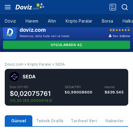
Döviz
Harem
Altın
Kripto Paralar
Borsa
Halka
Doviz.com
»
Kripto Paralar
»
SEDA
SEDA
Son (01:10)
SEDA/TRY
Hacim
$0,02075761
₺0,99008600
$839.545
%0,20
(
$0,00004143
)
Güncel
Teknik Grafik
Tarihsel Veri
Haberler