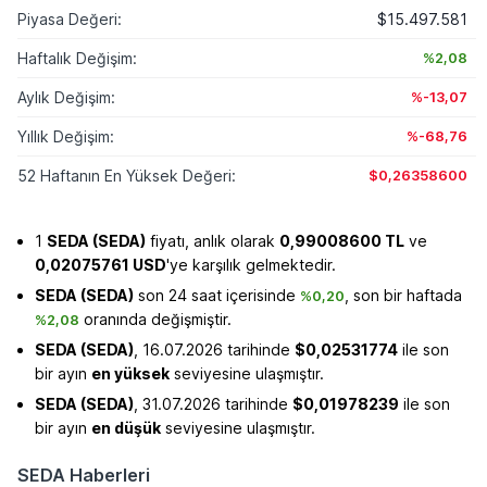
Piyasa Değeri:
$15.497.581
Haftalık Değişim:
%2,08
Aylık Değişim:
%-13,07
Yıllık Değişim:
%-68,76
52 Haftanın En Yüksek Değeri:
$0,26358600
1
SEDA (SEDA)
fiyatı, anlık olarak
0,99008600 TL
ve
0,02075761 USD
'ye karşılık gelmektedir.
SEDA (SEDA)
son 24 saat içerisinde
, son bir haftada
%0,20
oranında değişmiştir.
%2,08
SEDA (SEDA)
, 16.07.2026 tarihinde
$0,02531774
ile son
bir ayın
en yüksek
seviyesine ulaşmıştır.
SEDA (SEDA)
, 31.07.2026 tarihinde
$0,01978239
ile son
bir ayın
en düşük
seviyesine ulaşmıştır.
SEDA Haberleri