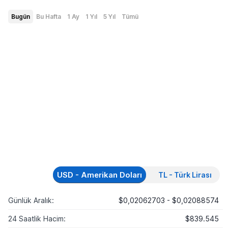
Bugün
Bu Hafta
1 Ay
1 Yıl
5 Yıl
Tümü
USD - Amerikan Doları
TL - Türk Lirası
Günlük Aralık:
$0,02062703 - $0,02088574
24 Saatlik Hacim:
$839.545