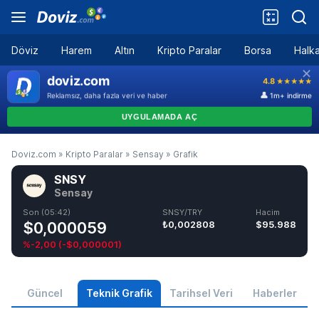
Döviz
Harem
Altın
Kripto Paralar
Borsa
Halka
Doviz.com
»
Kripto Paralar
»
Sensay
»
Grafik
SNSY
Sensay
Son (05:42)
SNSY/TRY
Hacim
$0,000059
₺0,002808
$95.988
%-2,00
(
-$0,000001
)
Güncel
Teknik Grafik
Tarihsel Veri
Haberler