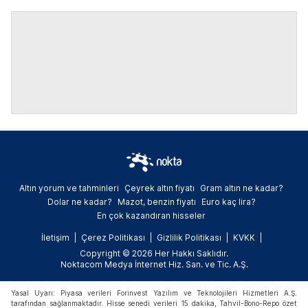
Altın yorum ve tahminleri
Çeyrek altın fiyatı
Gram altın ne kadar?
Dolar ne kadar?
Mazot, benzin fiyatı
Euro kaç lira?
En çok kazandıran hisseler
İletişim
Çerez Politikası
Gizlilik Politikası
KVKK
Copyright © 2026 Her Hakkı Saklıdır.
Noktacom Medya İnternet Hiz. San. ve Tic. A.Ş.
Yasal Uyarı: Piyasa verileri Forinvest Yazılım ve Teknolojileri Hizmetleri A.Ş.
tarafından sağlanmaktadır. Hisse senedi verileri 15 dakika, Tahvil-Bono-Repo özet