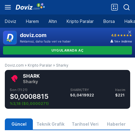
Döviz
Harem
Altın
Kripto Paralar
Borsa
Halka
Doviz.com
»
Kripto Paralar
»
Sharky
SHARK
Sharky
Son (11:21)
SHARK/TRY
Hacim
$0,0008815
₺0,0419922
$221
%3,18
(
$0,0000271
)
Güncel
Teknik Grafik
Tarihsel Veri
Haberler