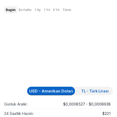
Bugün
Bu Hafta
1 Ay
1 Yıl
5 Yıl
Tümü
USD - Amerikan Doları
TL - Türk Lirası
Günlük Aralık:
$0,0008527 - $0,0008938
24 Saatlik Hacim:
$221