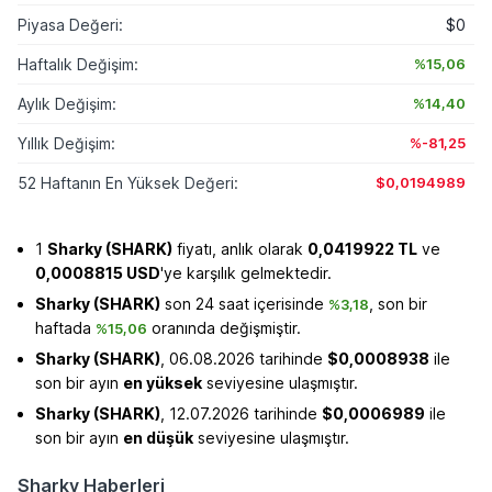
Piyasa Değeri:
$0
Haftalık Değişim:
%15,06
Aylık Değişim:
%14,40
Yıllık Değişim:
%-81,25
52 Haftanın En Yüksek Değeri:
$0,0194989
1
Sharky (SHARK)
fiyatı, anlık olarak
0,0419922 TL
ve
0,0008815 USD
'ye karşılık gelmektedir.
Sharky (SHARK)
son 24 saat içerisinde
, son bir
%3,18
haftada
oranında değişmiştir.
%15,06
Sharky (SHARK)
, 06.08.2026 tarihinde
$0,0008938
ile
son bir ayın
en yüksek
seviyesine ulaşmıştır.
Sharky (SHARK)
, 12.07.2026 tarihinde
$0,0006989
ile
son bir ayın
en düşük
seviyesine ulaşmıştır.
Sharky Haberleri