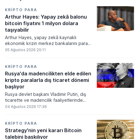
KRIPTO PARA
Arthur Hayes: Yapay zekâ balonu
bitcoin fiyatını 1 milyon dolara
taşıyabilir
Arthur Hayes, yapay zekâ kaynaklı
ekonomik krizin merkez bankalarını para
basmaya zorlayacağını ve bu durumun
05 Ağustos 2026 20:11
bitcoin fiyatını 1 milyon dolara
taşıyabileceğini öngörürken beyaz yakalı iş
kayıplarının tetikleyeceği kredi krizinin
KRIPTO PARA
küresel likidite artışına yol açacağını belirtti
Rusya'da madencilikten elde edilen
ve bitcoinin bu süreçte en hızlı tepki veren
kripto paralarla dış ticaret dönemi
varlık olacağı vurguladı.
başlıyor
Rusya devlet başkanı Vladimir Putin, dış
ticarette ve madencilik faaliyetlerinde
kripto varlıkların kullanımına onay veren
04 Ağustos 2026 17:36
yeni yasayı imzaladı. Onaylanan bu
düzenleme çerçevesinde madencilikten
elde edilen dijital paraların belirli şartlar
KRIPTO PARA
altında dolaşımına ve menkul kıymet
Strategy'nin yeni kararı Bitcoin
alımlarında kullanılmasına olanak sağlanıyor.
talebini baskılıyor