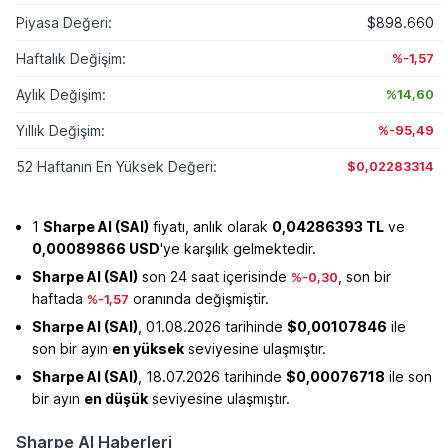
Piyasa Değeri:
$898.660
Haftalık Değişim:
%-1,57
Aylık Değişim:
%14,60
Yıllık Değişim:
%-95,49
52 Haftanın En Yüksek Değeri:
$0,02283314
1
Sharpe AI (SAI)
fiyatı, anlık olarak
0,04286393 TL
ve
0,00089866 USD
'ye karşılık gelmektedir.
Sharpe AI (SAI)
son 24 saat içerisinde
, son bir
%-0,30
haftada
oranında değişmiştir.
%-1,57
Sharpe AI (SAI)
, 01.08.2026 tarihinde
$0,00107846
ile
son bir ayın
en yüksek
seviyesine ulaşmıştır.
Sharpe AI (SAI)
, 18.07.2026 tarihinde
$0,00076718
ile son
bir ayın
en düşük
seviyesine ulaşmıştır.
Sharpe AI Haberleri