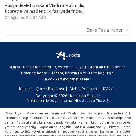
Rusya devlet başkanı Vladimir Putin, dış
ticarette ve madencilik faaliyetlerinde
kripto varlıkların kullanımına onay veren
04 Ağustos 2026 17:36
yeni yasayı imzaladı. Onaylanan bu
düzenleme çerçevesinde madencilikten
Daha Fazla Haber
elde edilen dijital paraların belirli şartlar
altında dolaşımına ve menkul kıymet
alımlarında kullanılmasına olanak sağlanıyor.
Altın yorum ve tahminleri
Çeyrek altın fiyatı
Gram altın ne kadar?
Dolar ne kadar?
Mazot, benzin fiyatı
Euro kaç lira?
En çok kazandıran hisseler
İletişim
Çerez Politikası
Gizlilik Politikası
KVKK
Copyright © 2026 Her Hakkı Saklıdır.
Noktacom Medya İnternet Hiz. San. ve Tic. A.Ş.
Yasal Uyarı: Piyasa verileri Forinvest Yazılım ve Teknolojileri Hizmetleri A.Ş.
tarafından sağlanmaktadır. Hisse senedi verileri 15 dakika, Tahvil-Bono-Repo özet
verileri 15 dakika gecikmelidir. Burada yer alan yatırım bilgi, yorum ve tavsiyeleri
yatırım danışmanlığı kapsamında değildir. Yatırım danışmanlığı hizmeti; aracı
kurumlar, portföy yönetim şirketleri, mevduat kabul etmeyen bankalar ile müşteri