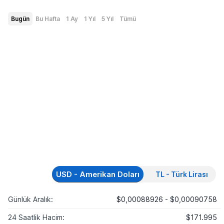
Bugün
Bu Hafta
1 Ay
1 Yıl
5 Yıl
Tümü
USD - Amerikan Doları
TL - Türk Lirası
Günlük Aralık:
$0,00088926 - $0,00090758
24 Saatlik Hacim:
$171.995