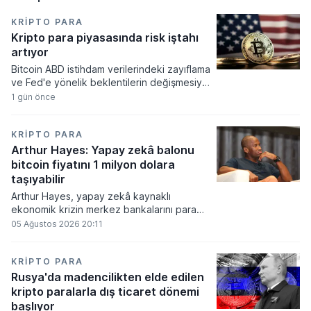
KRIPTO PARA
Kripto para piyasasında risk iştahı
artıyor
Bitcoin ABD istihdam verilerindeki zayıflama
ve Fed'e yönelik beklentilerin değişmesiyle
haftayı yükselişle kapattı. Kripto para
1 gün önce
piyasalarında risk iştahı artarken
yatırımcıların odağı önümüzdeki dönemde
açıklanacak enflasyon rakamlarına ve
KRIPTO PARA
küresel gelişmelere çevrildi.
Arthur Hayes: Yapay zekâ balonu
bitcoin fiyatını 1 milyon dolara
taşıyabilir
Arthur Hayes, yapay zekâ kaynaklı
ekonomik krizin merkez bankalarını para
basmaya zorlayacağını ve bu durumun
05 Ağustos 2026 20:11
bitcoin fiyatını 1 milyon dolara
taşıyabileceğini öngörürken beyaz yakalı iş
kayıplarının tetikleyeceği kredi krizinin
KRIPTO PARA
küresel likidite artışına yol açacağını belirtti
Rusya'da madencilikten elde edilen
ve bitcoinin bu süreçte en hızlı tepki veren
kripto paralarla dış ticaret dönemi
varlık olacağı vurguladı.
başlıyor