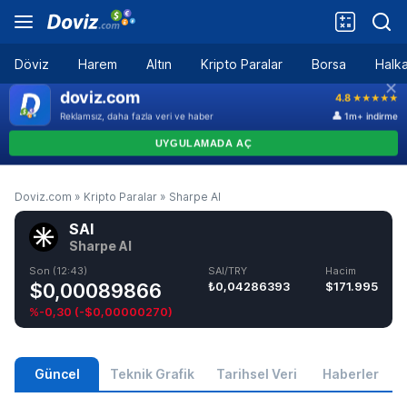
Döviz
Harem
Altın
Kripto Paralar
Borsa
Halka
Doviz.com
»
Kripto Paralar
»
Sharpe AI
SAI
Sharpe AI
Son (12:43)
SAI/TRY
Hacim
$0,00089866
₺0,04286393
$171.995
%-0,30
(
-$0,00000270
)
Güncel
Teknik Grafik
Tarihsel Veri
Haberler