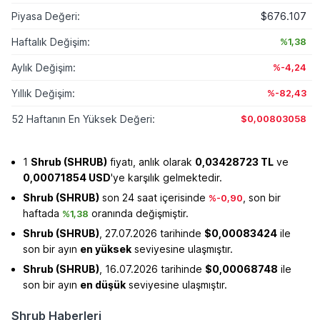
Piyasa Değeri:
$676.107
Haftalık Değişim:
%1,38
Aylık Değişim:
%-4,24
Yıllık Değişim:
%-82,43
52 Haftanın En Yüksek Değeri:
$0,00803058
1
Shrub (SHRUB)
fiyatı, anlık olarak
0,03428723 TL
ve
0,00071854 USD
'ye karşılık gelmektedir.
Shrub (SHRUB)
son 24 saat içerisinde
, son bir
%-0,90
haftada
oranında değişmiştir.
%1,38
Shrub (SHRUB)
, 27.07.2026 tarihinde
$0,00083424
ile
son bir ayın
en yüksek
seviyesine ulaşmıştır.
Shrub (SHRUB)
, 16.07.2026 tarihinde
$0,00068748
ile
son bir ayın
en düşük
seviyesine ulaşmıştır.
Shrub Haberleri