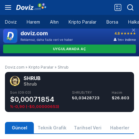
Döviz
Harem
Altın
Kripto Paralar
Borsa
Halka
Doviz.com
»
Kripto Paralar
»
Shrub
SHRUB
Shrub
Son (09:03)
SHRUB/TRY
Hacim
$0,00071854
₺0,03428723
$26.803
%-0,90
(
-$0,00000653
)
Güncel
Teknik Grafik
Tarihsel Veri
Haberler