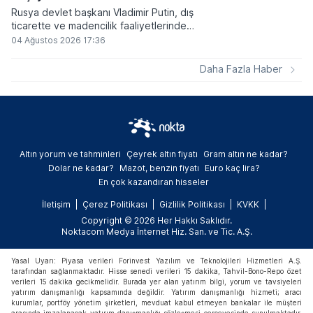
Rusya devlet başkanı Vladimir Putin, dış
ticarette ve madencilik faaliyetlerinde
kripto varlıkların kullanımına onay veren
04 Ağustos 2026 17:36
yeni yasayı imzaladı. Onaylanan bu
düzenleme çerçevesinde madencilikten
Daha Fazla Haber
elde edilen dijital paraların belirli şartlar
altında dolaşımına ve menkul kıymet
alımlarında kullanılmasına olanak sağlanıyor.
Altın yorum ve tahminleri
Çeyrek altın fiyatı
Gram altın ne kadar?
Dolar ne kadar?
Mazot, benzin fiyatı
Euro kaç lira?
En çok kazandıran hisseler
İletişim
Çerez Politikası
Gizlilik Politikası
KVKK
Copyright © 2026 Her Hakkı Saklıdır.
Noktacom Medya İnternet Hiz. San. ve Tic. A.Ş.
Yasal Uyarı: Piyasa verileri Forinvest Yazılım ve Teknolojileri Hizmetleri A.Ş.
tarafından sağlanmaktadır. Hisse senedi verileri 15 dakika, Tahvil-Bono-Repo özet
verileri 15 dakika gecikmelidir. Burada yer alan yatırım bilgi, yorum ve tavsiyeleri
yatırım danışmanlığı kapsamında değildir. Yatırım danışmanlığı hizmeti; aracı
kurumlar, portföy yönetim şirketleri, mevduat kabul etmeyen bankalar ile müşteri