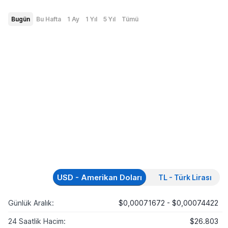
Bugün
Bu Hafta
1 Ay
1 Yıl
5 Yıl
Tümü
USD - Amerikan Doları
TL - Türk Lirası
Günlük Aralık:
$0,00071672 - $0,00074422
24 Saatlik Hacim:
$26.803