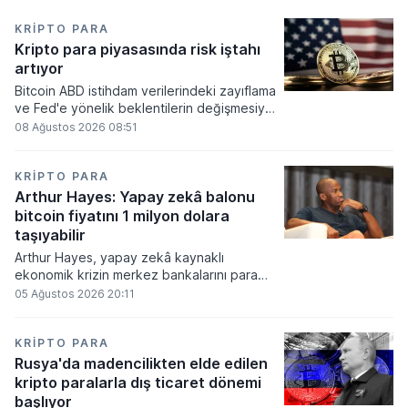
KRIPTO PARA
Kripto para piyasasında risk iştahı
artıyor
Bitcoin ABD istihdam verilerindeki zayıflama
ve Fed'e yönelik beklentilerin değişmesiyle
haftayı yükselişle kapattı. Kripto para
08 Ağustos 2026 08:51
piyasalarında risk iştahı artarken
yatırımcıların odağı önümüzdeki dönemde
açıklanacak enflasyon rakamlarına ve
KRIPTO PARA
küresel gelişmelere çevrildi.
Arthur Hayes: Yapay zekâ balonu
bitcoin fiyatını 1 milyon dolara
taşıyabilir
Arthur Hayes, yapay zekâ kaynaklı
ekonomik krizin merkez bankalarını para
basmaya zorlayacağını ve bu durumun
05 Ağustos 2026 20:11
bitcoin fiyatını 1 milyon dolara
taşıyabileceğini öngörürken beyaz yakalı iş
kayıplarının tetikleyeceği kredi krizinin
KRIPTO PARA
küresel likidite artışına yol açacağını belirtti
Rusya'da madencilikten elde edilen
ve bitcoinin bu süreçte en hızlı tepki veren
kripto paralarla dış ticaret dönemi
varlık olacağı vurguladı.
başlıyor