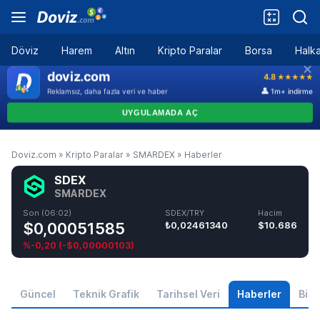
Döviz
Harem
Altın
Kripto Paralar
Borsa
Halka
Doviz.com
»
Kripto Paralar
»
SMARDEX
»
Haberler
SDEX
SMARDEX
Son (06:02)
SDEX/TRY
Hacim
$0,00051585
₺0,02461340
$10.686
%-0,20
(
-$0,00000103
)
Güncel
Teknik Grafik
Tarihsel Veri
Haberler
Bilgi