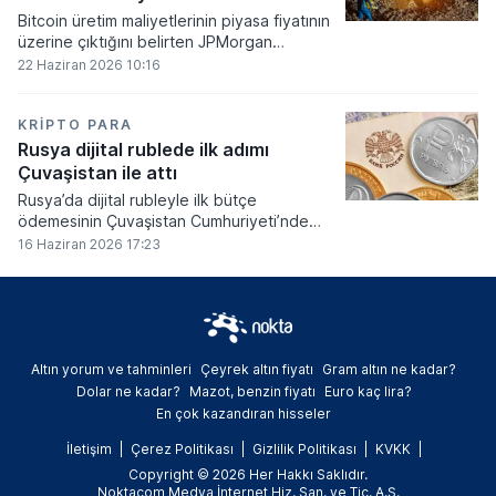
Bitcoin üretim maliyetlerinin piyasa fiyatının
üzerine çıktığını belirten JPMorgan
analistleri, madencilik sektöründeki kârlılık
22 Haziran 2026 10:16
oranlarının ciddi bir baskı altına girdiğini
söyledi.
KRIPTO PARA
Rusya dijital rublede ilk adımı
Çuvaşistan ile attı
Rusya’da dijital rubleyle ilk bütçe
ödemesinin Çuvaşistan Cumhuriyeti’nde
gerçekleştirildiği bildirildi.
16 Haziran 2026 17:23
Altın yorum ve tahminleri
Çeyrek altın fiyatı
Gram altın ne kadar?
Dolar ne kadar?
Mazot, benzin fiyatı
Euro kaç lira?
En çok kazandıran hisseler
İletişim
Çerez Politikası
Gizlilik Politikası
KVKK
Copyright © 2026 Her Hakkı Saklıdır.
Noktacom Medya İnternet Hiz. San. ve Tic. A.Ş.