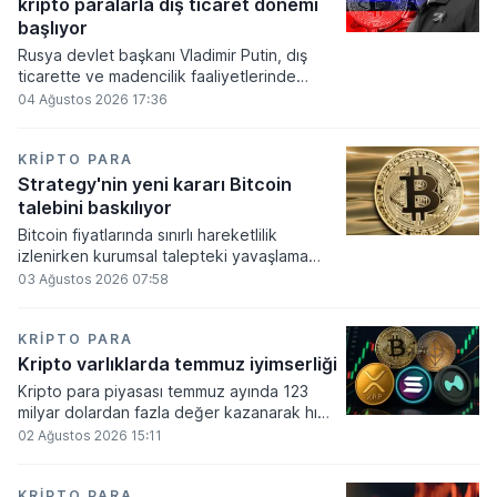
kripto paralarla dış ticaret dönemi
varlık olacağı vurguladı.
başlıyor
Rusya devlet başkanı Vladimir Putin, dış
ticarette ve madencilik faaliyetlerinde
kripto varlıkların kullanımına onay veren
04 Ağustos 2026 17:36
yeni yasayı imzaladı. Onaylanan bu
düzenleme çerçevesinde madencilikten
elde edilen dijital paraların belirli şartlar
KRIPTO PARA
altında dolaşımına ve menkul kıymet
Strategy'nin yeni kararı Bitcoin
alımlarında kullanılmasına olanak sağlanıyor.
talebini baskılıyor
Bitcoin fiyatlarında sınırlı hareketlilik
izlenirken kurumsal talepteki yavaşlama
piyasa dinamiklerini etkiliyor. ABD Merkez
03 Ağustos 2026 07:58
Bankasının faiz kararı sonrasında dar bantta
seyreden kripto para birimi, düzenleme
çalışmalarındaki belirsizliklerle baskı altında
KRIPTO PARA
kalmaya devam ediyor.
Kripto varlıklarda temmuz iyimserliği
Kripto para piyasası temmuz ayında 123
milyar dolardan fazla değer kazanarak hızlı
bir toparlanma sürecine girdi. Bitcoin ve
02 Ağustos 2026 15:11
ethereum öncülüğünde yaşanan bu
yükselişle birlikte toplam piyasa büyüklüğü
2 trilyon 159 milyar 780 milyon dolar
KRIPTO PARA