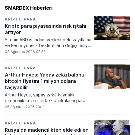
SMARDEX Haberleri
KRIPTO PARA
Kripto para piyasasında risk iştahı
artıyor
Bitcoin ABD istihdam verilerindeki zayıflama
ve Fed'e yönelik beklentilerin değişmesiyle
haftayı yükselişle kapattı. Kripto para
08 Ağustos 2026 08:51
piyasalarında risk iştahı artarken
yatırımcıların odağı önümüzdeki dönemde
açıklanacak enflasyon rakamlarına ve
KRIPTO PARA
küresel gelişmelere çevrildi.
Arthur Hayes: Yapay zekâ balonu
bitcoin fiyatını 1 milyon dolara
taşıyabilir
Arthur Hayes, yapay zekâ kaynaklı
ekonomik krizin merkez bankalarını para
basmaya zorlayacağını ve bu durumun
05 Ağustos 2026 20:11
bitcoin fiyatını 1 milyon dolara
taşıyabileceğini öngörürken beyaz yakalı iş
kayıplarının tetikleyeceği kredi krizinin
KRIPTO PARA
küresel likidite artışına yol açacağını belirtti
Rusya'da madencilikten elde edilen
ve bitcoinin bu süreçte en hızlı tepki veren