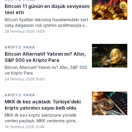
seviyesine ulaştı.
Bitcoin 11 günün en düşük seviyesini
test etti
Bitcoin fiyatları teknoloji hisselerindeki sert
satış dalgasının risk iştahını azaltmasıyla son
11 günün en düşük seviyesine indi.
28 Temmuz 2026 14:59
KRIPTO PARA
Bitcoin Alternatif Yatırım mı? Altın,
S&P 500 ve Kripto Para
Bitcoin Alternatif Yatırım mı? Altın, S&P 500
ve Kripto Para
24 Temmuz 2026 15:00
KRIPTO PARA
MKK ilk kez açıkladı: Türkiye'deki
kripto yatırımcı sayısı belli oldu
MKK ilk kez kripto sektörüne yönelik
verileri paylaştı. MKK verilerine göre
platformlarda bugüne kadar 5,6 milyon
16 Temmuz 2026 12:48
yatırımcı işlem yaparken, halen kripto