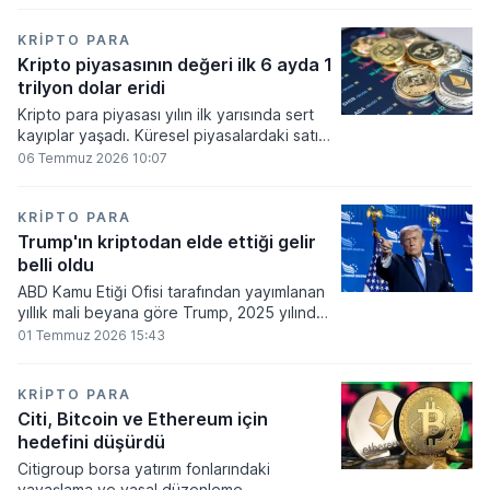
bakiyesi bulunan yatırımcı sayısı 3,2 milyon
olarak belirlendi.
KRIPTO PARA
Kripto piyasasının değeri ilk 6 ayda 1
trilyon dolar eridi
Kripto para piyasası yılın ilk yarısında sert
kayıplar yaşadı. Küresel piyasalardaki satış
baskısı ve artan faiz baskısının etkisiyle
06 Temmuz 2026 10:07
dijital varlıkların toplam değeri 919 milyar
860 milyon dolarlık erime kaydetti.
KRIPTO PARA
Trump'ın kriptodan elde ettiği gelir
belli oldu
ABD Kamu Etiği Ofisi tarafından yayımlanan
yıllık mali beyana göre Trump, 2025 yılında
kripto para ve memecoin faaliyetlerinden
01 Temmuz 2026 15:43
en az 1,2 milyar dolar gelir elde etti.
KRIPTO PARA
Citi, Bitcoin ve Ethereum için
hedefini düşürdü
Citigroup borsa yatırım fonlarındaki
yavaşlama ve yasal düzenleme