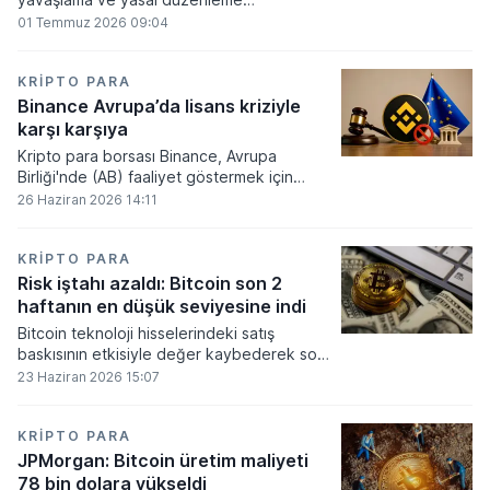
beklentilerinin zayıflaması üzerine kripto
01 Temmuz 2026 09:04
para tahminlerini aşağı yönlü revize etti.
KRIPTO PARA
Binance Avrupa’da lisans kriziyle
karşı karşıya
Kripto para borsası Binance, Avrupa
Birliği'nde (AB) faaliyet göstermek için
gerekli düzenleyici onayları alamadı.
26 Haziran 2026 14:11
KRIPTO PARA
Risk iştahı azaldı: Bitcoin son 2
haftanın en düşük seviyesine indi
Bitcoin teknoloji hisselerindeki satış
baskısının etkisiyle değer kaybederek son
iki haftanın en düşük seviyesini gördü.
23 Haziran 2026 15:07
KRIPTO PARA
JPMorgan: Bitcoin üretim maliyeti
78 bin dolara yükseldi