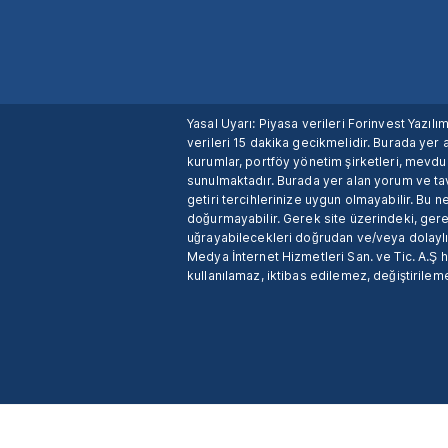
Yasal Uyarı: Piyasa verileri Forinvest Yazıl
verileri 15 dakika gecikmelidir. Burada yer a
kurumlar, portföy yönetim şirketleri, mevd
sunulmaktadır. Burada yer alan yorum ve tav
getiri tercihlerinize uygun olmayabilir. Bu 
doğurmayabilir. Gerek site üzerindeki, gerek
uğrayabilecekleri doğrudan ve/veya dolaylı
Medya İnternet Hizmetleri San. ve Tic. A.Ş 
kullanılamaz, iktibas edilemez, değiştirileme
X