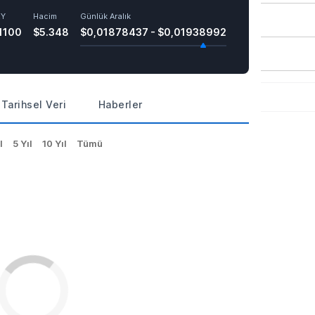
RY
Hacim
Günlük Aralık
1100
$5.348
$0,01878437 - $0,01938992
Tarihsel Veri
Haberler
l
5 Yıl
10 Yıl
Tümü