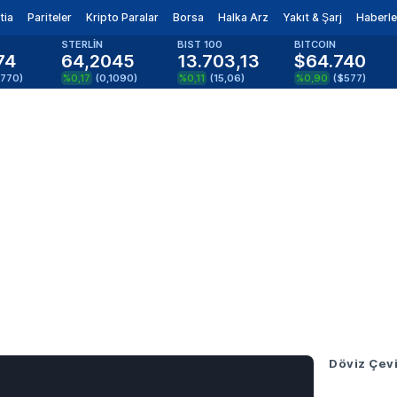
tia
Pariteler
Kripto Paralar
Borsa
Halka Arz
Yakıt & Şarj
Haberle
STERLİN
BIST 100
BITCOIN
74
64,2045
13.703,13
$64.740
0770
)
%0,17
(
0,1090
)
%0,11
(
15,06
)
%0,90
(
$577
)
Döviz Çevi