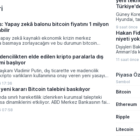
yeni tekno
yeni fırsat k
Onaylanan t
Türkiye'd
i
doğrultusu
Güney Korel
talep topla
Hyundai, ta
başlayarak
: Yapay zekâ balonu bitcoin fiyatını 1 milyon
IONIQ 6 mod
atacaklar Ç
9 saat önce
şekilde gün
bilir
Teknika Pla
Hakan Fida
versiyonun
Enerji ve K
yapay zekâ kaynaklı ekonomik krizin merkez
niyeti yok
satışa sund
ra basmaya zorlayacağını ve bu durumun bitcoin
ve ileri tek
Dışişleri B
on dolara taşıyabileceğini öngörürken beyaz yakalı iş
yenilenen a
Amman'da ka
ikleyeceği kredi krizinin küresel likidite artışına yol
sayesinde ul
encilikten elde edilen kripto paralarla dış
toplantının
ti ve bitcoinin bu süreçte en hızlı tepki veren varlık
istasyonlar
11 saat önce
gelişmelere
mi başlıyor
dı.
dakika gibi
sürecine dai
yüzde 10'd
şkanı Vladimir Putin, dış ticarette ve madencilik
bulundu. İs
Piyasa Öz
ulaştırabiliy
 kripto varlıkların kullanımına onay veren yeni yasayı
temsilcileri
lanan bu düzenleme çerçevesinde madencilikten
Fidan, İsrai
Sembol
 17:36
tal paraların belirli şartlar altında dolaşımına ve menkul
tavrına karş
yeni kararı Bitcoin talebini baskılıyor
nda kullanılmasına olanak sağlanıyor.
Bitcoin
toplumun so
gerektiğini 
ında sınırlı hareketlilik izlenirken kurumsal talepteki
a dinamiklerini etkiliyor. ABD Merkez Bankasının faiz
Ethereum
da dar bantta seyreden kripto para birimi, düzenleme
6 07:58
i belirsizliklerle baskı altında kalmaya devam ediyor.
Ripple
Litecoin