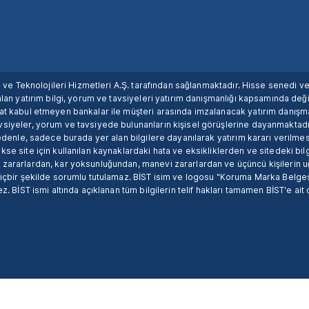
ım ve Teknolojileri Hizmetleri A.Ş. tarafından sağlanmaktadır. Hisse senedi 
lan yatırım bilgi, yorum ve tavsiyeleri yatırım danışmanlığı kapsamında değil
uat kabul etmeyen bankalar ile müşteri arasında imzalanacak yatırım danış
siyeler, yorum ve tavsiyede bulunanların kişisel görüşlerine dayanmaktadır
nedenle, sadece burada yer alan bilgilere dayanılarak yatırım kararı verilme
se site için kullanılan kaynaklardaki hata ve eksikliklerden ve sitedeki bilg
 zararlardan, kar yoksunluğundan, manevi zararlardan ve üçüncü kişilerin
hiçbir şekilde sorumlu tutulamaz. BİST isim ve logosu "Koruma Marka Belges
z. BİST ismi altında açıklanan tüm bilgilerin telif hakları tamamen BİST'e ait