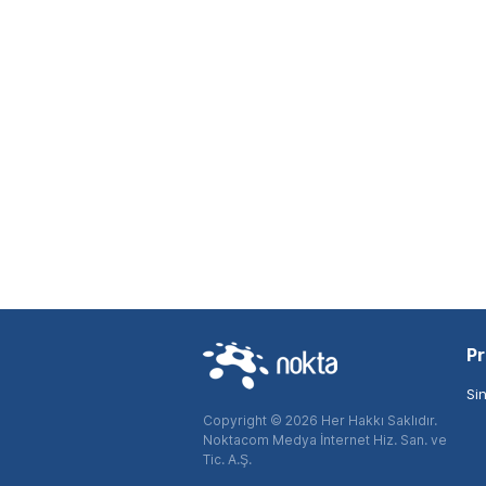
Pr
Si
Copyright © 2026 Her Hakkı Saklıdır.
Noktacom Medya İnternet Hiz. San. ve
Tic. A.Ş.