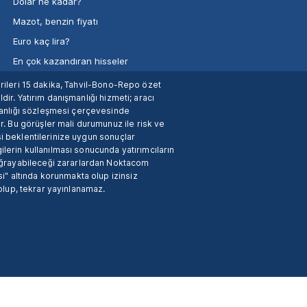
Dolar ne kadar?
Mazot, benzin fiyatı
Euro kaç lira?
En çok kazandıran hisseler
verileri 15 dakika, Tahvil-Bono-Repo özet
dir. Yatırım danışmanlığı hizmeti; aracı
manlığı sözleşmesi çerçevesinde
. Bu görüşler mali durumunuz ile risk ve
si beklentilerinize uygun sonuçlar
ilerin kullanılması sonucunda yatırımcıların
 uğrayabileceği zararlardan Noktacom
i" altında korunmakta olup izinsiz
 olup, tekrar yayınlanamaz.