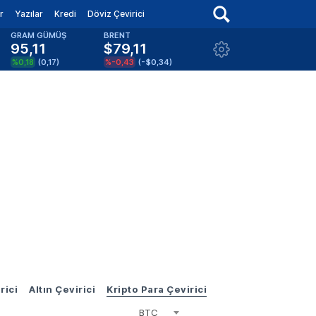
r
Yazılar
Kredi
Döviz Çevirici
GRAM GÜMÜŞ
BRENT
95,11
$79,11
%0,18
(
0,17
)
%-0,43
(
-$0,34
)
rici
Altın Çevirici
Kripto Para Çevirici
BTC