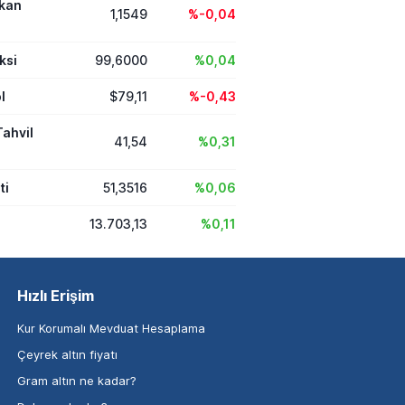
ikan
1,1549
%-0,04
ksi
99,6000
%0,04
l
$79,11
%-0,43
Tahvil
41,54
%0,31
ti
51,3516
%0,06
13.703,13
%0,11
Hızlı Erişim
Kur Korumalı Mevduat Hesaplama
Çeyrek altın fiyatı
Gram altın ne kadar?