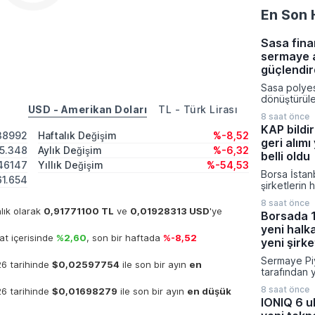
En Son 
Sasa fina
sermaye a
güçlendir
Sasa polye
dönüştürüleb
USD - Amerikan Doları
TL - Türk Lirası
yönelik 5,4
8 saat önce
tutarındaki
KAP bildir
artırımı süre
38992
Haftalık Değişim
%-8,52
geri alımı
işlemleriyle
5.348
Aylık Değişim
%-6,32
Şirketin çık
belli oldu
46147
Yıllık Değişim
%-54,53
işlem netic
Borsa İstan
seviyesine 
1.654
şirketlerin 
sermaye yapı
koruma stra
Gazetesi’nd
8 saat önce
yürüttükleri
nlık olarak
0,91771100 TL
ve
0,01928313 USD
'ye
yürürlüğe gi
Borsada 1
süreçleri t
yeni halka
ediyor. Ka
t içerisinde
%2,60
, son bir haftada
%-8,52
Platformu ü
yeni şirke
bildirimlerd
Sermaye Piy
gayrimenku
26 tarihinde
$0,02597754
ile son bir ayın
en
tarafından 
isimlerin de
bültenle bir
kuruluşun p
8 saat önce
26 tarihinde
$0,01698279
ile son bir ayın
en düşük
şirketin ha
görülüyor.
IONIQ 6 ul
onay verilir