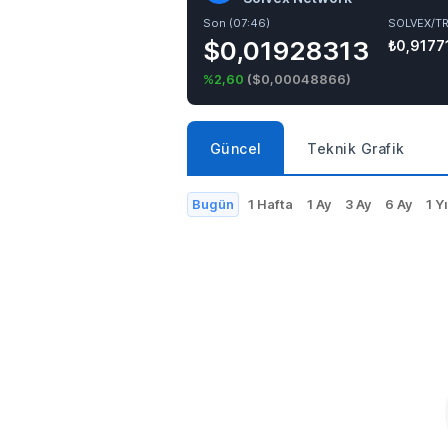
Son (07:46)
SOLVEX/T
$0,01928313
₺0,9177
%2,60
(
$0,00048866
)
Güncel
Teknik Grafik
Bugün
1 Hafta
1 Ay
3 Ay
6 Ay
1 Yı