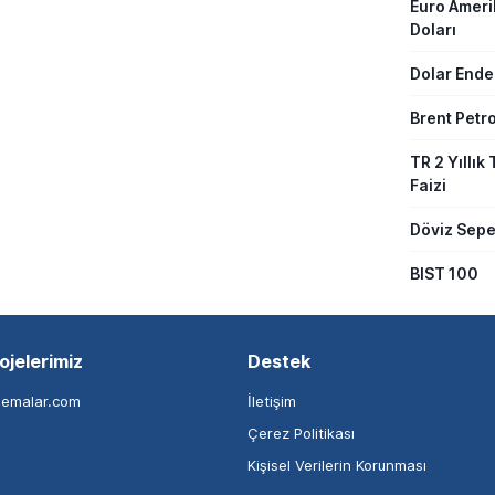
Euro Amer
Doları
Dolar Ende
Brent Petro
TR 2 Yıllık 
Faizi
Döviz Sepe
BIST 100
ojelerimiz
Destek
nemalar.com
İletişim
Çerez Politikası
Kişisel Verilerin Korunması