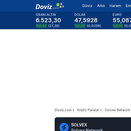
Döviz
Altın
Harem
Em
GRAM ALTIN
DOLAR
EURO
6.523,30
47,5928
55,08
%0,42
(
27,28
)
%0,05
(
0,0238
)
%0,14
(
0,
Doviz.com
»
Kripto Paralar
»
Solvex Network
SOLVEX
Solvex Network