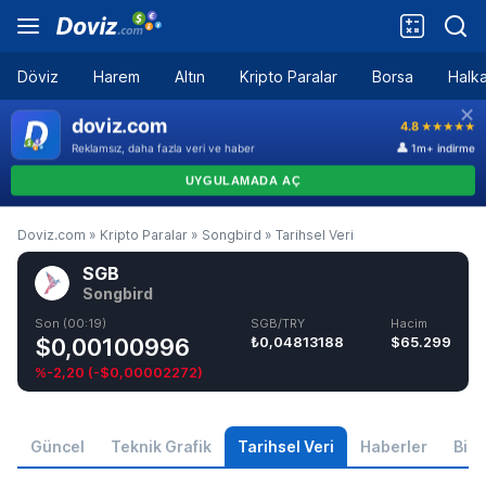
Döviz
Harem
Altın
Kripto Paralar
Borsa
Halka
Doviz.com
»
Kripto Paralar
»
Songbird
»
Tarihsel Veri
SGB
Songbird
Son (00:19)
SGB/TRY
Hacim
$0,00100996
₺0,04813188
$65.299
%-2,20
(
-$0,00002272
)
Güncel
Teknik Grafik
Tarihsel Veri
Haberler
Bilgi