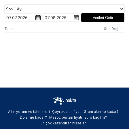
07.07.2026
07.08.2026
Verileri Getir
Tarih
Son Değer
Altın yorum ve tahminleri
Çeyrek altın fiyatı
Gram altın ne kadar?
Dolar ne kadar?
Mazot, benzin fiyatı
Euro kaç lira?
En çok kazandıran hisseler