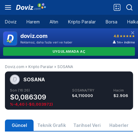
Döviz
Harem
Altın
Kripto Paralar
Borsa
Halka
Doviz.com
»
Kripto Paralar
»
SOSANA
SOSANA
Son (16:26)
SOSANA/TRY
Hacim
$0,086309
₺4,110000
$2.906
%-4,40
(
-$0,003972
)
Güncel
Teknik Grafik
Tarihsel Veri
Haberler