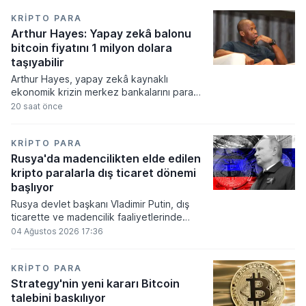
KRIPTO PARA
Arthur Hayes: Yapay zekâ balonu
bitcoin fiyatını 1 milyon dolara
taşıyabilir
Arthur Hayes, yapay zekâ kaynaklı
ekonomik krizin merkez bankalarını para
basmaya zorlayacağını ve bu durumun
20 saat önce
bitcoin fiyatını 1 milyon dolara
taşıyabileceğini öngörürken beyaz yakalı iş
kayıplarının tetikleyeceği kredi krizinin
KRIPTO PARA
küresel likidite artışına yol açacağını belirtti
Rusya'da madencilikten elde edilen
ve bitcoinin bu süreçte en hızlı tepki veren
kripto paralarla dış ticaret dönemi
varlık olacağı vurguladı.
başlıyor
Rusya devlet başkanı Vladimir Putin, dış
ticarette ve madencilik faaliyetlerinde
kripto varlıkların kullanımına onay veren
04 Ağustos 2026 17:36
yeni yasayı imzaladı. Onaylanan bu
düzenleme çerçevesinde madencilikten
elde edilen dijital paraların belirli şartlar
KRIPTO PARA
altında dolaşımına ve menkul kıymet
Strategy'nin yeni kararı Bitcoin
alımlarında kullanılmasına olanak sağlanıyor.
talebini baskılıyor