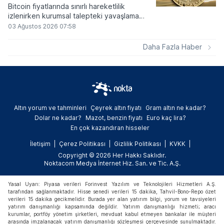
Bitcoin fiyatlarında sınırlı hareketlilik
izlenirken kurumsal talepteki yavaşlama
piyasa dinamiklerini etkiliyor. ABD Merkez
03 Ağustos 2026 07:58
Bankasının faiz kararı sonrasında dar bantta
seyreden kripto para birimi, düzenleme
Daha Fazla Haber
çalışmalarındaki belirsizliklerle baskı altında
kalmaya devam ediyor.
Altın yorum ve tahminleri
Çeyrek altın fiyatı
Gram altın ne kadar?
Dolar ne kadar?
Mazot, benzin fiyatı
Euro kaç lira?
En çok kazandıran hisseler
İletişim
Çerez Politikası
Gizlilik Politikası
KVKK
Copyright © 2026 Her Hakkı Saklıdır.
Noktacom Medya İnternet Hiz. San. ve Tic. A.Ş.
Yasal Uyarı: Piyasa verileri Forinvest Yazılım ve Teknolojileri Hizmetleri A.Ş.
tarafından sağlanmaktadır. Hisse senedi verileri 15 dakika, Tahvil-Bono-Repo özet
verileri 15 dakika gecikmelidir. Burada yer alan yatırım bilgi, yorum ve tavsiyeleri
yatırım danışmanlığı kapsamında değildir. Yatırım danışmanlığı hizmeti; aracı
kurumlar, portföy yönetim şirketleri, mevduat kabul etmeyen bankalar ile müşteri
arasında imzalanacak yatırım danışmanlığı sözleşmesi çerçevesinde sunulmaktadır.