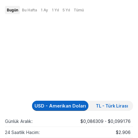
Bugün
Bu Hafta
1 Ay
1 Yıl
5 Yıl
Tümü
USD - Amerikan Doları
TL - Türk Lirası
Günlük Aralık:
$0,086309 - $0,099176
24 Saatlik Hacim:
$2.906