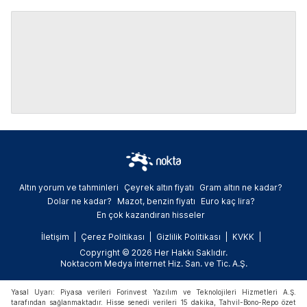
Altın yorum ve tahminleri
Çeyrek altın fiyatı
Gram altın ne kadar?
Dolar ne kadar?
Mazot, benzin fiyatı
Euro kaç lira?
En çok kazandıran hisseler
İletişim
Çerez Politikası
Gizlilik Politikası
KVKK
Copyright © 2026 Her Hakkı Saklıdır.
Noktacom Medya İnternet Hiz. San. ve Tic. A.Ş.
Yasal Uyarı: Piyasa verileri Forinvest Yazılım ve Teknolojileri Hizmetleri A.Ş.
tarafından sağlanmaktadır. Hisse senedi verileri 15 dakika, Tahvil-Bono-Repo özet