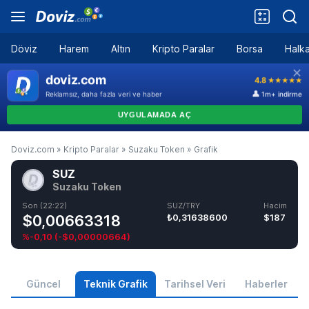
Döviz
Harem
Altın
Kripto Paralar
Borsa
Halka
Doviz.com
»
Kripto Paralar
»
Suzaku Token
»
Grafik
SUZ
Suzaku Token
Son (22:22)
SUZ/TRY
Hacim
$0,00663318
₺0,31638600
$187
%-0,10
(
-$0,00000664
)
Güncel
Teknik Grafik
Tarihsel Veri
Haberler