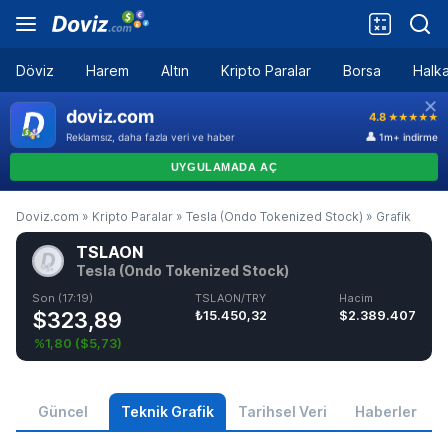
Döviz
Harem
Altın
Kripto Paralar
Borsa
Halka
Doviz.com
»
Kripto Paralar
»
Tesla (Ondo Tokenized Stock)
»
Grafik
TSLAON
Tesla (Ondo Tokenized Stock)
Son (17:19)
TSLAON/TRY
Hacim
$323,89
₺15.450,32
$2.389.407
%1,80
(
$5,73
)
Güncel
Teknik Grafik
Tarihsel Veri
Haberler