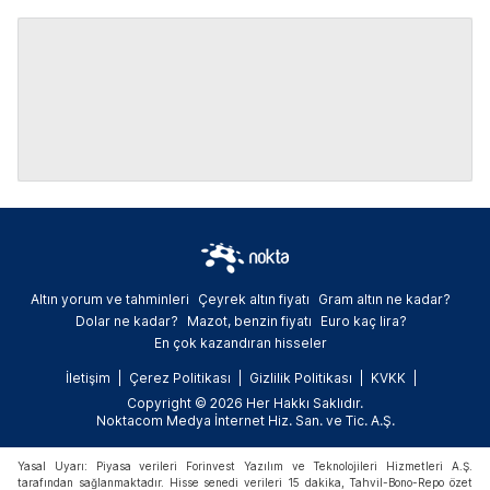
Altın yorum ve tahminleri
Çeyrek altın fiyatı
Gram altın ne kadar?
Dolar ne kadar?
Mazot, benzin fiyatı
Euro kaç lira?
En çok kazandıran hisseler
İletişim
Çerez Politikası
Gizlilik Politikası
KVKK
Copyright © 2026 Her Hakkı Saklıdır.
Noktacom Medya İnternet Hiz. San. ve Tic. A.Ş.
Yasal Uyarı: Piyasa verileri Forinvest Yazılım ve Teknolojileri Hizmetleri A.Ş.
tarafından sağlanmaktadır. Hisse senedi verileri 15 dakika, Tahvil-Bono-Repo özet