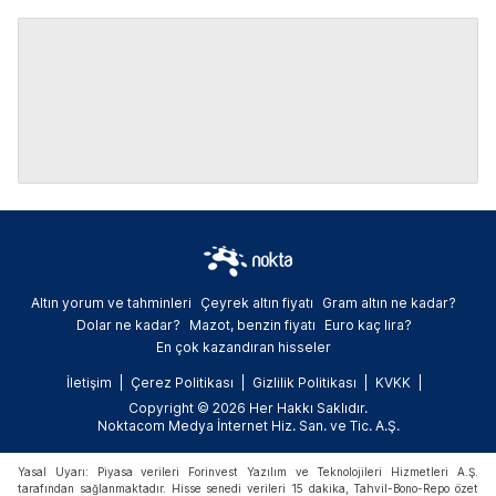
Altın yorum ve tahminleri
Çeyrek altın fiyatı
Gram altın ne kadar?
Dolar ne kadar?
Mazot, benzin fiyatı
Euro kaç lira?
En çok kazandıran hisseler
İletişim
Çerez Politikası
Gizlilik Politikası
KVKK
Copyright © 2026 Her Hakkı Saklıdır.
Noktacom Medya İnternet Hiz. San. ve Tic. A.Ş.
Yasal Uyarı: Piyasa verileri Forinvest Yazılım ve Teknolojileri Hizmetleri A.Ş.
tarafından sağlanmaktadır. Hisse senedi verileri 15 dakika, Tahvil-Bono-Repo özet