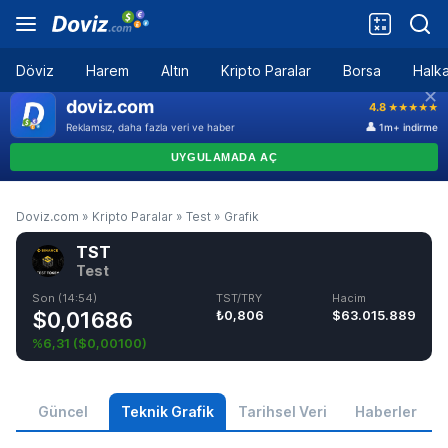
Döviz
Harem
Altın
Kripto Paralar
Borsa
Halka
Doviz.com
»
Kripto Paralar
»
Test
»
Grafik
TST
Test
Son (14:54)
TST/TRY
Hacim
$0,01686
₺0,806
$63.015.889
%6,31
(
$0,00100
)
Güncel
Teknik Grafik
Tarihsel Veri
Haberler