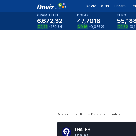
Döviz
Altın
Harem
Em
GRAM ALTIN
DOLAR
EURO
6.672,32
47,7018
55,18
%2,77
(
179,84
)
%0,16
(
0,0762
)
%0,32
(
0,
Doviz.com
»
Kripto Paralar
»
Thales
THALES
Thales