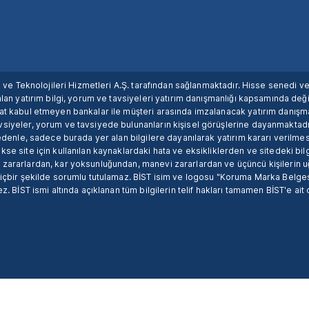
ım ve Teknolojileri Hizmetleri A.Ş. tarafından sağlanmaktadır. Hisse senedi 
lan yatırım bilgi, yorum ve tavsiyeleri yatırım danışmanlığı kapsamında değil
uat kabul etmeyen bankalar ile müşteri arasında imzalanacak yatırım danış
siyeler, yorum ve tavsiyede bulunanların kişisel görüşlerine dayanmaktadır
nedenle, sadece burada yer alan bilgilere dayanılarak yatırım kararı verilme
se site için kullanılan kaynaklardaki hata ve eksikliklerden ve sitedeki bilg
 zararlardan, kar yoksunluğundan, manevi zararlardan ve üçüncü kişilerin
hiçbir şekilde sorumlu tutulamaz. BİST isim ve logosu "Koruma Marka Belges
z. BİST ismi altında açıklanan tüm bilgilerin telif hakları tamamen BİST'e ait