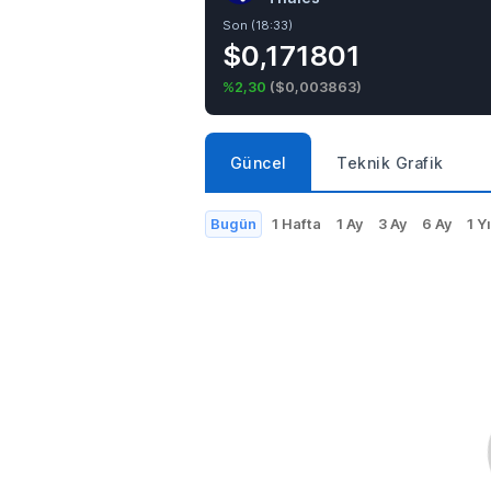
Son (18:33)
$0,171801
%2,30
(
$0,003863
)
Güncel
Teknik Grafik
Bugün
1 Hafta
1 Ay
3 Ay
6 Ay
1 Yı