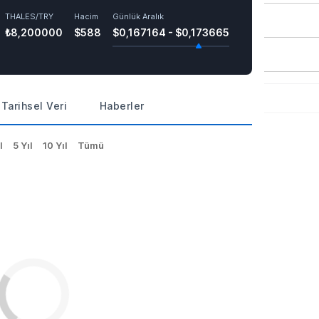
THALES/TRY
Hacim
Günlük Aralık
₺8,200000
$588
$0,167164 - $0,173665
Tarihsel Veri
Haberler
l
5 Yıl
10 Yıl
Tümü