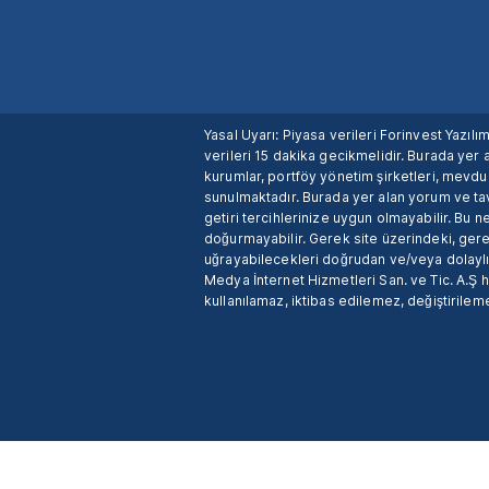
Yasal Uyarı: Piyasa verileri Forinvest Yazıl
verileri 15 dakika gecikmelidir. Burada yer a
kurumlar, portföy yönetim şirketleri, mevd
sunulmaktadır. Burada yer alan yorum ve tav
getiri tercihlerinize uygun olmayabilir. Bu 
doğurmayabilir. Gerek site üzerindeki, gerek
uğrayabilecekleri doğrudan ve/veya dolaylı
Medya İnternet Hizmetleri San. ve Tic. A.Ş 
kullanılamaz, iktibas edilemez, değiştirileme
X