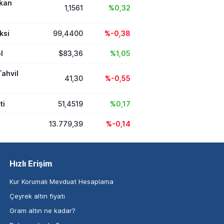
ikan
1,1561
%0,32
ksi
99,4400
%-0,38
l
$83,36
%1,05
Tahvil
41,30
%-0,55
ti
51,4519
%0,17
13.779,39
%-0,14
Hızlı Erişim
Kur Korumalı Mevduat Hesaplama
Çeyrek altın fiyatı
Gram altın ne kadar?