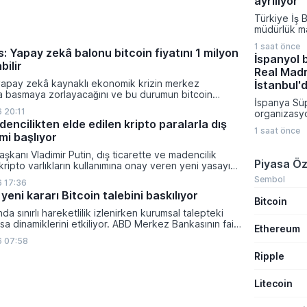
ayrılıyor
havuzlarınd
Türkiye İş 
yönetimi sıkı
müdürlük m
vatandaşlar
hazırlıklar
sözleşme tut
1 saat önce
Genel Müdü
: Yapay zekâ balonu bitcoin fiyatını 1 milyon
güncellenen 
İspanyol 
görevine ge
bilir
alındı.
Real Madr
Bloomberg t
yapay zekâ kaynaklı ekonomik krizin merkez
bilgilere gö
İstanbul'
ra basmaya zorlayacağını ve bu durumun bitcoin
bankanın de
İspanya Sü
on dolara taşıyabileceğini öngörürken beyaz yakalı iş
Hasan Cahit
 20:11
organizasy
ikleyeceği kredi krizinin küresel likidite artışına yol
bekleniyor.
encilikten elde edilen kripto paralarla dış
düzenlenebi
ti ve bitcoinin bu süreçte en hızlı tepki veren varlık
1 saat önce
İspanyol ba
mi başlıyor
dı.
haberlere g
şkanı Vladimir Putin, dış ticarette ve madencilik
Arabistan’d
Piyasa Öz
 kripto varlıkların kullanımına onay veren yeni yasayı
nedeniyle ş
lanan bu düzenleme çerçevesinde madencilikten
haftasında A
Sembol
 17:36
tal paraların belirli şartlar altında dolaşımına ve menkul
Barcelona v
yeni kararı Bitcoin talebini baskılıyor
nda kullanılmasına olanak sağlanıyor.
Bitcoin
finalleri ge
Süper Kupa 
ında sınırlı hareketlilik izlenirken kurumsal talepteki
bir El Clasi
a dinamiklerini etkiliyor. ABD Merkez Bankasının faiz
Ethereum
bulunuyor.
da dar bantta seyreden kripto para birimi, düzenleme
6 07:58
i belirsizliklerle baskı altında kalmaya devam ediyor.
Ripple
Litecoin