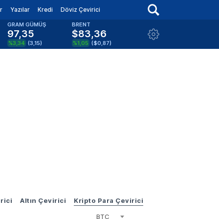
r
Yazılar
Kredi
Döviz Çevirici
GRAM GÜMÜŞ
BRENT
97,35
$83,36
%3,34
(
3,15
)
%1,05
(
$0,87
)
rici
Altın Çevirici
Kripto Para Çevirici
BTC