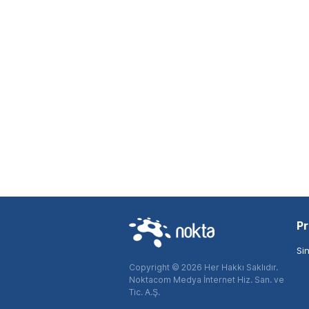
Pr
Si
Copyright © 2026 Her Hakkı Saklıdır.
Noktacom Medya İnternet Hiz. San. ve
Tic. A.Ş.