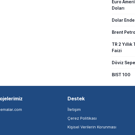
Euro Amer
Doları
Dolar Ende
Brent Petro
TR 2 Yıllık 
Faizi
Döviz Sepe
BIST 100
ojelerimiz
Destek
nemalar.com
İletişim
Çerez Politikası
Kişisel Verilerin Korunması