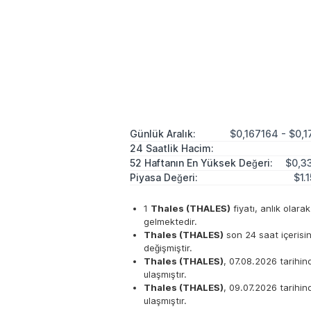
Günlük Aralık:
$0,167164 - $0,
24 Saatlik Hacim:
52 Haftanın En Yüksek Değeri:
$0,3
Piyasa Değeri:
$1.
1
Thales (THALES)
fiyatı, anlık olara
gelmektedir.
Thales (THALES)
son 24 saat içeris
değişmiştir.
Thales (THALES)
, 07.08.2026 tarihi
ulaşmıştır.
Thales (THALES)
, 09.07.2026 tarihi
ulaşmıştır.