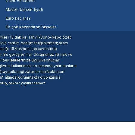
Dolar ne kadar?
Mazot, benzin fiyatı
Euro kaç lira?
En çok kazandıran hisseler
verileri 15 dakika, Tahvil-Bono-Repo özet
dir. Yatırım danışmanlığı hizmeti; aracı
manlığı sözleşmesi çerçevesinde
. Bu görüşler mali durumunuz ile risk ve
si beklentilerinize uygun sonuçlar
ilerin kullanılması sonucunda yatırımcıların
 uğrayabileceği zararlardan Noktacom
i" altında korunmakta olup izinsiz
 olup, tekrar yayınlanamaz.