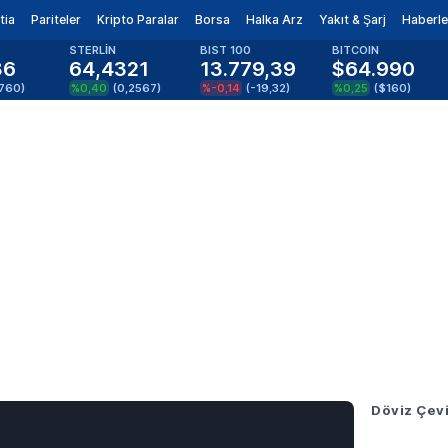
tia
Pariteler
Kripto Paralar
Borsa
Halka Arz
Yakıt & Şarj
Haberle
STERLİN
BIST 100
BITCOIN
86
64,4321
13.779,39
$64.990
1760
)
%0,40
(
0,2567
)
%-0,14
(
-19,32
)
%0,25
(
$160
)
Döviz Çevi