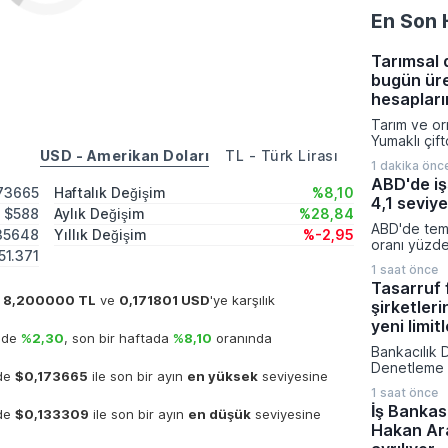
En Son 
Tarımsal 
bugün üre
hesapları
Tarım ve or
Yumaklı çift
USD - Amerikan Doları
TL - Türk Lirası
toplamda 68
1 dakika önc
tutarında 
ABD'de iş
aktarıldığın
173665
Haftalık Değişim
%8,10
4,1 seviye
emeğini ko
$588
Aylık Değişim
%28,84
sürdürülen
ABD'de temm
35648
Yıllık Değişim
%-2,95
kapsamında 
oranı yüzde
tazminatınd
151.371
gerileyerek
yatırımların
1 saat önce
beklentileri
kalem deste
Tasarruf
performans 
k
8,200000 TL
ve
0,171801 USD
'ye karşılık
şirketleri
katılım ora
yana en dü
yeni limitl
inde
%2,30
, son bir haftada
%8,10
oranında
işsizlik rak
Bankacılık
düşüşün teme
Denetleme 
nde
$0,173665
ile son bir ayın
en yüksek
seviyesine
finansman şi
1 saat önce
alanlarını v
İş Bankas
nde
$0,133309
ile son bir ayın
en düşük
seviyesine
yeniden dü
Hakan Ar
bir karara i
düzenlemeyl