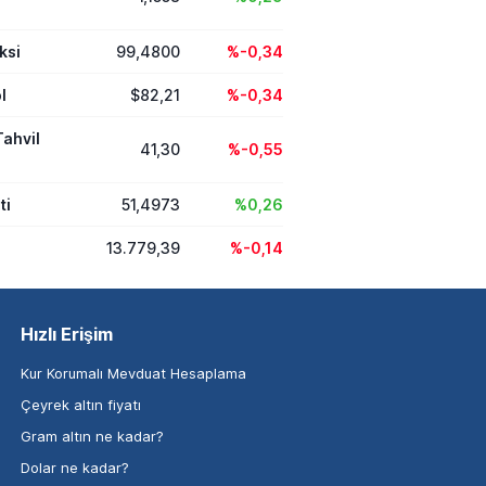
ksi
99,4800
%-0,34
l
$82,21
%-0,34
Tahvil
41,30
%-0,55
ti
51,4973
%0,26
13.779,39
%-0,14
Hızlı Erişim
Kur Korumalı Mevduat Hesaplama
Çeyrek altın fiyatı
Gram altın ne kadar?
Dolar ne kadar?