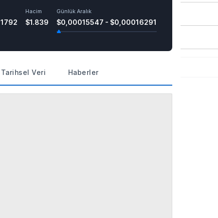
Hacim
Günlük Aralık
41792
$1.839
$0,00015547 - $0,00016291
Tarihsel Veri
Haberler