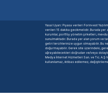
Yasal Uyarı: Piyasa verileri Forinvest Yazıl
verileri 15 dakika gecikmelidir. Burada yer a
kurumlar, portföy yönetim şirketleri, mevd
sunulmaktadır. Burada yer alan yorum ve tav
getiri tercihlerinize uygun olmayabilir. Bu 
doğurmayabilir. Gerek site üzerindeki, gerek
uğrayabilecekleri doğrudan ve/veya dolaylı
Medya İnternet Hizmetleri San. ve Tic. A.Ş 
kullanılamaz, iktibas edilemez, değiştirileme
X