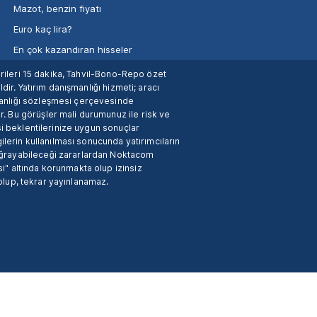
Mazot, benzin fiyatı
Euro kaç lira?
En çok kazandıran hisseler
verileri 15 dakika, Tahvil-Bono-Repo özet
dir. Yatırım danışmanlığı hizmeti; aracı
manlığı sözleşmesi çerçevesinde
. Bu görüşler mali durumunuz ile risk ve
si beklentilerinize uygun sonuçlar
ilerin kullanılması sonucunda yatırımcıların
 uğrayabileceği zararlardan Noktacom
i" altında korunmakta olup izinsiz
 olup, tekrar yayınlanamaz.