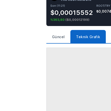
Son (11:21)
ROOT/TRY
$0,00015552
₺0,007
%363,80
(
$0,00012199
)
Güncel
Teknik Grafik