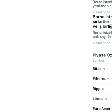
Borsa İstan
çalıştığını 
yeni tedbir
Müslüman ül
duyurdu. K
saldırı amaç
2 saat önce
Platformu ü
gerektiğini 
Borsa İst
açıklamada I
şirketleri
Enerji ve H
paylarına yö
ve iş birli
Ağustos ta
Borsa İstan
girecek.
çok sayıda ş
teknoloji, u
2 saat önce
farklı sektö
gerçekleştir
birliklerini
Piyasa Öz
sonuçlarını
Şirketlerin
Sembol
Platformu 
Bitcoin
veriler aras
ihale kazanı
distribütörl
Ethereum
üretim kapas
yatırımları ö
Ripple
Litecoin
Euro Amer