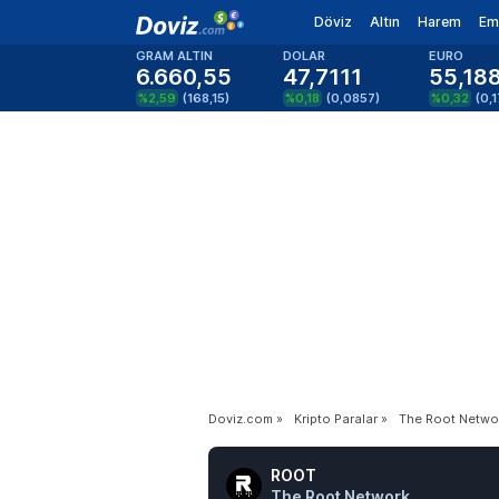
Döviz
Altın
Harem
Em
GRAM ALTIN
DOLAR
EURO
6.660,55
47,7111
55,18
%2,59
(
168,15
)
%0,18
(
0,0857
)
%0,32
(
0,
Doviz.com
»
Kripto Paralar
»
The Root Netwo
ROOT
The Root Network