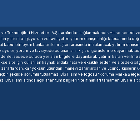
ım ve Teknolojileri Hizmetleri A.Ş. tarafından sağlanmaktadır. Hisse senedi 
lan yatırım bilgi, yorum ve tavsiyeleri yatırım danışmanlığı kapsamında değil
uat kabul etmeyen bankalar ile müşteri arasında imzalanacak yatırım danış
siyeler, yorum ve tavsiyede bulunanların kişisel görüşlerine dayanmaktadır
nedenle, sadece burada yer alan bilgilere dayanılarak yatırım kararı verilme
se site için kullanılan kaynaklardaki hata ve eksikliklerden ve sitedeki bilg
 zararlardan, kar yoksunluğundan, manevi zararlardan ve üçüncü kişilerin
hiçbir şekilde sorumlu tutulamaz. BİST isim ve logosu "Koruma Marka Belges
z. BİST ismi altında açıklanan tüm bilgilerin telif hakları tamamen BİST'e ait