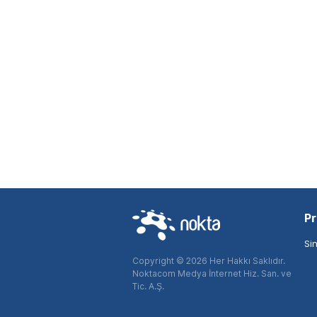
Pr
Si
Copyright © 2026 Her Hakkı Saklıdır.
Noktacom Medya İnternet Hiz. San. ve
Tic. A.Ş.