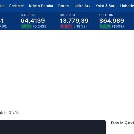
tia
Pariteler
Kripto Paralar
Borsa
Halka Arz
Yakıt & Şarj
Haberle
STERLİN
BIST 100
BITCOIN
81
64,4139
13.779,39
$64.989
1760
)
%0,38
(
0,2438
)
%-0,14
(
-19,32
)
%0,79
(
$509
)
rk
»
Grafik
Döviz Çevi