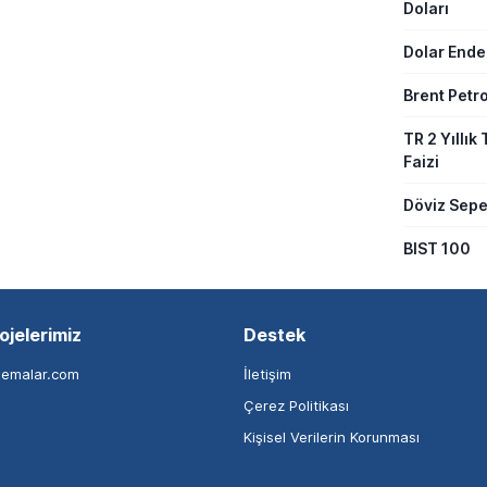
Doları
Dolar Ende
Brent Petro
TR 2 Yıllık 
Faizi
Döviz Sepe
BIST 100
ojelerimiz
Destek
nemalar.com
İletişim
Çerez Politikası
Kişisel Verilerin Korunması