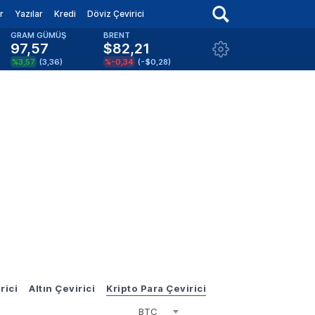
r
Yazılar
Kredi
Döviz Çevirici
GRAM GÜMÜŞ
BRENT
97,57
$82,21
%3,57
(
3,36
)
%-0,34
(
-$0,28
)
rici
Altın Çevirici
Kripto Para Çevirici
BTC