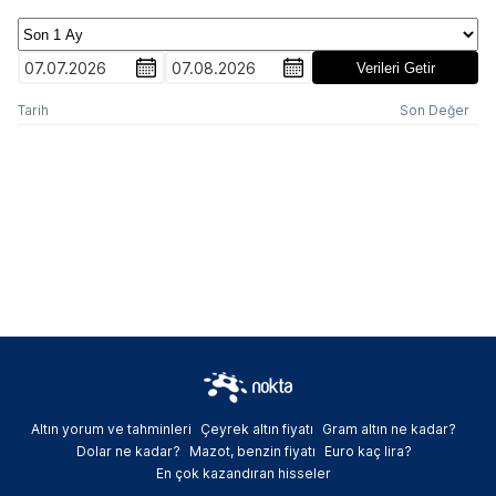
07.07.2026
07.08.2026
Verileri Getir
Tarih
Son Değer
Altın yorum ve tahminleri
Çeyrek altın fiyatı
Gram altın ne kadar?
Dolar ne kadar?
Mazot, benzin fiyatı
Euro kaç lira?
En çok kazandıran hisseler