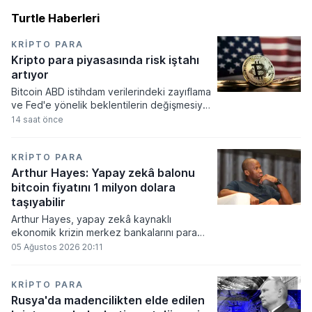
Turtle Haberleri
KRIPTO PARA
Kripto para piyasasında risk iştahı
artıyor
Bitcoin ABD istihdam verilerindeki zayıflama
ve Fed'e yönelik beklentilerin değişmesiyle
haftayı yükselişle kapattı. Kripto para
14 saat önce
piyasalarında risk iştahı artarken
yatırımcıların odağı önümüzdeki dönemde
açıklanacak enflasyon rakamlarına ve
KRIPTO PARA
küresel gelişmelere çevrildi.
Arthur Hayes: Yapay zekâ balonu
bitcoin fiyatını 1 milyon dolara
taşıyabilir
Arthur Hayes, yapay zekâ kaynaklı
ekonomik krizin merkez bankalarını para
basmaya zorlayacağını ve bu durumun
05 Ağustos 2026 20:11
bitcoin fiyatını 1 milyon dolara
taşıyabileceğini öngörürken beyaz yakalı iş
kayıplarının tetikleyeceği kredi krizinin
KRIPTO PARA
küresel likidite artışına yol açacağını belirtti
Rusya'da madencilikten elde edilen
ve bitcoinin bu süreçte en hızlı tepki veren