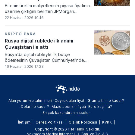
Bitcoin üretim maliyetlerinin piyasa fiyatının
üzerine çıktığını belirten JPMorgan
analistleri, madencilik sektöründeki kârlılık
22 Haziran 2026 10:16
oranlarının ciddi bir baskı altına girdiğini
söyledi.
KRIPTO PARA
Rusya dijital rublede ilk adımı
Çuvaşistan ile attı
Rusya’da dijital rubleyle ilk bütçe
ödemesinin Çuvaşistan Cumhuriyeti’nde
gerçekleştirildiği bildirildi.
16 Haziran 2026 17:23
Altın yorum ve tahminleri
Çeyrek altın fiyatı
Gram altın ne kadar?
Dolar ne kadar?
Mazot, benzin fiyatı
Euro kaç lira?
En çok kazandıran hisseler
İletişim
Çerez Politikası
Gizlilik Politikası
KVKK
Copyright © 2026 Her Hakkı Saklıdır.
Noktacom Medya İnternet Hiz. San. ve Tic. A.Ş.