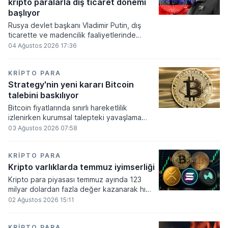
kripto paralarla dış ticaret dönemi
varlık olacağı vurguladı.
başlıyor
Rusya devlet başkanı Vladimir Putin, dış
ticarette ve madencilik faaliyetlerinde
kripto varlıkların kullanımına onay veren
04 Ağustos 2026 17:36
yeni yasayı imzaladı. Onaylanan bu
düzenleme çerçevesinde madencilikten
elde edilen dijital paraların belirli şartlar
KRIPTO PARA
altında dolaşımına ve menkul kıymet
Strategy'nin yeni kararı Bitcoin
alımlarında kullanılmasına olanak sağlanıyor.
talebini baskılıyor
Bitcoin fiyatlarında sınırlı hareketlilik
izlenirken kurumsal talepteki yavaşlama
piyasa dinamiklerini etkiliyor. ABD Merkez
03 Ağustos 2026 07:58
Bankasının faiz kararı sonrasında dar bantta
seyreden kripto para birimi, düzenleme
çalışmalarındaki belirsizliklerle baskı altında
KRIPTO PARA
kalmaya devam ediyor.
Kripto varlıklarda temmuz iyimserliği
Kripto para piyasası temmuz ayında 123
milyar dolardan fazla değer kazanarak hızlı
bir toparlanma sürecine girdi. Bitcoin ve
02 Ağustos 2026 15:11
ethereum öncülüğünde yaşanan bu
yükselişle birlikte toplam piyasa büyüklüğü
2 trilyon 159 milyar 780 milyon dolar
KRIPTO PARA