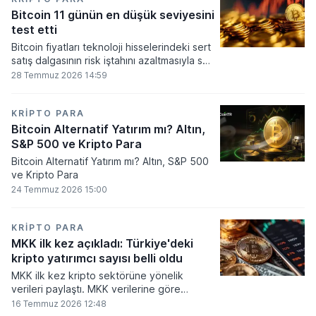
seviyesine ulaştı.
Bitcoin 11 günün en düşük seviyesini
test etti
Bitcoin fiyatları teknoloji hisselerindeki sert
satış dalgasının risk iştahını azaltmasıyla son
11 günün en düşük seviyesine indi.
28 Temmuz 2026 14:59
KRIPTO PARA
Bitcoin Alternatif Yatırım mı? Altın,
S&P 500 ve Kripto Para
Bitcoin Alternatif Yatırım mı? Altın, S&P 500
ve Kripto Para
24 Temmuz 2026 15:00
KRIPTO PARA
MKK ilk kez açıkladı: Türkiye'deki
kripto yatırımcı sayısı belli oldu
MKK ilk kez kripto sektörüne yönelik
verileri paylaştı. MKK verilerine göre
platformlarda bugüne kadar 5,6 milyon
16 Temmuz 2026 12:48
yatırımcı işlem yaparken, halen kripto