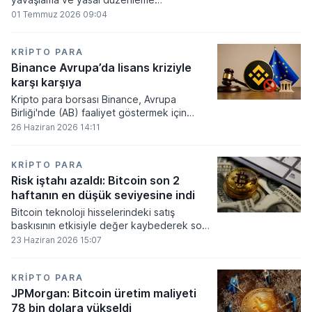
beklentilerinin zayıflaması üzerine kripto
01 Temmuz 2026 09:04
para tahminlerini aşağı yönlü revize etti.
KRIPTO PARA
Binance Avrupa’da lisans kriziyle
karşı karşıya
Kripto para borsası Binance, Avrupa
Birliği'nde (AB) faaliyet göstermek için
gerekli düzenleyici onayları alamadı.
26 Haziran 2026 14:11
KRIPTO PARA
Risk iştahı azaldı: Bitcoin son 2
haftanın en düşük seviyesine indi
Bitcoin teknoloji hisselerindeki satış
baskısının etkisiyle değer kaybederek son
iki haftanın en düşük seviyesini gördü.
23 Haziran 2026 15:07
KRIPTO PARA
JPMorgan: Bitcoin üretim maliyeti
78 bin dolara yükseldi