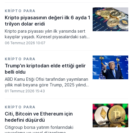
bakiyesi bulunan yatırımcı sayısı 3,2 milyon
olarak belirlendi.
KRIPTO PARA
Kripto piyasasının değeri ilk 6 ayda 1
trilyon dolar eridi
Kripto para piyasası yılın ilk yarısında sert
kayıplar yaşadı. Küresel piyasalardaki satış
baskısı ve artan faiz baskısının etkisiyle
06 Temmuz 2026 10:07
dijital varlıkların toplam değeri 919 milyar
860 milyon dolarlık erime kaydetti.
KRIPTO PARA
Trump'ın kriptodan elde ettiği gelir
belli oldu
ABD Kamu Etiği Ofisi tarafından yayımlanan
yıllık mali beyana göre Trump, 2025 yılında
kripto para ve memecoin faaliyetlerinden
01 Temmuz 2026 15:43
en az 1,2 milyar dolar gelir elde etti.
KRIPTO PARA
Citi, Bitcoin ve Ethereum için
hedefini düşürdü
Citigroup borsa yatırım fonlarındaki
yavaşlama ve yasal düzenleme