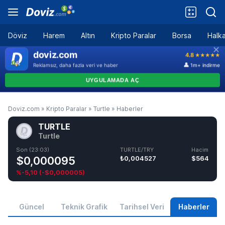
Döviz
Harem
Altın
Kripto Paralar
Borsa
Halka
Doviz.com
»
Kripto Paralar
»
Turtle
»
Haberler
TURTLE
Turtle
Son (23:03)
TURTLE/TRY
Hacim
$0,000095
₺0,004527
$564
%-5,10
(
-$0,000005
)
Güncel
Teknik Grafik
Tarihsel Veri
Haberler