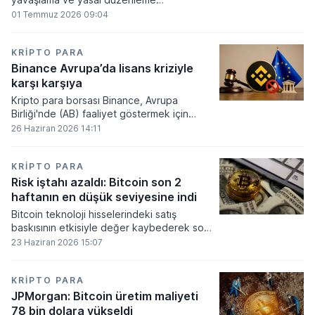
beklentilerinin zayıflaması üzerine kripto
01 Temmuz 2026 09:04
para tahminlerini aşağı yönlü revize etti.
KRIPTO PARA
Binance Avrupa’da lisans kriziyle
karşı karşıya
Kripto para borsası Binance, Avrupa
Birliği'nde (AB) faaliyet göstermek için
gerekli düzenleyici onayları alamadı.
26 Haziran 2026 14:11
KRIPTO PARA
Risk iştahı azaldı: Bitcoin son 2
haftanın en düşük seviyesine indi
Bitcoin teknoloji hisselerindeki satış
baskısının etkisiyle değer kaybederek son
iki haftanın en düşük seviyesini gördü.
23 Haziran 2026 15:07
KRIPTO PARA
JPMorgan: Bitcoin üretim maliyeti
78 bin dolara yükseldi