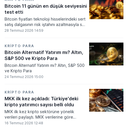
seviyesine ulaştı.
Bitcoin 11 günün en düşük seviyesini
test etti
Bitcoin fiyatları teknoloji hisselerindeki sert
satış dalgasının risk iştahını azaltmasıyla son
11 günün en düşük seviyesine indi.
28 Temmuz 2026 14:59
KRIPTO PARA
Bitcoin Alternatif Yatırım mı? Altın,
S&P 500 ve Kripto Para
Bitcoin Alternatif Yatırım mı? Altın, S&P 500
ve Kripto Para
24 Temmuz 2026 15:00
KRIPTO PARA
MKK ilk kez açıkladı: Türkiye'deki
kripto yatırımcı sayısı belli oldu
MKK ilk kez kripto sektörüne yönelik
verileri paylaştı. MKK verilerine göre
platformlarda bugüne kadar 5,6 milyon
16 Temmuz 2026 12:48
yatırımcı işlem yaparken, halen kripto