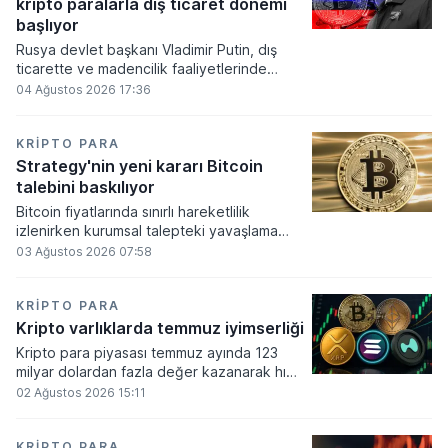
kripto paralarla dış ticaret dönemi
varlık olacağı vurguladı.
başlıyor
Rusya devlet başkanı Vladimir Putin, dış
ticarette ve madencilik faaliyetlerinde
kripto varlıkların kullanımına onay veren
04 Ağustos 2026 17:36
yeni yasayı imzaladı. Onaylanan bu
düzenleme çerçevesinde madencilikten
elde edilen dijital paraların belirli şartlar
KRIPTO PARA
altında dolaşımına ve menkul kıymet
Strategy'nin yeni kararı Bitcoin
alımlarında kullanılmasına olanak sağlanıyor.
talebini baskılıyor
Bitcoin fiyatlarında sınırlı hareketlilik
izlenirken kurumsal talepteki yavaşlama
piyasa dinamiklerini etkiliyor. ABD Merkez
03 Ağustos 2026 07:58
Bankasının faiz kararı sonrasında dar bantta
seyreden kripto para birimi, düzenleme
çalışmalarındaki belirsizliklerle baskı altında
KRIPTO PARA
kalmaya devam ediyor.
Kripto varlıklarda temmuz iyimserliği
Kripto para piyasası temmuz ayında 123
milyar dolardan fazla değer kazanarak hızlı
bir toparlanma sürecine girdi. Bitcoin ve
02 Ağustos 2026 15:11
ethereum öncülüğünde yaşanan bu
yükselişle birlikte toplam piyasa büyüklüğü
2 trilyon 159 milyar 780 milyon dolar
KRIPTO PARA