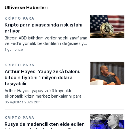
Ultiverse Haberleri
KRIPTO PARA
Kripto para piyasasında risk iştahı
artıyor
Bitcoin ABD istihdam verilerindeki zayıflama
ve Fed'e yönelik beklentilerin değişmesiyle
haftayı yükselişle kapattı. Kripto para
1 gün önce
piyasalarında risk iştahı artarken
yatırımcıların odağı önümüzdeki dönemde
açıklanacak enflasyon rakamlarına ve
KRIPTO PARA
küresel gelişmelere çevrildi.
Arthur Hayes: Yapay zekâ balonu
bitcoin fiyatını 1 milyon dolara
taşıyabilir
Arthur Hayes, yapay zekâ kaynaklı
ekonomik krizin merkez bankalarını para
basmaya zorlayacağını ve bu durumun
05 Ağustos 2026 20:11
bitcoin fiyatını 1 milyon dolara
taşıyabileceğini öngörürken beyaz yakalı iş
kayıplarının tetikleyeceği kredi krizinin
KRIPTO PARA
küresel likidite artışına yol açacağını belirtti
Rusya'da madencilikten elde edilen
ve bitcoinin bu süreçte en hızlı tepki veren