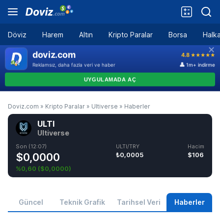
Döviz
Harem
Altın
Kripto Paralar
Borsa
Halka
Doviz.com
»
Kripto Paralar
»
Ultiverse
»
Haberler
ULTI
Ultiverse
Son (12:07)
ULTI/TRY
Hacim
$0,0000
₺0,0005
$106
%0,60
(
$0,0000
)
Güncel
Teknik Grafik
Tarihsel Veri
Haberler