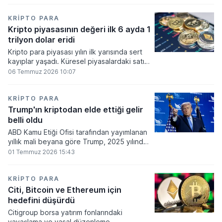
bakiyesi bulunan yatırımcı sayısı 3,2 milyon
olarak belirlendi.
KRIPTO PARA
Kripto piyasasının değeri ilk 6 ayda 1
trilyon dolar eridi
Kripto para piyasası yılın ilk yarısında sert
kayıplar yaşadı. Küresel piyasalardaki satış
baskısı ve artan faiz baskısının etkisiyle
06 Temmuz 2026 10:07
dijital varlıkların toplam değeri 919 milyar
860 milyon dolarlık erime kaydetti.
KRIPTO PARA
Trump'ın kriptodan elde ettiği gelir
belli oldu
ABD Kamu Etiği Ofisi tarafından yayımlanan
yıllık mali beyana göre Trump, 2025 yılında
kripto para ve memecoin faaliyetlerinden
01 Temmuz 2026 15:43
en az 1,2 milyar dolar gelir elde etti.
KRIPTO PARA
Citi, Bitcoin ve Ethereum için
hedefini düşürdü
Citigroup borsa yatırım fonlarındaki
yavaşlama ve yasal düzenleme