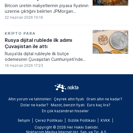
Bitcoin üretim maliyetlerinin piyasa fiyatının
üzerine çıktığını belirten JPMorgan
analistleri, madencilik sektöründeki kârlılık
22 Haziran 2026 10:16
oranlarının ciddi bir baskı altına girdiğini
söyledi.
KRIPTO PARA
Rusya dijital rublede ilk adımı
Çuvaşistan ile attı
Rusya’da dijital rubleyle ilk bütçe
ödemesinin Çuvaşistan Cumhuriyeti’nde
gerçekleştirildiği bildirildi.
16 Haziran 2026 17:23
Altın yorum ve tahminleri
Çeyrek altın fiyatı
Gram altın ne kadar?
Dolar ne kadar?
Mazot, benzin fiyatı
Euro kaç lira?
En çok kazandıran hisseler
İletişim
Çerez Politikası
Gizlilik Politikası
KVKK
Copyright © 2026 Her Hakkı Saklıdır.
Noktacom Medya İnternet Hiz. San. ve Tic. A.Ş.