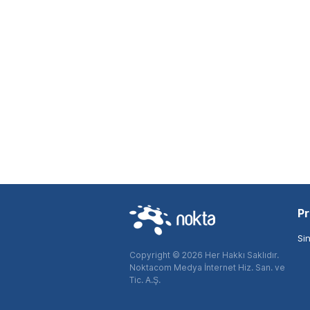
Pr
Si
Copyright © 2026 Her Hakkı Saklıdır.
Noktacom Medya İnternet Hiz. San. ve
Tic. A.Ş.