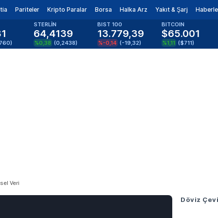
tia
Pariteler
Kripto Paralar
Borsa
Halka Arz
Yakıt & Şarj
Haberle
STERLİN
BIST 100
BITCOIN
81
64,4139
13.779,39
$65.001
1760
)
%0,38
(
0,2438
)
%-0,14
(
-19,32
)
%1,11
(
$711
)
sel Veri
Döviz Çevi