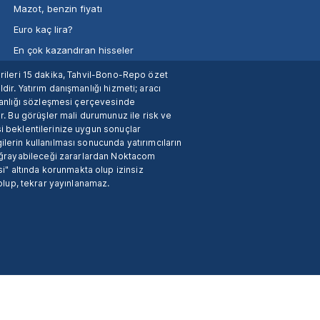
Mazot, benzin fiyatı
Euro kaç lira?
En çok kazandıran hisseler
verileri 15 dakika, Tahvil-Bono-Repo özet
dir. Yatırım danışmanlığı hizmeti; aracı
manlığı sözleşmesi çerçevesinde
. Bu görüşler mali durumunuz ile risk ve
si beklentilerinize uygun sonuçlar
ilerin kullanılması sonucunda yatırımcıların
 uğrayabileceği zararlardan Noktacom
i" altında korunmakta olup izinsiz
 olup, tekrar yayınlanamaz.