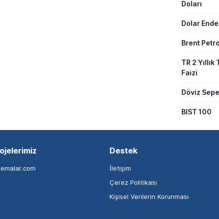
Doları
Dolar Ende
Brent Petro
TR 2 Yıllık 
Faizi
Döviz Sepe
BIST 100
ojelerimiz
Destek
nemalar.com
İletişim
Çerez Politikası
Kişisel Verilerin Korunması