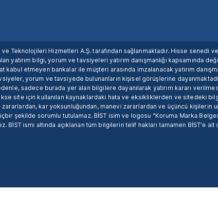
ım ve Teknolojileri Hizmetleri A.Ş. tarafından sağlanmaktadır. Hisse senedi 
lan yatırım bilgi, yorum ve tavsiyeleri yatırım danışmanlığı kapsamında değil
uat kabul etmeyen bankalar ile müşteri arasında imzalanacak yatırım danış
siyeler, yorum ve tavsiyede bulunanların kişisel görüşlerine dayanmaktadır
nedenle, sadece burada yer alan bilgilere dayanılarak yatırım kararı verilme
se site için kullanılan kaynaklardaki hata ve eksikliklerden ve sitedeki bilg
 zararlardan, kar yoksunluğundan, manevi zararlardan ve üçüncü kişilerin
hiçbir şekilde sorumlu tutulamaz. BİST isim ve logosu "Koruma Marka Belges
z. BİST ismi altında açıklanan tüm bilgilerin telif hakları tamamen BİST'e ait