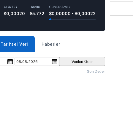
ULX/TRY
Hacim
Günlük Aralık
₺0,00020
$5.772
$0,00000 - $0,00022
Tarihsel Veri
Haberler
08.08.2026
Verileri Getir
Son Değer