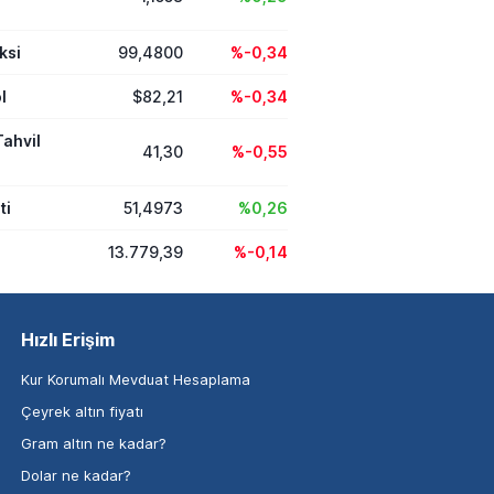
ksi
99,4800
%-0,34
l
$82,21
%-0,34
Tahvil
41,30
%-0,55
ti
51,4973
%0,26
13.779,39
%-0,14
Hızlı Erişim
Kur Korumalı Mevduat Hesaplama
Çeyrek altın fiyatı
Gram altın ne kadar?
Dolar ne kadar?