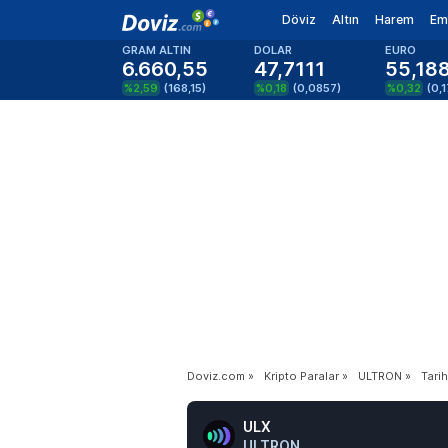
Döviz
Altın
Harem
Em
GRAM ALTIN
DOLAR
EURO
6.660,55
47,7111
55,18
%2,59
(
168,15
)
%0,18
(
0,0857
)
%0,32
(
0,
Doviz.com
»
Kripto Paralar
»
ULTRON
»
Tarih
ULX
ULTRON