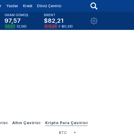
r
Yazılar
Kredi
Döviz Çevirici
GRAM GÜMÜŞ
BRENT
97,57
$82,21
%3,57
(
3,36
)
%-0,34
(
-$0,28
)
rici
Altın Çevirici
Kripto Para Çevirici
BTC