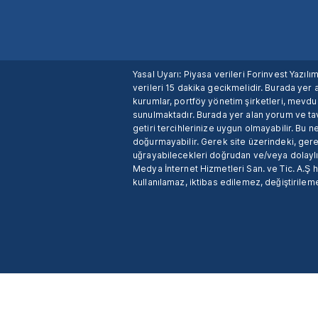
Yasal Uyarı: Piyasa verileri Forinvest Yazıl
verileri 15 dakika gecikmelidir. Burada yer a
kurumlar, portföy yönetim şirketleri, mevd
sunulmaktadır. Burada yer alan yorum ve tav
getiri tercihlerinize uygun olmayabilir. Bu 
doğurmayabilir. Gerek site üzerindeki, gerek
uğrayabilecekleri doğrudan ve/veya dolaylı
Medya İnternet Hizmetleri San. ve Tic. A.Ş 
kullanılamaz, iktibas edilemez, değiştirileme
X