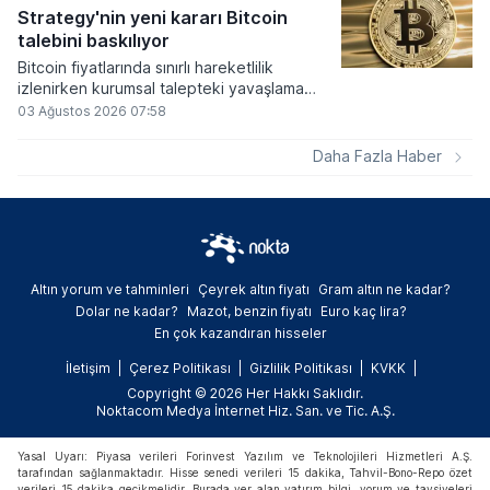
altında dolaşımına ve menkul kıymet
Strategy'nin yeni kararı Bitcoin
alımlarında kullanılmasına olanak sağlanıyor.
talebini baskılıyor
Bitcoin fiyatlarında sınırlı hareketlilik
izlenirken kurumsal talepteki yavaşlama
piyasa dinamiklerini etkiliyor. ABD Merkez
03 Ağustos 2026 07:58
Bankasının faiz kararı sonrasında dar bantta
seyreden kripto para birimi, düzenleme
Daha Fazla Haber
çalışmalarındaki belirsizliklerle baskı altında
kalmaya devam ediyor.
Altın yorum ve tahminleri
Çeyrek altın fiyatı
Gram altın ne kadar?
Dolar ne kadar?
Mazot, benzin fiyatı
Euro kaç lira?
En çok kazandıran hisseler
İletişim
Çerez Politikası
Gizlilik Politikası
KVKK
Copyright © 2026 Her Hakkı Saklıdır.
Noktacom Medya İnternet Hiz. San. ve Tic. A.Ş.
Yasal Uyarı: Piyasa verileri Forinvest Yazılım ve Teknolojileri Hizmetleri A.Ş.
tarafından sağlanmaktadır. Hisse senedi verileri 15 dakika, Tahvil-Bono-Repo özet
verileri 15 dakika gecikmelidir. Burada yer alan yatırım bilgi, yorum ve tavsiyeleri