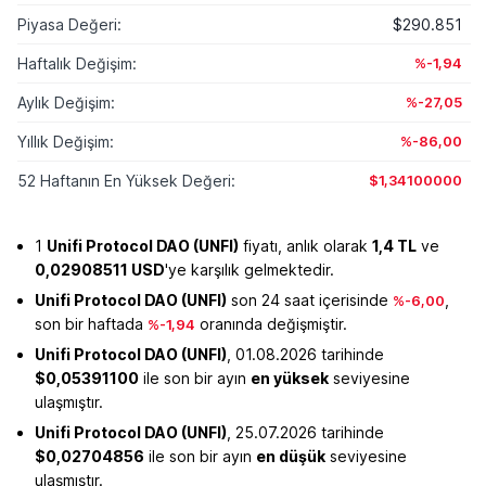
Piyasa Değeri:
$290.851
Haftalık Değişim:
%-1,94
Aylık Değişim:
%-27,05
Yıllık Değişim:
%-86,00
52 Haftanın En Yüksek Değeri:
$1,34100000
1
Unifi Protocol DAO (UNFI)
fiyatı, anlık olarak
1,4 TL
ve
0,02908511 USD
'ye karşılık gelmektedir.
Unifi Protocol DAO (UNFI)
son 24 saat içerisinde
,
%-6,00
son bir haftada
oranında değişmiştir.
%-1,94
Unifi Protocol DAO (UNFI)
, 01.08.2026 tarihinde
$0,05391100
ile son bir ayın
en yüksek
seviyesine
ulaşmıştır.
Unifi Protocol DAO (UNFI)
, 25.07.2026 tarihinde
$0,02704856
ile son bir ayın
en düşük
seviyesine
ulaşmıştır.