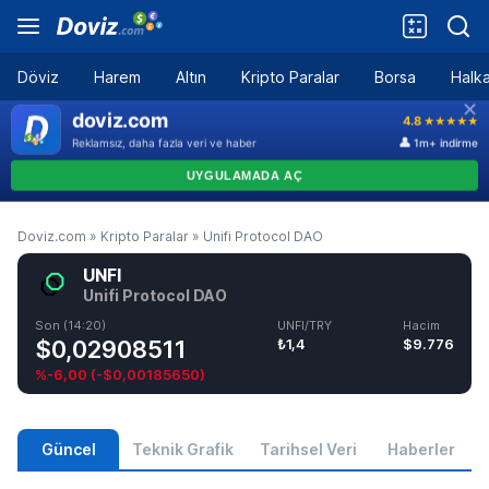
Döviz
Harem
Altın
Kripto Paralar
Borsa
Halka
Doviz.com
»
Kripto Paralar
»
Unifi Protocol DAO
UNFI
Unifi Protocol DAO
Son (14:20)
UNFI/TRY
Hacim
$0,02908511
₺1,4
$9.776
%-6,00
(
-$0,00185650
)
Güncel
Teknik Grafik
Tarihsel Veri
Haberler