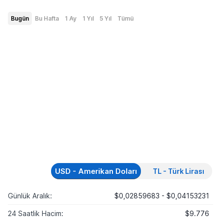
Bugün
Bu Hafta
1 Ay
1 Yıl
5 Yıl
Tümü
USD - Amerikan Doları
TL - Türk Lirası
Günlük Aralık:
$0,02859683 - $0,04153231
24 Saatlik Hacim:
$9.776