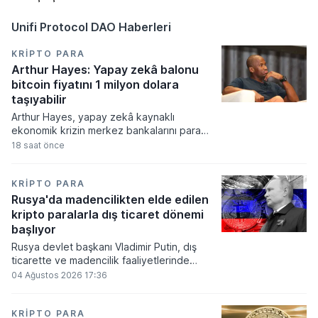
Unifi Protocol DAO Haberleri
KRIPTO PARA
Arthur Hayes: Yapay zekâ balonu
bitcoin fiyatını 1 milyon dolara
taşıyabilir
Arthur Hayes, yapay zekâ kaynaklı
ekonomik krizin merkez bankalarını para
basmaya zorlayacağını ve bu durumun
18 saat önce
bitcoin fiyatını 1 milyon dolara
taşıyabileceğini öngörürken beyaz yakalı iş
kayıplarının tetikleyeceği kredi krizinin
KRIPTO PARA
küresel likidite artışına yol açacağını belirtti
Rusya'da madencilikten elde edilen
ve bitcoinin bu süreçte en hızlı tepki veren
kripto paralarla dış ticaret dönemi
varlık olacağı vurguladı.
başlıyor
Rusya devlet başkanı Vladimir Putin, dış
ticarette ve madencilik faaliyetlerinde
kripto varlıkların kullanımına onay veren
04 Ağustos 2026 17:36
yeni yasayı imzaladı. Onaylanan bu
düzenleme çerçevesinde madencilikten
elde edilen dijital paraların belirli şartlar
KRIPTO PARA