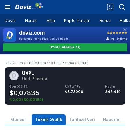
Döviz
Harem
Altın
Kripto Paralar
Borsa
Halka
Doviz.com
»
Kripto Paralar
»
Unit Plasma
»
Grafik
UXPL
Unit Plasma
Son (05:23)
UXPL/TRY
Hacim
$0,07835
₺3,73000
$42.414
%2,00
(
$0,00154
)
Güncel
Teknik Grafik
Tarihsel Veri
Haberler