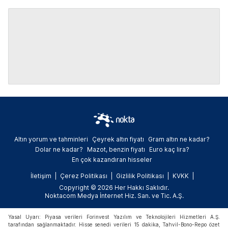
Altın yorum ve tahminleri
Çeyrek altın fiyatı
Gram altın ne kadar?
Dolar ne kadar?
Mazot, benzin fiyatı
Euro kaç lira?
En çok kazandıran hisseler
İletişim
Çerez Politikası
Gizlilik Politikası
KVKK
Copyright © 2026 Her Hakkı Saklıdır.
Noktacom Medya İnternet Hiz. San. ve Tic. A.Ş.
Yasal Uyarı: Piyasa verileri Forinvest Yazılım ve Teknolojileri Hizmetleri A.Ş.
tarafından sağlanmaktadır. Hisse senedi verileri 15 dakika, Tahvil-Bono-Repo özet