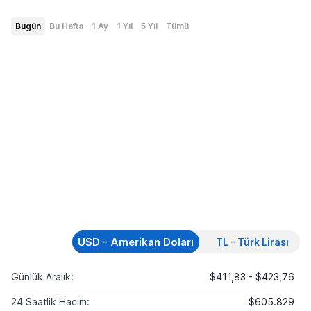
Bugün
Bu Hafta
1 Ay
1 Yıl
5 Yıl
Tümü
USD - Amerikan Doları
TL - Türk Lirası
Günlük Aralık:
$411,83 - $423,76
24 Saatlik Hacim:
$605.829