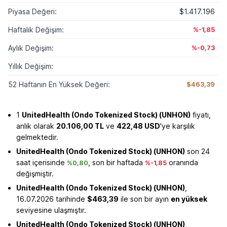
Piyasa Değeri:
$1.417.196
Haftalık Değişim:
%-1,85
Aylık Değişim:
%-0,73
Yıllık Değişim:
52 Haftanın En Yüksek Değeri:
$463,39
1
UnitedHealth (Ondo Tokenized Stock) (UNHON)
fiyatı,
anlık olarak
20.106,00 TL
ve
422,48 USD
'ye karşılık
gelmektedir.
UnitedHealth (Ondo Tokenized Stock) (UNHON)
son 24
saat içerisinde
, son bir haftada
oranında
%0,80
%-1,85
değişmiştir.
UnitedHealth (Ondo Tokenized Stock) (UNHON)
,
16.07.2026 tarihinde
$463,39
ile son bir ayın
en yüksek
seviyesine ulaşmıştır.
UnitedHealth (Ondo Tokenized Stock) (UNHON)
,