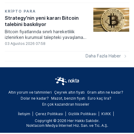
yeni yasayı imzaladı. Onaylanan bu
düzenleme çerçevesinde madencilikten
elde edilen dijital paraların belirli şartlar
KRIPTO PARA
altında dolaşımına ve menkul kıymet
Strategy'nin yeni kararı Bitcoin
alımlarında kullanılmasına olanak sağlanıyor.
talebini baskılıyor
Bitcoin fiyatlarında sınırlı hareketlilik
izlenirken kurumsal talepteki yavaşlama
piyasa dinamiklerini etkiliyor. ABD Merkez
03 Ağustos 2026 07:58
Bankasının faiz kararı sonrasında dar bantta
seyreden kripto para birimi, düzenleme
Daha Fazla Haber
çalışmalarındaki belirsizliklerle baskı altında
kalmaya devam ediyor.
Altın yorum ve tahminleri
Çeyrek altın fiyatı
Gram altın ne kadar?
Dolar ne kadar?
Mazot, benzin fiyatı
Euro kaç lira?
En çok kazandıran hisseler
İletişim
Çerez Politikası
Gizlilik Politikası
KVKK
Copyright © 2026 Her Hakkı Saklıdır.
Noktacom Medya İnternet Hiz. San. ve Tic. A.Ş.