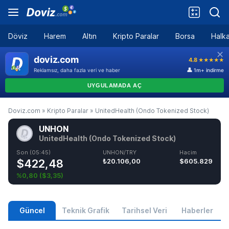
Döviz
Harem
Altın
Kripto Paralar
Borsa
Halka
Doviz.com
»
Kripto Paralar
»
UnitedHealth (Ondo Tokenized Stock)
UNHON
UnitedHealth (Ondo Tokenized Stock)
Son (05:45)
UNHON/TRY
Hacim
$422,48
₺20.106,00
$605.829
%0,80
(
$3,35
)
Güncel
Teknik Grafik
Tarihsel Veri
Haberler