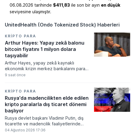
06.08.2026 tarihinde
$411,83
ile son bir ayın
en düşük
seviyesine ulaşmıştır.
UnitedHealth (Ondo Tokenized Stock) Haberleri
KRIPTO PARA
Arthur Hayes: Yapay zekâ balonu
bitcoin fiyatını 1 milyon dolara
taşıyabilir
Arthur Hayes, yapay zekâ kaynaklı
ekonomik krizin merkez bankalarını para
basmaya zorlayacağını ve bu durumun
9 saat önce
bitcoin fiyatını 1 milyon dolara
taşıyabileceğini öngörürken beyaz yakalı iş
kayıplarının tetikleyeceği kredi krizinin
KRIPTO PARA
küresel likidite artışına yol açacağını belirtti
Rusya'da madencilikten elde edilen
ve bitcoinin bu süreçte en hızlı tepki veren
kripto paralarla dış ticaret dönemi
varlık olacağı vurguladı.
başlıyor
Rusya devlet başkanı Vladimir Putin, dış
ticarette ve madencilik faaliyetlerinde
kripto varlıkların kullanımına onay veren
04 Ağustos 2026 17:36