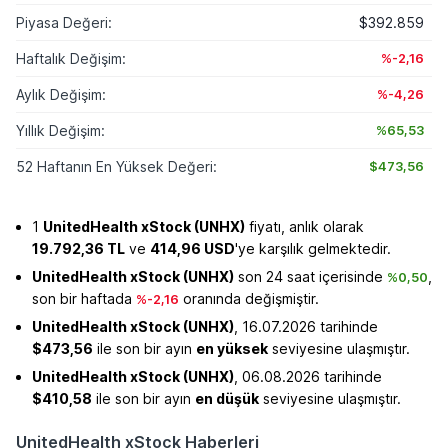
Piyasa Değeri:
$392.859
Haftalık Değişim:
%-2,16
Aylık Değişim:
%-4,26
Yıllık Değişim:
%65,53
52 Haftanın En Yüksek Değeri:
$473,56
1
UnitedHealth xStock (UNHX)
fiyatı, anlık olarak
19.792,36 TL
ve
414,96 USD
'ye karşılık gelmektedir.
UnitedHealth xStock (UNHX)
son 24 saat içerisinde
,
%0,50
son bir haftada
oranında değişmiştir.
%-2,16
UnitedHealth xStock (UNHX)
, 16.07.2026 tarihinde
$473,56
ile son bir ayın
en yüksek
seviyesine ulaşmıştır.
UnitedHealth xStock (UNHX)
, 06.08.2026 tarihinde
$410,58
ile son bir ayın
en düşük
seviyesine ulaşmıştır.
UnitedHealth xStock Haberleri