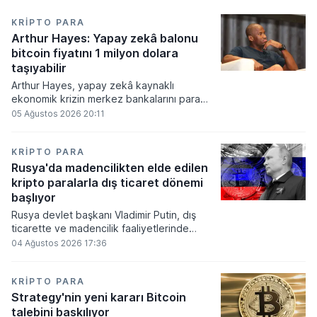
KRIPTO PARA
Arthur Hayes: Yapay zekâ balonu
bitcoin fiyatını 1 milyon dolara
taşıyabilir
Arthur Hayes, yapay zekâ kaynaklı
ekonomik krizin merkez bankalarını para
basmaya zorlayacağını ve bu durumun
05 Ağustos 2026 20:11
bitcoin fiyatını 1 milyon dolara
taşıyabileceğini öngörürken beyaz yakalı iş
kayıplarının tetikleyeceği kredi krizinin
KRIPTO PARA
küresel likidite artışına yol açacağını belirtti
Rusya'da madencilikten elde edilen
ve bitcoinin bu süreçte en hızlı tepki veren
kripto paralarla dış ticaret dönemi
varlık olacağı vurguladı.
başlıyor
Rusya devlet başkanı Vladimir Putin, dış
ticarette ve madencilik faaliyetlerinde
kripto varlıkların kullanımına onay veren
04 Ağustos 2026 17:36
yeni yasayı imzaladı. Onaylanan bu
düzenleme çerçevesinde madencilikten
elde edilen dijital paraların belirli şartlar
KRIPTO PARA
altında dolaşımına ve menkul kıymet
Strategy'nin yeni kararı Bitcoin
alımlarında kullanılmasına olanak sağlanıyor.
talebini baskılıyor