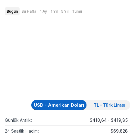
Bugün
Bu Hafta
1 Ay
1 Yıl
5 Yıl
Tümü
USD - Amerikan Doları
TL - Türk Lirası
Günlük Aralık:
$410,64 - $419,85
24 Saatlik Hacim:
$69.828