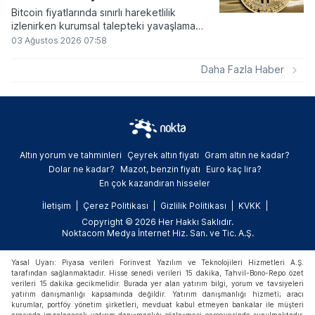
Bitcoin fiyatlarında sınırlı hareketlilik
izlenirken kurumsal talepteki yavaşlama
piyasa dinamiklerini etkiliyor. ABD Merkez
03 Ağustos 2026 07:58
Bankasının faiz kararı sonrasında dar bantta
seyreden kripto para birimi, düzenleme
Daha Fazla Haber
çalışmalarındaki belirsizliklerle baskı altında
kalmaya devam ediyor.
Altın yorum ve tahminleri
Çeyrek altın fiyatı
Gram altın ne kadar?
Dolar ne kadar?
Mazot, benzin fiyatı
Euro kaç lira?
En çok kazandıran hisseler
İletişim
Çerez Politikası
Gizlilik Politikası
KVKK
Copyright © 2026 Her Hakkı Saklıdır.
Noktacom Medya İnternet Hiz. San. ve Tic. A.Ş.
Yasal Uyarı: Piyasa verileri Forinvest Yazılım ve Teknolojileri Hizmetleri A.Ş.
tarafından sağlanmaktadır. Hisse senedi verileri 15 dakika, Tahvil-Bono-Repo özet
verileri 15 dakika gecikmelidir. Burada yer alan yatırım bilgi, yorum ve tavsiyeleri
yatırım danışmanlığı kapsamında değildir. Yatırım danışmanlığı hizmeti; aracı
kurumlar, portföy yönetim şirketleri, mevduat kabul etmeyen bankalar ile müşteri