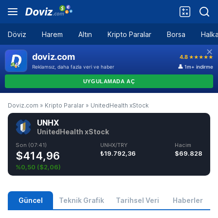
Döviz
Harem
Altın
Kripto Paralar
Borsa
Halka
Doviz.com
»
Kripto Paralar
»
UnitedHealth xStock
UNHX
UnitedHealth xStock
Son (07:41)
UNHX/TRY
Hacim
$414,96
₺19.792,36
$69.828
%0,50
(
$2,06
)
Güncel
Teknik Grafik
Tarihsel Veri
Haberler