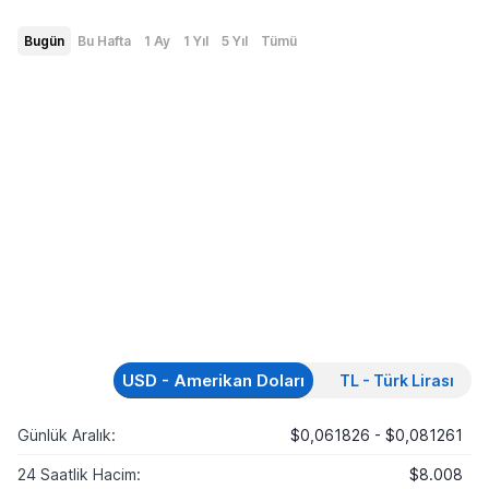
Bugün
Bu Hafta
1 Ay
1 Yıl
5 Yıl
Tümü
USD - Amerikan Doları
TL - Türk Lirası
Günlük Aralık:
$0,061826 - $0,081261
24 Saatlik Hacim:
$8.008