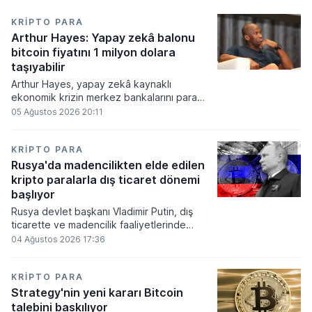
KRIPTO PARA
Arthur Hayes: Yapay zekâ balonu
bitcoin fiyatını 1 milyon dolara
taşıyabilir
Arthur Hayes, yapay zekâ kaynaklı
ekonomik krizin merkez bankalarını para
basmaya zorlayacağını ve bu durumun
05 Ağustos 2026 20:11
bitcoin fiyatını 1 milyon dolara
taşıyabileceğini öngörürken beyaz yakalı iş
kayıplarının tetikleyeceği kredi krizinin
KRIPTO PARA
küresel likidite artışına yol açacağını belirtti
Rusya'da madencilikten elde edilen
ve bitcoinin bu süreçte en hızlı tepki veren
kripto paralarla dış ticaret dönemi
varlık olacağı vurguladı.
başlıyor
Rusya devlet başkanı Vladimir Putin, dış
ticarette ve madencilik faaliyetlerinde
kripto varlıkların kullanımına onay veren
04 Ağustos 2026 17:36
yeni yasayı imzaladı. Onaylanan bu
düzenleme çerçevesinde madencilikten
elde edilen dijital paraların belirli şartlar
KRIPTO PARA
altında dolaşımına ve menkul kıymet
Strategy'nin yeni kararı Bitcoin
alımlarında kullanılmasına olanak sağlanıyor.
talebini baskılıyor