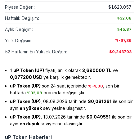
Piyasa Değeri:
$1.623.057
Haftalık Değişim:
%32,08
Aylık Değişim:
%45,87
Yıllık Değişim:
%-67,36
52 Haftanın En Yüksek Değeri:
$0,243703
1
uP Token (UP)
fiyatı, anlık olarak
3,690000 TL
ve
0,077288 USD
'ye karşılık gelmektedir.
uP Token (UP)
son 24 saat içerisinde
, son bir
%-4,00
haftada
oranında değişmiştir.
%32,08
uP Token (UP)
, 08.08.2026 tarihinde
$0,081261
ile son bir
ayın
en yüksek
seviyesine ulaşmıştır.
uP Token (UP)
, 13.07.2026 tarihinde
$0,049551
ile son bir
ayın
en düşük
seviyesine ulaşmıştır.
uP Token Haberleri