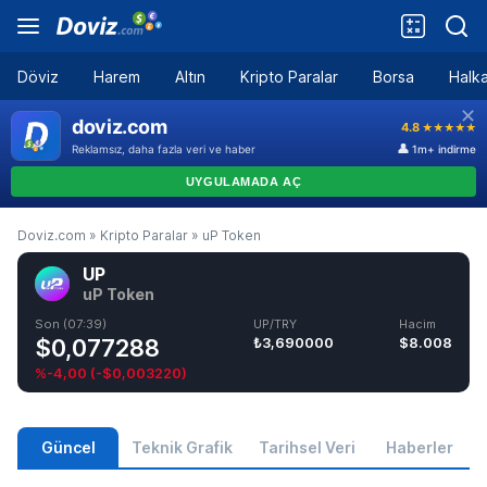
Döviz
Harem
Altın
Kripto Paralar
Borsa
Halka
Doviz.com
»
Kripto Paralar
»
uP Token
UP
uP Token
Son (07:39)
UP/TRY
Hacim
$0,077288
₺3,690000
$8.008
%-4,00
(
-$0,003220
)
Güncel
Teknik Grafik
Tarihsel Veri
Haberler