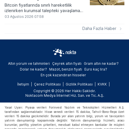
Bitcoin fiyatlarında sınırlı hareketlilik
izlenirken kurumsal talepteki yavaşlama
piyasa dinamiklerini etkiliyor. ABD Merkez
03 Ağustos 2026 07:58
Bankasının faiz kararı sonrasında dar bantta
seyreden kripto para birimi, düzenleme
Daha Fazla Haber
çalışmalarındaki belirsizliklerle baskı altında
kalmaya devam ediyor.
Altın yorum ve tahminleri
Çeyrek altın fiyatı
Gram altın ne kadar?
Dolar ne kadar?
Mazot, benzin fiyatı
Euro kaç lira?
En çok kazandıran hisseler
İletişim
Çerez Politikası
Gizlilik Politikası
KVKK
Copyright © 2026 Her Hakkı Saklıdır.
Noktacom Medya İnternet Hiz. San. ve Tic. A.Ş.
Yasal Uyarı: Piyasa verileri Forinvest Yazılım ve Teknolojileri Hizmetleri A.Ş.
tarafından sağlanmaktadır. Hisse senedi verileri 15 dakika, Tahvil-Bono-Repo özet
verileri 15 dakika gecikmelidir. Burada yer alan yatırım bilgi, yorum ve tavsiyeleri
yatırım danışmanlığı kapsamında değildir. Yatırım danışmanlığı hizmeti; aracı
kurumlar, portföy yönetim şirketleri, mevduat kabul etmeyen bankalar ile müşteri