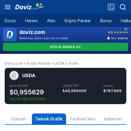
Döviz
Harem
Altın
Kripto Paralar
Borsa
Halka
Doviz.com
»
Kripto Paralar
»
USDA
»
Grafik
USDA
Son (15:58)
USDA/TRY
Hacim
$0,955629
₺45,590000
$767.809
%2,30
(
$0,021485
)
Güncel
Teknik Grafik
Tarihsel Veri
Haberler