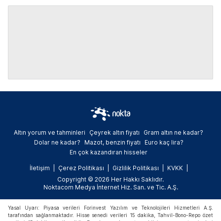
Altın yorum ve tahminleri
Çeyrek altın fiyatı
Gram altın ne kadar?
Dolar ne kadar?
Mazot, benzin fiyatı
Euro kaç lira?
En çok kazandıran hisseler
İletişim
Çerez Politikası
Gizlilik Politikası
KVKK
Copyright © 2026 Her Hakkı Saklıdır.
Noktacom Medya İnternet Hiz. San. ve Tic. A.Ş.
Yasal Uyarı: Piyasa verileri Forinvest Yazılım ve Teknolojileri Hizmetleri A.Ş.
tarafından sağlanmaktadır. Hisse senedi verileri 15 dakika, Tahvil-Bono-Repo özet