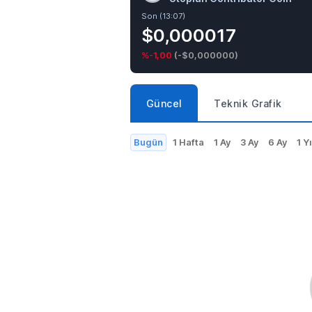
Son (13:07)
$0,000017
%-1,00
(
-$0,000000
)
Güncel
Teknik Grafik
Bugün
1 Hafta
1 Ay
3 Ay
6 Ay
1 Yı