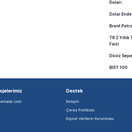
Doları
Dolar Ende
Brent Petro
TR 2 Yıllık 
Faizi
Döviz Sepe
BIST 100
ojelerimiz
Destek
nemalar.com
İletişim
Çerez Politikası
Kişisel Verilerin Korunması