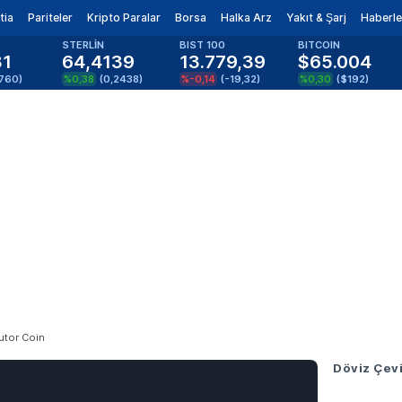
tia
Pariteler
Kripto Paralar
Borsa
Halka Arz
Yakıt & Şarj
Haberle
STERLİN
BIST 100
BITCOIN
81
64,4139
13.779,39
$65.004
1760
)
%0,38
(
0,2438
)
%-0,14
(
-19,32
)
%0,30
(
$192
)
utor Coin
Döviz Çevi