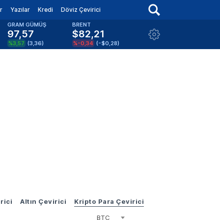
r
Yazılar
Kredi
Döviz Çevirici
GRAM GÜMÜŞ
BRENT
97,57
$82,21
%3,57
(
3,36
)
%-0,34
(
-$0,28
)
rici
Altın Çevirici
Kripto Para Çevirici
BTC