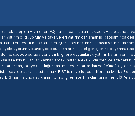
ım ve Teknolojileri Hizmetleri A.Ş. tarafından sağlanmaktadır. Hisse senedi 
lan yatırım bilgi, yorum ve tavsiyeleri yatırım danışmanlığı kapsamında değil
uat kabul etmeyen bankalar ile müşteri arasında imzalanacak yatırım danış
siyeler, yorum ve tavsiyede bulunanların kişisel görüşlerine dayanmaktadır
nedenle, sadece burada yer alan bilgilere dayanılarak yatırım kararı verilme
se site için kullanılan kaynaklardaki hata ve eksikliklerden ve sitedeki bilg
 zararlardan, kar yoksunluğundan, manevi zararlardan ve üçüncü kişilerin
hiçbir şekilde sorumlu tutulamaz. BİST isim ve logosu "Koruma Marka Belges
z. BİST ismi altında açıklanan tüm bilgilerin telif hakları tamamen BİST'e ait