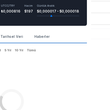
UTCC/TRY
Hacim
Günlük Aralık
₺0,000816
$197
$0,000017 - $0,000018
Tarihsel Veri
Haberler
l
5 Yıl
10 Yıl
Tümü