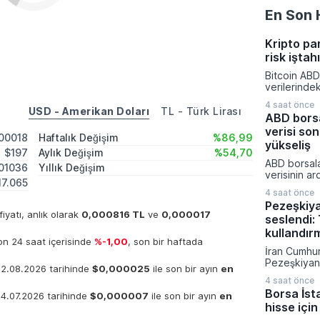
En Son 
Kripto pa
risk iştah
Bitcoin ABD
verilerinde
yönelik bekl
4 saat önce
değişmesiyl
USD - Amerikan Doları
TL - Türk Lirası
ABD borsa
kapattı. Kri
verisi son
piyasalarınd
000018
Haftalık Değişim
%86,99
yatırımcıla
yükseliş
$197
Aylık Değişim
%54,70
dönemde aç
ABD borsala
rakamlarına
01036
Yıllık Değişim
verisinin ar
gelişmelere 
17.065
yükselirken 
4 saat önce
artırım olas
Pezeşkiy
fiyatladı. T
fiyatı, anlık olarak
0,000816 TL
ve
0,000017
seslendi: 
güçlü perf
yukarı taşı
kullandır
n 24 saat içerisinde
%-1,00
, son bir haftada
son yılların
İran Cumhu
elde edildi.
Pezeşkiyan d
02.08.2026 tarihinde
$0,000025
ile son bir ayın
en
savaş strate
4 saat önce
diplomatik
Borsa İst
24.07.2026 tarihinde
$0,000007
ile son bir ayın
en
vurgu yapar
hisse için
mesajı verdi
hükümetin 