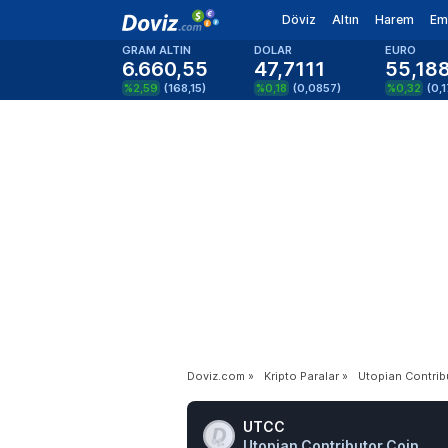
Döviz
Altın
Harem
Em
GRAM ALTIN
DOLAR
EURO
6.660,55
47,7111
55,18
%2,59
(
168,15
)
%0,18
(
0,0857
)
%0,32
(
0,
Doviz.com
»
Kripto Paralar
»
Utopian Contrib
UTCC
Utopian Contributor Coin