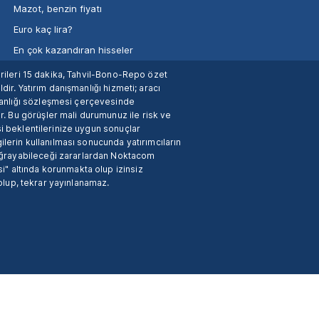
Mazot, benzin fiyatı
Euro kaç lira?
En çok kazandıran hisseler
verileri 15 dakika, Tahvil-Bono-Repo özet
dir. Yatırım danışmanlığı hizmeti; aracı
manlığı sözleşmesi çerçevesinde
. Bu görüşler mali durumunuz ile risk ve
si beklentilerinize uygun sonuçlar
ilerin kullanılması sonucunda yatırımcıların
 uğrayabileceği zararlardan Noktacom
i" altında korunmakta olup izinsiz
 olup, tekrar yayınlanamaz.