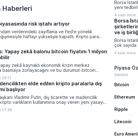
Borsa İstan
çalıştığını 
 Haberleri
yeni tedbir
Müslüman ül
duyurdu. K
saldırı amaç
4 saat önce
Platformu ü
gerektiğini 
Borsa İst
açıklamada I
iyasasında risk iştahı artıyor
şirketleri
Enerji ve H
ihdam verilerindeki zayıflama ve Fed'e yönelik
paylarına yö
ve iş birli
eğişmesiyle haftayı yükselişle kapattı. Kripto para
Ağustos ta
Borsa İstan
isk iştahı artarken yatırımcıların odağı önümüzdeki
girecek.
çok sayıda ş
nacak enflasyon rakamlarına ve küresel gelişmelere
teknoloji, u
: Yapay zekâ balonu bitcoin fiyatını 1 milyon
4 saat önce
farklı sektö
bilir
gerçekleştir
birliklerini
yapay zekâ kaynaklı ekonomik krizin merkez
Piyasa Öz
sonuçlarını
ra basmaya zorlayacağını ve bu durumun bitcoin
Şirketlerin
Sembol
on dolara taşıyabileceğini öngörürken beyaz yakalı iş
 20:11
Platformu 
ikleyeceği kredi krizinin küresel likidite artışına yol
encilikten elde edilen kripto paralarla dış
Bitcoin
veriler aras
ti ve bitcoinin bu süreçte en hızlı tepki veren varlık
mi başlıyor
ihale kazanı
dı.
distribütörl
Ethereum
şkanı Vladimir Putin, dış ticarette ve madencilik
üretim kapas
 kripto varlıkların kullanımına onay veren yeni yasayı
yatırımları ö
lanan bu düzenleme çerçevesinde madencilikten
Ripple
 17:36
tal paraların belirli şartlar altında dolaşımına ve menkul
nda kullanılmasına olanak sağlanıyor.
Litecoin
Euro Amer