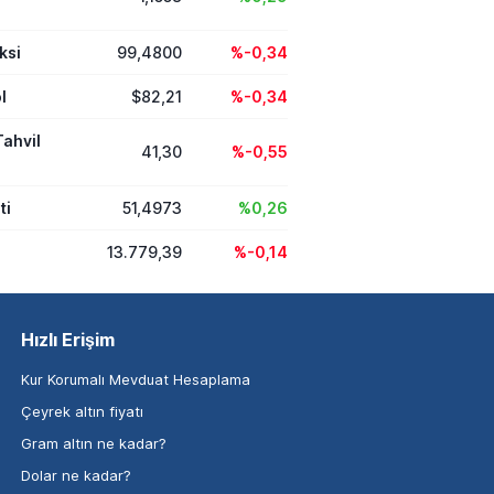
ksi
99,4800
%-0,34
l
$82,21
%-0,34
Tahvil
41,30
%-0,55
ti
51,4973
%0,26
13.779,39
%-0,14
Hızlı Erişim
Kur Korumalı Mevduat Hesaplama
Çeyrek altın fiyatı
Gram altın ne kadar?
Dolar ne kadar?