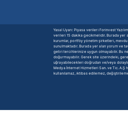
Yasal Uyarı: Piyasa verileri Forinvest Yazıl
verileri 15 dakika gecikmelidir. Burada yer a
kurumlar, portföy yönetim şirketleri, mevd
sunulmaktadır. Burada yer alan yorum ve tav
getiri tercihlerinize uygun olmayabilir. Bu 
doğurmayabilir. Gerek site üzerindeki, gerek
uğrayabilecekleri doğrudan ve/veya dolaylı
Medya İnternet Hizmetleri San. ve Tic. A.Ş 
kullanılamaz, iktibas edilemez, değiştirileme
X