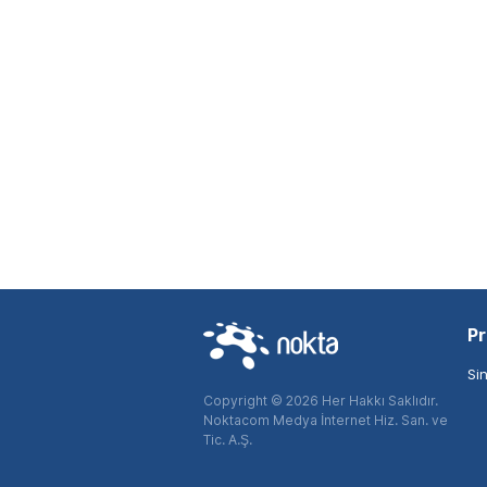
Pr
Si
Copyright © 2026 Her Hakkı Saklıdır.
Noktacom Medya İnternet Hiz. San. ve
Tic. A.Ş.