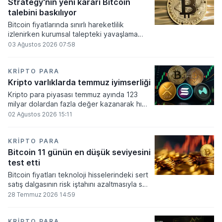
altında dolaşımına ve menkul kıymet
Strategy'nin yeni kararı Bitcoin
alımlarında kullanılmasına olanak sağlanıyor.
talebini baskılıyor
Bitcoin fiyatlarında sınırlı hareketlilik
izlenirken kurumsal talepteki yavaşlama
piyasa dinamiklerini etkiliyor. ABD Merkez
03 Ağustos 2026 07:58
Bankasının faiz kararı sonrasında dar bantta
seyreden kripto para birimi, düzenleme
çalışmalarındaki belirsizliklerle baskı altında
KRIPTO PARA
kalmaya devam ediyor.
Kripto varlıklarda temmuz iyimserliği
Kripto para piyasası temmuz ayında 123
milyar dolardan fazla değer kazanarak hızlı
bir toparlanma sürecine girdi. Bitcoin ve
02 Ağustos 2026 15:11
ethereum öncülüğünde yaşanan bu
yükselişle birlikte toplam piyasa büyüklüğü
2 trilyon 159 milyar 780 milyon dolar
KRIPTO PARA
seviyesine ulaştı.
Bitcoin 11 günün en düşük seviyesini
test etti
Bitcoin fiyatları teknoloji hisselerindeki sert
satış dalgasının risk iştahını azaltmasıyla son
11 günün en düşük seviyesine indi.
28 Temmuz 2026 14:59
KRIPTO PARA