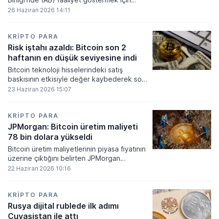
gerekli düzenleyici onayları alamadı.
26 Haziran 2026 14:11
KRIPTO PARA
Risk iştahı azaldı: Bitcoin son 2
haftanın en düşük seviyesine indi
Bitcoin teknoloji hisselerindeki satış
baskısının etkisiyle değer kaybederek son
iki haftanın en düşük seviyesini gördü.
23 Haziran 2026 15:07
KRIPTO PARA
JPMorgan: Bitcoin üretim maliyeti
78 bin dolara yükseldi
Bitcoin üretim maliyetlerinin piyasa fiyatının
üzerine çıktığını belirten JPMorgan
analistleri, madencilik sektöründeki kârlılık
22 Haziran 2026 10:16
oranlarının ciddi bir baskı altına girdiğini
söyledi.
KRIPTO PARA
Rusya dijital rublede ilk adımı
Çuvaşistan ile attı