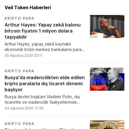
Veil Token Haberleri
KRIPTO PARA
Arthur Hayes: Yapay zekâ balonu
bitcoin fiyatını 1 milyon dolara
taşıyabilir
Arthur Hayes, yapay zekâ kaynaklı
ekonomik krizin merkez bankalarını para
basmaya zorlayacağını ve bu durumun
05 Ağustos 2026 20:11
bitcoin fiyatını 1 milyon dolara
taşıyabileceğini öngörürken beyaz yakalı iş
kayıplarının tetikleyeceği kredi krizinin
KRIPTO PARA
küresel likidite artışına yol açacağını belirtti
Rusya'da madencilikten elde edilen
ve bitcoinin bu süreçte en hızlı tepki veren
kripto paralarla dış ticaret dönemi
varlık olacağı vurguladı.
başlıyor
Rusya devlet başkanı Vladimir Putin, dış
ticarette ve madencilik faaliyetlerinde
kripto varlıkların kullanımına onay veren
04 Ağustos 2026 17:36
yeni yasayı imzaladı. Onaylanan bu
düzenleme çerçevesinde madencilikten
elde edilen dijital paraların belirli şartlar
KRIPTO PARA