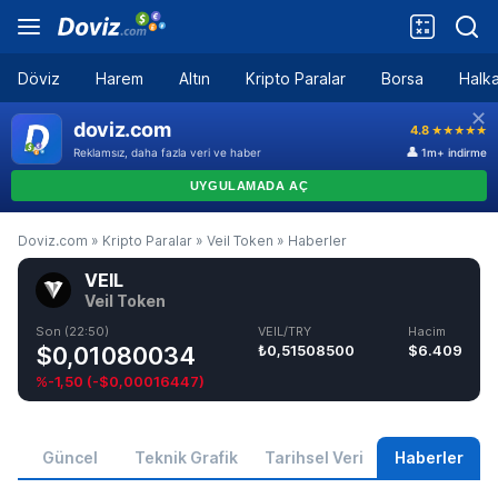
Döviz
Harem
Altın
Kripto Paralar
Borsa
Halka
Doviz.com
»
Kripto Paralar
»
Veil Token
»
Haberler
VEIL
Veil Token
Son (22:50)
VEIL/TRY
Hacim
$0,01080034
₺0,51508500
$6.409
%-1,50
(
-$0,00016447
)
Güncel
Teknik Grafik
Tarihsel Veri
Haberler