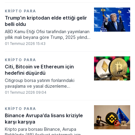
860 milyon dolarlık erime kaydetti.
KRIPTO PARA
Trump'ın kriptodan elde ettiği gelir
belli oldu
ABD Kamu Etiği Ofisi tarafından yayımlanan
yıllık mali beyana göre Trump, 2025 yılında
kripto para ve memecoin faaliyetlerinden
01 Temmuz 2026 15:43
en az 1,2 milyar dolar gelir elde etti.
KRIPTO PARA
Citi, Bitcoin ve Ethereum için
hedefini düşürdü
Citigroup borsa yatırım fonlarındaki
yavaşlama ve yasal düzenleme
beklentilerinin zayıflaması üzerine kripto
01 Temmuz 2026 09:04
para tahminlerini aşağı yönlü revize etti.
KRIPTO PARA
Binance Avrupa’da lisans kriziyle
karşı karşıya
Kripto para borsası Binance, Avrupa
Birliği'nde (AB) faaliyet göstermek için