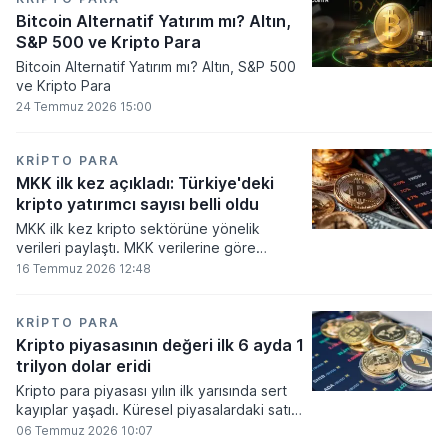
Bitcoin Alternatif Yatırım mı? Altın,
S&P 500 ve Kripto Para
Bitcoin Alternatif Yatırım mı? Altın, S&P 500
ve Kripto Para
24 Temmuz 2026 15:00
KRIPTO PARA
MKK ilk kez açıkladı: Türkiye'deki
kripto yatırımcı sayısı belli oldu
MKK ilk kez kripto sektörüne yönelik
verileri paylaştı. MKK verilerine göre
platformlarda bugüne kadar 5,6 milyon
16 Temmuz 2026 12:48
yatırımcı işlem yaparken, halen kripto
bakiyesi bulunan yatırımcı sayısı 3,2 milyon
olarak belirlendi.
KRIPTO PARA
Kripto piyasasının değeri ilk 6 ayda 1
trilyon dolar eridi
Kripto para piyasası yılın ilk yarısında sert
kayıplar yaşadı. Küresel piyasalardaki satış
baskısı ve artan faiz baskısının etkisiyle
06 Temmuz 2026 10:07
dijital varlıkların toplam değeri 919 milyar