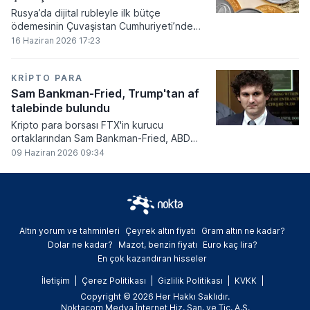
Rusya’da dijital rubleyle ilk bütçe
ödemesinin Çuvaşistan Cumhuriyeti’nde
gerçekleştirildiği bildirildi.
16 Haziran 2026 17:23
KRIPTO PARA
Sam Bankman-Fried, Trump'tan af
talebinde bulundu
Kripto para borsası FTX'in kurucu
ortaklarından Sam Bankman-Fried, ABD
Başkanı Donald Trump'tan resmi olarak af
09 Haziran 2026 09:34
talebinde bulundu.
Altın yorum ve tahminleri
Çeyrek altın fiyatı
Gram altın ne kadar?
Dolar ne kadar?
Mazot, benzin fiyatı
Euro kaç lira?
En çok kazandıran hisseler
İletişim
Çerez Politikası
Gizlilik Politikası
KVKK
Copyright © 2026 Her Hakkı Saklıdır.
Noktacom Medya İnternet Hiz. San. ve Tic. A.Ş.