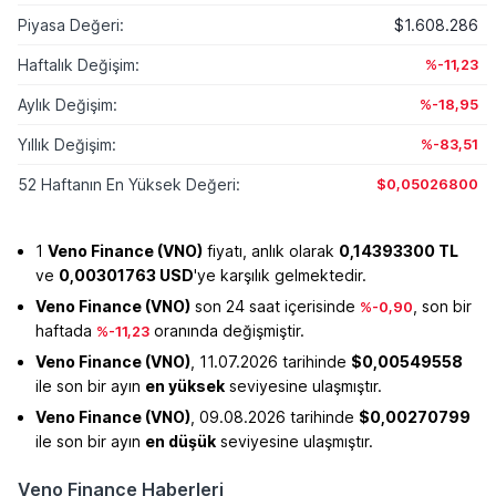
Piyasa Değeri:
$1.608.286
Haftalık Değişim:
%-11,23
Aylık Değişim:
%-18,95
Yıllık Değişim:
%-83,51
52 Haftanın En Yüksek Değeri:
$0,05026800
1
Veno Finance (VNO)
fiyatı, anlık olarak
0,14393300 TL
ve
0,00301763 USD
'ye karşılık gelmektedir.
Veno Finance (VNO)
son 24 saat içerisinde
, son bir
%-0,90
haftada
oranında değişmiştir.
%-11,23
Veno Finance (VNO)
, 11.07.2026 tarihinde
$0,00549558
ile son bir ayın
en yüksek
seviyesine ulaşmıştır.
Veno Finance (VNO)
, 09.08.2026 tarihinde
$0,00270799
ile son bir ayın
en düşük
seviyesine ulaşmıştır.
Veno Finance Haberleri