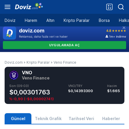
Döviz
Harem
Altın
Kripto Paralar
Borsa
Halka
Doviz.com
»
Kripto Paralar
»
Veno Finance
VNO
Veno Finance
Son (09:03)
VNO/TRY
Hacim
$0,00301763
₺0,14393300
$1.665
%-0,90
(
-$0,00002741
)
Güncel
Teknik Grafik
Tarihsel Veri
Haberler