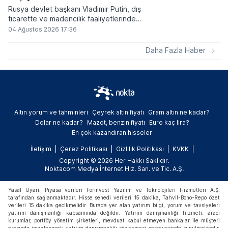
Rusya devlet başkanı Vladimir Putin, dış
ticarette ve madencilik faaliyetlerinde
kripto varlıkların kullanımına onay veren
04 Ağustos 2026 17:36
yeni yasayı imzaladı. Onaylanan bu
düzenleme çerçevesinde madencilikten
Daha Fazla Haber
elde edilen dijital paraların belirli şartlar
altında dolaşımına ve menkul kıymet
alımlarında kullanılmasına olanak sağlanıyor.
Altın yorum ve tahminleri
Çeyrek altın fiyatı
Gram altın ne kadar?
Dolar ne kadar?
Mazot, benzin fiyatı
Euro kaç lira?
En çok kazandıran hisseler
İletişim
Çerez Politikası
Gizlilik Politikası
KVKK
Copyright © 2026 Her Hakkı Saklıdır.
Noktacom Medya İnternet Hiz. San. ve Tic. A.Ş.
Yasal Uyarı: Piyasa verileri Forinvest Yazılım ve Teknolojileri Hizmetleri A.Ş.
tarafından sağlanmaktadır. Hisse senedi verileri 15 dakika, Tahvil-Bono-Repo özet
verileri 15 dakika gecikmelidir. Burada yer alan yatırım bilgi, yorum ve tavsiyeleri
yatırım danışmanlığı kapsamında değildir. Yatırım danışmanlığı hizmeti; aracı
kurumlar, portföy yönetim şirketleri, mevduat kabul etmeyen bankalar ile müşteri