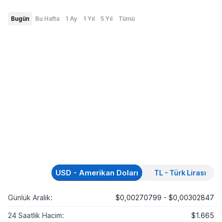
Bugün
Bu Hafta
1 Ay
1 Yıl
5 Yıl
Tümü
USD - Amerikan Doları
TL - Türk Lirası
Günlük Aralık:
$0,00270799 - $0,00302847
24 Saatlik Hacim:
$1.665