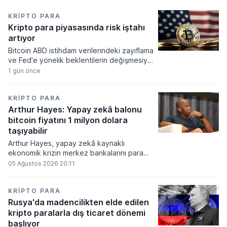
KRIPTO PARA
Kripto para piyasasında risk iştahı
artıyor
Bitcoin ABD istihdam verilerindeki zayıflama
ve Fed'e yönelik beklentilerin değişmesiyle
haftayı yükselişle kapattı. Kripto para
1 gün önce
piyasalarında risk iştahı artarken
yatırımcıların odağı önümüzdeki dönemde
açıklanacak enflasyon rakamlarına ve
KRIPTO PARA
küresel gelişmelere çevrildi.
Arthur Hayes: Yapay zekâ balonu
bitcoin fiyatını 1 milyon dolara
taşıyabilir
Arthur Hayes, yapay zekâ kaynaklı
ekonomik krizin merkez bankalarını para
basmaya zorlayacağını ve bu durumun
05 Ağustos 2026 20:11
bitcoin fiyatını 1 milyon dolara
taşıyabileceğini öngörürken beyaz yakalı iş
kayıplarının tetikleyeceği kredi krizinin
KRIPTO PARA
küresel likidite artışına yol açacağını belirtti
Rusya'da madencilikten elde edilen
ve bitcoinin bu süreçte en hızlı tepki veren
kripto paralarla dış ticaret dönemi
varlık olacağı vurguladı.
başlıyor