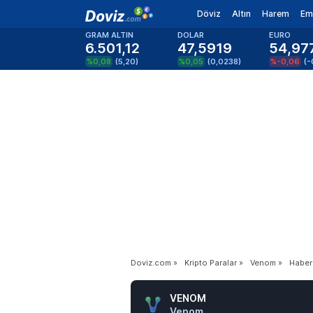
Döviz
Altın
Harem
Em
GRAM ALTIN
DOLAR
EURO
6.501,12
47,5919
54,97
%0,08
(
5,20
)
%0,05
(
0,0238
)
%-0,06
(
-
Doviz.com
»
Kripto Paralar
»
Venom
»
Haber
VENOM
Venom