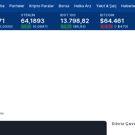
tia
Pariteler
Kripto Paralar
Borsa
Halka Arz
Yakıt & Şarj
Haberle
STERLİN
BIST 100
BITCOIN
71
64,1893
13.798,82
$64.461
0,0330
)
%0,14
(
0,0897
)
%0,70
(
95,92
)
%-0,72
(
-$470
)
ler
Döviz Çevi