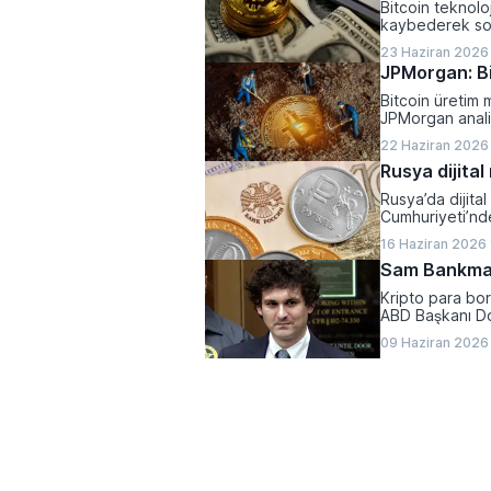
Bitcoin teknoloj
kaybederek son
23 Haziran 2026
JPMorgan: Bi
Bitcoin üretim m
JPMorgan analis
ciddi bir baskı a
22 Haziran 2026
Rusya dijital
Rusya’da dijita
Cumhuriyeti’nde 
16 Haziran 2026
Sam Bankman
Kripto para bo
ABD Başkanı Do
09 Haziran 2026