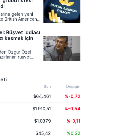
 grubu listesi
lcu akışını
k amacıyla bu kararı
di
r güvenliğinin
larına gelen yeni
lumsuz
ikte British American
ğini vurguladı.
bu ürünlerinde liste
ncellendi. Tekel
l: Rüşvet iddiası
rdımlaşma Derneği
zı kesmek için
l Dündar tarafından
ilgilere göre zamlı
ustos tarihinden
ideri Özgür Özel
 satış noktalarında
zırlanan rüşvet
a başlanacak.
ekesine ve partinin
otansiyeline dair
klamalarda bulundu.
rat Yetkin'e
eti
el, dokunulmazlık
siyasi bir hamle olarak
Son
Değişim
ken partisinin bağış
$64.461
%-0,72
la topladığı
ylaştı.
$1.910,51
%-0,54
$1,0379
%-3,11
$45,42
%0,22