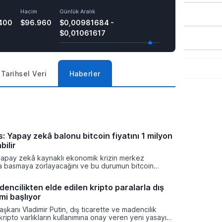
Hacim
Günlük Aralık
400
$96.960
$0,00981684 -
$0,01061617
Tarihsel Veri
Haberler
: Yapay zekâ balonu bitcoin fiyatını 1 milyon
bilir
yapay zekâ kaynaklı ekonomik krizin merkez
ra basmaya zorlayacağını ve bu durumun bitcoin
on dolara taşıyabileceğini öngörürken beyaz yakalı iş
ikleyeceği kredi krizinin küresel likidite artışına yol
encilikten elde edilen kripto paralarla dış
ti ve bitcoinin bu süreçte en hızlı tepki veren varlık
mi başlıyor
dı.
şkanı Vladimir Putin, dış ticarette ve madencilik
 kripto varlıkların kullanımına onay veren yeni yasayı