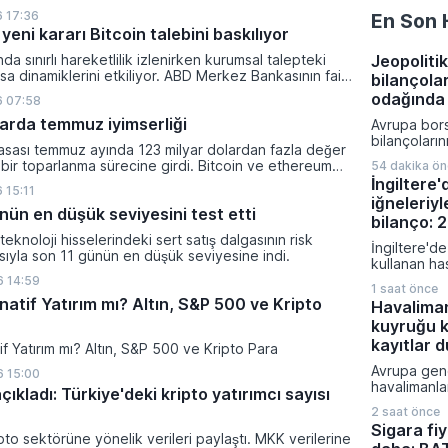
lanan bu düzenleme çerçevesinde madencilikten
 17:36
En Son 
tal paraların belirli şartlar altında dolaşımına ve menkul
yeni kararı Bitcoin talebini baskılıyor
nda kullanılmasına olanak sağlanıyor.
ında sınırlı hareketlilik izlenirken kurumsal talepteki
Jeopolitik
a dinamiklerini etkiliyor. ABD Merkez Bankasının faiz
bilançola
da dar bantta seyreden kripto para birimi, düzenleme
odağında
6 07:58
i belirsizliklerle baskı altında kalmaya devam ediyor.
klarda temmuz iyimserliği
Avrupa bors
bilançoları
yasası temmuz ayında 123 milyar dolardan fazla değer
karışık bir 
 bir toparlanma sürecine girdi. Bitcoin ve ethereum
54 dakika ö
bölge gene
şanan bu yükselişle birlikte toplam piyasa büyüklüğü
İngiltere
veriler ve je
 15:11
ilyar 780 milyon dolar seviyesine ulaştı.
iğneleriyl
fiyatlamalar
nün en düşük seviyesini test etti
Almanya'da 
bilanço: 
siparişleri 
ı teknoloji hisselerindeki sert satış dalgasının risk
İngiltere'de
artış göste
asıyla son 11 günün en düşük seviyesine indi.
kullanan ha
bölgesinde
bildirilen ş
 14:59
verileri tü
1 saat önce
sağlık otori
zayıflığı or
natif Yatırım mı? Altın, S&P 500 ve Kripto
Havalima
geçirdi. M
kuyruğu k
gibi popüler
ilişkilendiri
kayıtlar 
tif Yatırım mı? Altın, S&P 500 ve Kripto Para
bildirimlerin
Avrupa gen
 15:00
uzmanlar ci
havalimanla
konusunda k
çıkladı: Türkiye'deki kripto yatırımcı sayısı
yoğunluk n
uyarılarını sı
2 saat önce
biyometrik 
Sigara fiy
uygulanması
pto sektörüne yönelik verileri paylaştı. MKK verilerine