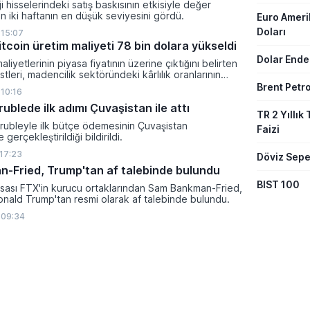
i hisselerindeki satış baskısının etkisiyle değer
 iki haftanın en düşük seviyesini gördü.
Euro Amer
Doları
 15:07
tcoin üretim maliyeti 78 bin dolara yükseldi
Dolar Ende
aliyetlerinin piyasa fiyatının üzerine çıktığını belirten
tleri, madencilik sektöründeki kârlılık oranlarının
ltına girdiğini söyledi.
Brent Petro
 10:16
 rublede ilk adımı Çuvaşistan ile attı
TR 2 Yıllık 
l rubleyle ilk bütçe ödemesinin Çuvaşistan
Faizi
gerçekleştirildiği bildirildi.
 17:23
Döviz Sepe
-Fried, Trump'tan af talebinde bulundu
BIST 100
rsası FTX'in kurucu ortaklarından Sam Bankman-Fried,
nald Trump'tan resmi olarak af talebinde bulundu.
 09:34