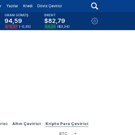
r
Yazılar
Kredi
Döviz Çevirici
GRAM GÜMÜŞ
BRENT
94,59
$82,79
%-0,37
(
-0,35
)
%4,20
(
$3,34
)
rici
Altın Çevirici
Kripto Para Çevirici
BTC