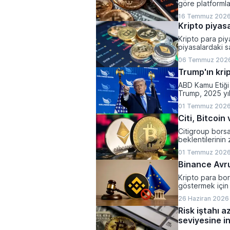
göre platformla
yaparken, halen
16 Temmuz 2026
olarak belirlend
Kripto piyasa
Kripto para piya
piyasalardaki sa
varlıkların top
06 Temmuz 2026
kaydetti.
Trump'ın krip
ABD Kamu Etiği 
Trump, 2025 yı
1,2 milyar dolar 
01 Temmuz 2026
Citi, Bitcoi
Citigroup bors
beklentilerinin 
yönlü revize et
01 Temmuz 2026
Binance Avrup
Kripto para bor
göstermek için 
26 Haziran 2026 
Risk iştahı a
seviyesine in