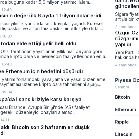
daha: BAT
Yetkililer yo
rda bugüne kadar 5,6 milyon yatırımcı işlem
hızlandırma
güncellen
 kripto bakiyesi bulunan yatırımcı sayısı 3,2 milyon
 12:48
alırken sını
i.
Sigara fiyat
sının değeri ilk 6 ayda 1 trilyon dolar eridi
süreçten o
artışla birl
etkilenmedi
sası yılın ilk yarısında sert kayıplar yaşadı. Küresel
Tobacco gru
3 saat önce
tış baskısı ve artan faiz baskısının etkisiyle dijital
fiyatları gü
Özgür Öze
lam değeri 919 milyar 860 milyon dolarlık erime
Bayileri Ya
 10:07
rüzgarımı
Başkanı Ero
todan elde ettiği gelir belli oldu
paylaşılan b
yapıldı
tarife 7 Ağ
Ofisi tarafından yayımlanan yıllık mali beyana göre
Yeni Parti l
itibaren tüm
lında kripto para ve memecoin faaliyetlerinden en az
hakkında ha
uygulanmay
gelir elde etti.
iddiası fezl
 15:43
4 saat önce
güncel oy p
n ve Ethereum için hedefini düşürdü
çarpıcı açı
Gazeteci Mu
a yatırım fonlarındaki yavaşlama ve yasal düzenleme
Piyasa Öz
konuşan Öz
zayıflaması üzerine kripto para tahminlerini aşağı
taleplerini 
Sembol
ti.
nitelendirir
 09:04
Bitcoin
kampanyasıy
a’da lisans kriziyle karşı karşıya
rakamları pa
sası Binance, Avrupa Birliği'nde (AB) faaliyet
Ethereum
gerekli düzenleyici onayları alamadı.
14:11
Ripple
zaldı: Bitcoin son 2 haftanın en düşük
di
Litecoin