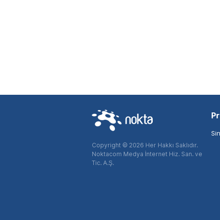
Pr
Si
Copyright © 2026 Her Hakkı Saklıdır.
Noktacom Medya İnternet Hiz. San. ve
Tic. A.Ş.