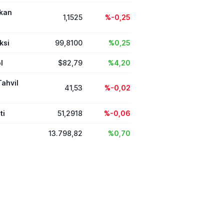
ikan
1,1525
%-0,25
ksi
99,8100
%0,25
l
$82,79
%4,20
Tahvil
41,53
%-0,02
ti
51,2918
%-0,06
13.798,82
%0,70