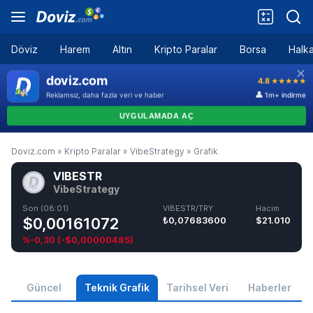
Döviz
Harem
Altın
Kripto Paralar
Borsa
Halka
Doviz.com
»
Kripto Paralar
»
VibeStrategy
»
Grafik
VIBESTR
VibeStrategy
Son (08:01)
VIBESTR/TRY
Hacim
$0,00161072
₺0,07683600
$21.010
%-0,30
(
-$0,00000485
)
Güncel
Teknik Grafik
Tarihsel Veri
Haberler