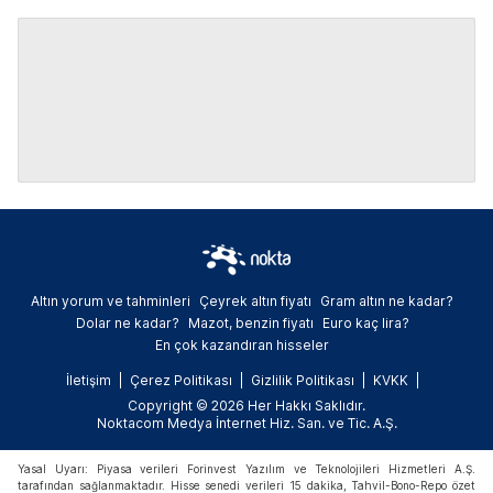
Altın yorum ve tahminleri
Çeyrek altın fiyatı
Gram altın ne kadar?
Dolar ne kadar?
Mazot, benzin fiyatı
Euro kaç lira?
En çok kazandıran hisseler
İletişim
Çerez Politikası
Gizlilik Politikası
KVKK
Copyright © 2026 Her Hakkı Saklıdır.
Noktacom Medya İnternet Hiz. San. ve Tic. A.Ş.
Yasal Uyarı: Piyasa verileri Forinvest Yazılım ve Teknolojileri Hizmetleri A.Ş.
tarafından sağlanmaktadır. Hisse senedi verileri 15 dakika, Tahvil-Bono-Repo özet