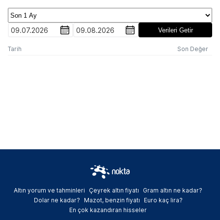
09.07.2026
09.08.2026
Verileri Getir
Tarih
Son Değer
Altın yorum ve tahminleri
Çeyrek altın fiyatı
Gram altın ne kadar?
Dolar ne kadar?
Mazot, benzin fiyatı
Euro kaç lira?
En çok kazandıran hisseler