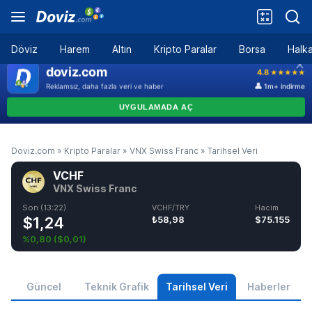
Döviz
Harem
Altın
Kripto Paralar
Borsa
Halka
Doviz.com
»
Kripto Paralar
»
VNX Swiss Franc
»
Tarihsel Veri
VCHF
VNX Swiss Franc
Son (13:22)
VCHF/TRY
Hacim
$1,24
₺58,98
$75.155
%0,80
(
$0,01
)
Güncel
Teknik Grafik
Tarihsel Veri
Haberler