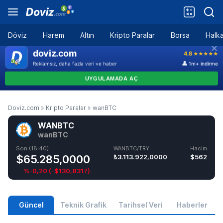
Döviz
Harem
Altın
Kripto Paralar
Borsa
Halka
Doviz.com
»
Kripto Paralar
»
wanBTC
WANBTC
wanBTC
Son (18:40)
WANBTC/TRY
Hacim
$65.285,0000
₺3.113.922,0000
$562
%-0,20
(
-$130,8317
)
Güncel
Teknik Grafik
Tarihsel Veri
Haberler