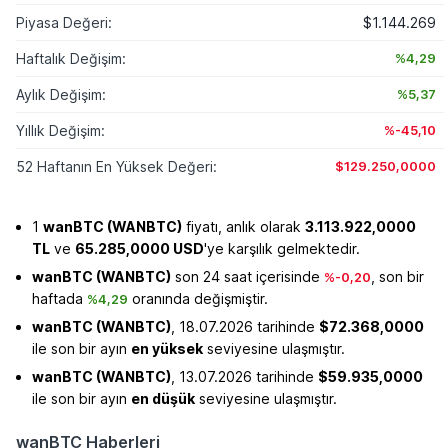
Piyasa Değeri:
$1.144.269
Haftalık Değişim:
%4,29
Aylık Değişim:
%5,37
Yıllık Değişim:
%-45,10
52 Haftanın En Yüksek Değeri:
$129.250,0000
1
wanBTC (WANBTC)
fiyatı, anlık olarak
3.113.922,0000
TL
ve
65.285,0000 USD
'ye karşılık gelmektedir.
wanBTC (WANBTC)
son 24 saat içerisinde
, son bir
%-0,20
haftada
oranında değişmiştir.
%4,29
wanBTC (WANBTC)
, 18.07.2026 tarihinde
$72.368,0000
ile son bir ayın
en yüksek
seviyesine ulaşmıştır.
wanBTC (WANBTC)
, 13.07.2026 tarihinde
$59.935,0000
ile son bir ayın
en düşük
seviyesine ulaşmıştır.
wanBTC Haberleri