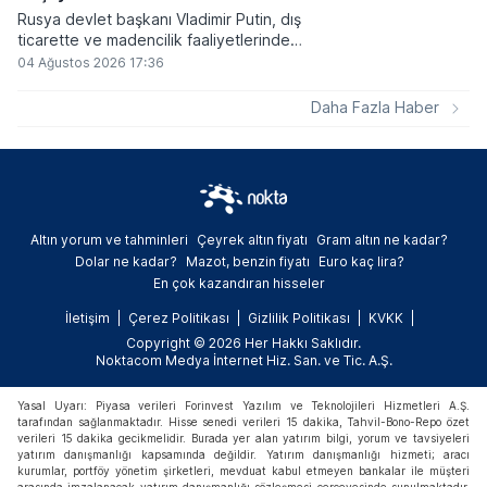
Rusya devlet başkanı Vladimir Putin, dış
ticarette ve madencilik faaliyetlerinde
kripto varlıkların kullanımına onay veren
04 Ağustos 2026 17:36
yeni yasayı imzaladı. Onaylanan bu
düzenleme çerçevesinde madencilikten
Daha Fazla Haber
elde edilen dijital paraların belirli şartlar
altında dolaşımına ve menkul kıymet
alımlarında kullanılmasına olanak sağlanıyor.
Altın yorum ve tahminleri
Çeyrek altın fiyatı
Gram altın ne kadar?
Dolar ne kadar?
Mazot, benzin fiyatı
Euro kaç lira?
En çok kazandıran hisseler
İletişim
Çerez Politikası
Gizlilik Politikası
KVKK
Copyright © 2026 Her Hakkı Saklıdır.
Noktacom Medya İnternet Hiz. San. ve Tic. A.Ş.
Yasal Uyarı: Piyasa verileri Forinvest Yazılım ve Teknolojileri Hizmetleri A.Ş.
tarafından sağlanmaktadır. Hisse senedi verileri 15 dakika, Tahvil-Bono-Repo özet
verileri 15 dakika gecikmelidir. Burada yer alan yatırım bilgi, yorum ve tavsiyeleri
yatırım danışmanlığı kapsamında değildir. Yatırım danışmanlığı hizmeti; aracı
kurumlar, portföy yönetim şirketleri, mevduat kabul etmeyen bankalar ile müşteri