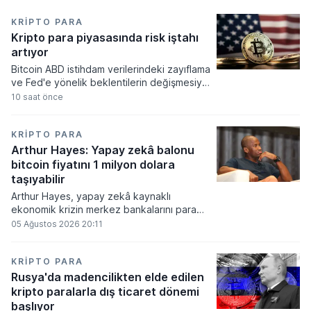
KRIPTO PARA
Kripto para piyasasında risk iştahı
artıyor
Bitcoin ABD istihdam verilerindeki zayıflama
ve Fed'e yönelik beklentilerin değişmesiyle
haftayı yükselişle kapattı. Kripto para
10 saat önce
piyasalarında risk iştahı artarken
yatırımcıların odağı önümüzdeki dönemde
açıklanacak enflasyon rakamlarına ve
KRIPTO PARA
küresel gelişmelere çevrildi.
Arthur Hayes: Yapay zekâ balonu
bitcoin fiyatını 1 milyon dolara
taşıyabilir
Arthur Hayes, yapay zekâ kaynaklı
ekonomik krizin merkez bankalarını para
basmaya zorlayacağını ve bu durumun
05 Ağustos 2026 20:11
bitcoin fiyatını 1 milyon dolara
taşıyabileceğini öngörürken beyaz yakalı iş
kayıplarının tetikleyeceği kredi krizinin
KRIPTO PARA
küresel likidite artışına yol açacağını belirtti
Rusya'da madencilikten elde edilen
ve bitcoinin bu süreçte en hızlı tepki veren
kripto paralarla dış ticaret dönemi
varlık olacağı vurguladı.
başlıyor