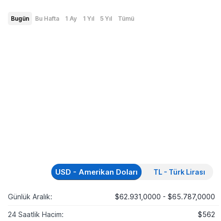
Bugün
Bu Hafta
1 Ay
1 Yıl
5 Yıl
Tümü
USD - Amerikan Doları
TL - Türk Lirası
Günlük Aralık:
$62.931,0000 - $65.787,0000
24 Saatlik Hacim:
$562