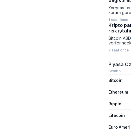
değiştire
bilgilerini
Yargıtay ta
titizlikle ko
karara göre
gönderimle
bağlı olarak
için en tem
1 saat önce
prim ödeme
gösteriliyor
Kripto pa
tazminatı h
risk iştah
yasal bir zo
Takım lideri
Bitcoin ABD
işçinin açt
verilerinde
primlerin mi
yönelik bekl
olmamasının
7 saat önce
değişmesiyl
hedeflere u
kapattı. Kri
ödenmesinin
piyasalarınd
Piyasa Öz
hesaplamas
yatırımcıla
hükmetti.
dönemde aç
Sembol
rakamlarına
Bitcoin
gelişmelere 
Ethereum
Ripple
Litecoin
Euro Amer