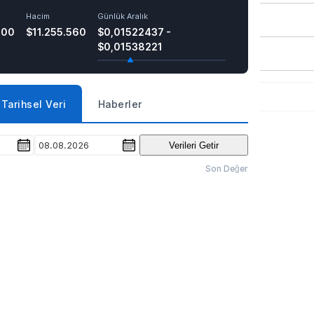
Hacim
Günlük Aralık
900
$11.255.560
$0,01522437 -
$0,01538221
Tarihsel Veri
Haberler
08.08.2026
Verileri Getir
Son Değer