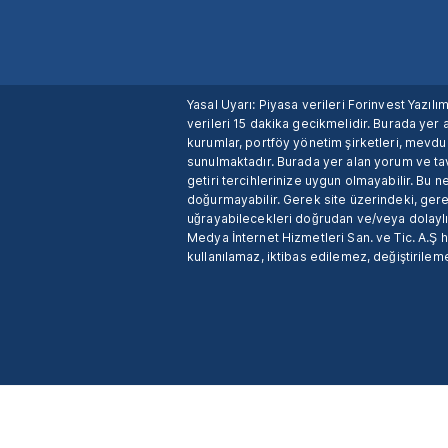
Yasal Uyarı: Piyasa verileri Forinvest Yazıl
verileri 15 dakika gecikmelidir. Burada yer a
kurumlar, portföy yönetim şirketleri, mevd
sunulmaktadır. Burada yer alan yorum ve tav
getiri tercihlerinize uygun olmayabilir. Bu 
doğurmayabilir. Gerek site üzerindeki, gerek
uğrayabilecekleri doğrudan ve/veya dolaylı
Medya İnternet Hizmetleri San. ve Tic. A.Ş 
kullanılamaz, iktibas edilemez, değiştirileme
X