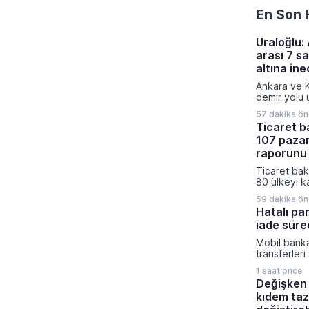
En Son 
Uraloğlu:
arası 7 s
altına in
Ankara ve K
demir yolu u
projesiyle 
57 dakika ö
yolculuk sü
Ticaret b
niteliğinde 
107 pazar
Ulaştırma ve
tarafından 
raporunu 
sonucunda
Ticaret baka
saati bulan
80 ülkeyi k
saat 45 dak
pazar araşt
hedefleniyo
59 dakika ö
Ticaret müş
Hatalı pa
hazırlanan 1
iade sürec
iş dünyasını
stratejileri
Mobil banka
üzere dijita
transferleri
açıldı.
küçük dikka
1 saat önce
mali kayıpl
Değişken 
konusunda 
kıdem taz
kritik uyarıl
onayı veril