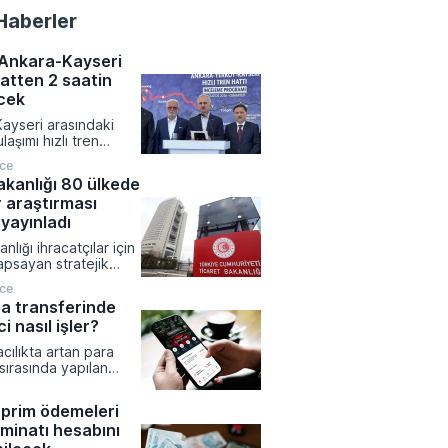
Haberler
 Ankara-Kayseri
aatten 2 saatin
ecek
ayseri arasındaki
laşımı hızlı tren
yeniden şekillenirken
nce
resinde devrim
akanlığı 80 ülkede
bir kısalma yaşanıyor.
 araştırması
 Altyapı Bakanlığı
yürütülen çalışmalar
yayınladı
 mevcut durumda 7
nlığı ihracatçılar için
 seyahat süresinin 1
apsayan stratejik
ikaya inmesi
ırmalarını tamamladı.
r.
nce
avirleri tarafından
ra transferinde
07 farklı rapor, Türk
i nasıl işler?
n yeni pazarlara giriş
ne rehberlik etmek
cılıkta artan para
l platformda erişime
 sırasında yapılan
tsizliklerin büyük
ara yol açabileceği
prim ödemeleri
uzmanlar tarafından
minatı hesabını
ar yapılıyor. İşlem
meden önce alıcı