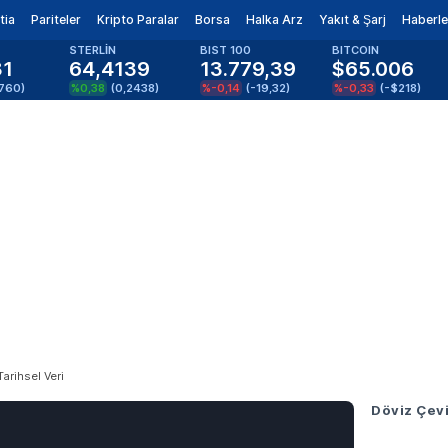
tia
Pariteler
Kripto Paralar
Borsa
Halka Arz
Yakıt & Şarj
Haberle
STERLİN
BIST 100
BITCOIN
81
64,4139
13.779,39
$65.006
1760
)
%0,38
(
0,2438
)
%-0,14
(
-19,32
)
%-0,33
(
-$218
)
Tarihsel Veri
Döviz Çevi