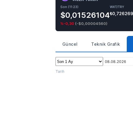
Son (11:23)
WXT/TRY
$0,01526104
₺0,72626
%-0,30
(
-$0,00004560
)
Güncel
Teknik Grafik
08.08.2026
Tarih