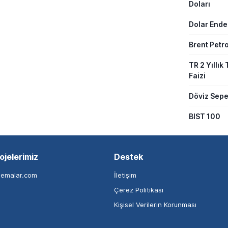
Doları
Dolar Ende
Brent Petro
TR 2 Yıllık 
Faizi
Döviz Sepe
BIST 100
ojelerimiz
Destek
nemalar.com
İletişim
Çerez Politikası
Kişisel Verilerin Korunması