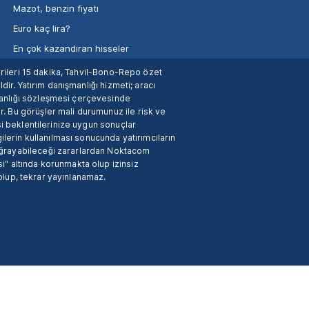
Mazot, benzin fiyatı
Euro kaç lira?
En çok kazandıran hisseler
verileri 15 dakika, Tahvil-Bono-Repo özet
dir. Yatırım danışmanlığı hizmeti; aracı
manlığı sözleşmesi çerçevesinde
. Bu görüşler mali durumunuz ile risk ve
si beklentilerinize uygun sonuçlar
ilerin kullanılması sonucunda yatırımcıların
 uğrayabileceği zararlardan Noktacom
i" altında korunmakta olup izinsiz
 olup, tekrar yayınlanamaz.