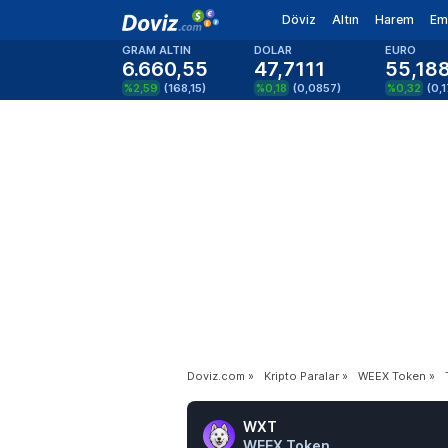
Döviz
Altın
Harem
Em
GRAM ALTIN
DOLAR
EURO
6.660,55
47,7111
55,18
%2,59
(
168,15
)
%0,18
(
0,0857
)
%0,32
(
0,
Doviz.com
»
Kripto Paralar
»
WEEX Token
»
WXT
WEEX Token