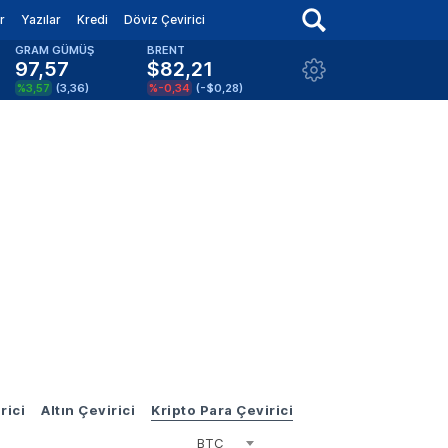
r
Yazılar
Kredi
Döviz Çevirici
GRAM GÜMÜŞ
BRENT
97,57
$82,21
%3,57
(
3,36
)
%-0,34
(
-$0,28
)
rici
Altın Çevirici
Kripto Para Çevirici
BTC