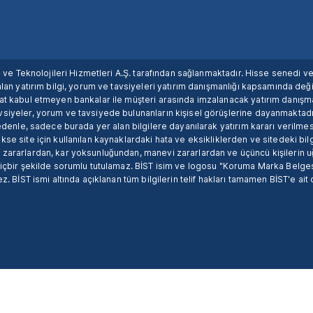
ım ve Teknolojileri Hizmetleri A.Ş. tarafından sağlanmaktadır. Hisse senedi 
lan yatırım bilgi, yorum ve tavsiyeleri yatırım danışmanlığı kapsamında değil
uat kabul etmeyen bankalar ile müşteri arasında imzalanacak yatırım danış
siyeler, yorum ve tavsiyede bulunanların kişisel görüşlerine dayanmaktadır
nedenle, sadece burada yer alan bilgilere dayanılarak yatırım kararı verilme
se site için kullanılan kaynaklardaki hata ve eksikliklerden ve sitedeki bilg
 zararlardan, kar yoksunluğundan, manevi zararlardan ve üçüncü kişilerin
hiçbir şekilde sorumlu tutulamaz. BİST isim ve logosu "Koruma Marka Belges
z. BİST ismi altında açıklanan tüm bilgilerin telif hakları tamamen BİST'e ait