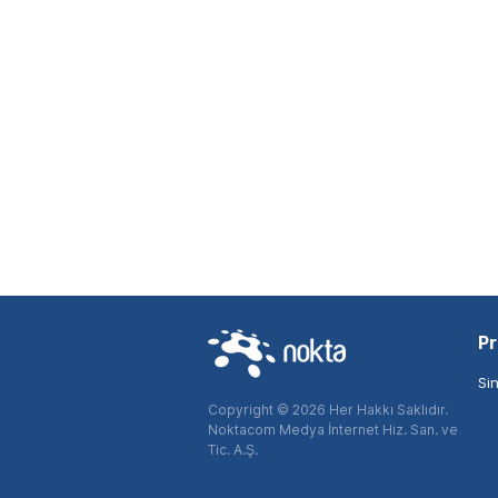
Pr
Si
Copyright © 2026 Her Hakkı Saklıdır.
Noktacom Medya İnternet Hiz. San. ve
Tic. A.Ş.