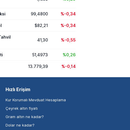
ksi
99,4800
%-0,34
l
$82,21
%-0,34
Tahvil
41,30
%-0,55
ti
51,4973
%0,26
13.779,39
%-0,14
Hızlı Erişim
Kur Korumalı Mevduat Hesaplama
Çeyrek altın fiyatı
Gram altın ne kadar?
Dolar ne kadar?