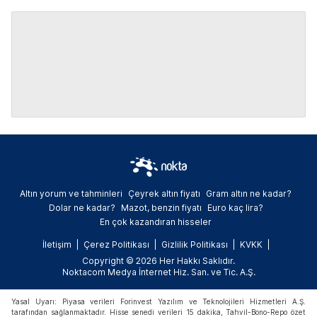
Altın yorum ve tahminleri
Çeyrek altın fiyatı
Gram altın ne kadar?
Dolar ne kadar?
Mazot, benzin fiyatı
Euro kaç lira?
En çok kazandıran hisseler
İletişim
Çerez Politikası
Gizlilik Politikası
KVKK
Copyright © 2026 Her Hakkı Saklıdır.
Noktacom Medya İnternet Hiz. San. ve Tic. A.Ş.
Yasal Uyarı: Piyasa verileri Forinvest Yazılım ve Teknolojileri Hizmetleri A.Ş.
tarafından sağlanmaktadır. Hisse senedi verileri 15 dakika, Tahvil-Bono-Repo özet