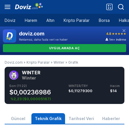
Döviz
Harem
Altın
Kripto Paralar
Borsa
Halka
Doviz.com
»
Kripto Paralar
»
Winter
»
Grafik
WINTER
Winter
Son (11:22)
WINTER/TRY
Hacim
$0,00236986
₺0,11279300
$14
%2,23
(
$0,00005167
)
Güncel
Teknik Grafik
Tarihsel Veri
Haberler