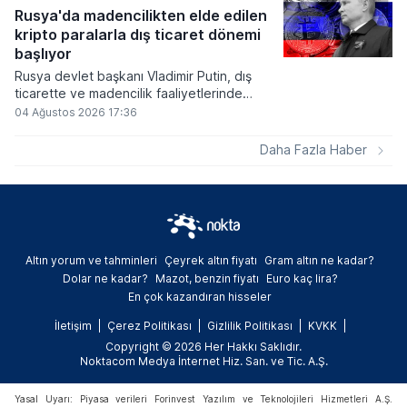
küresel likidite artışına yol açacağını belirtti
Rusya'da madencilikten elde edilen
ve bitcoinin bu süreçte en hızlı tepki veren
kripto paralarla dış ticaret dönemi
varlık olacağı vurguladı.
başlıyor
Rusya devlet başkanı Vladimir Putin, dış
ticarette ve madencilik faaliyetlerinde
kripto varlıkların kullanımına onay veren
04 Ağustos 2026 17:36
yeni yasayı imzaladı. Onaylanan bu
düzenleme çerçevesinde madencilikten
Daha Fazla Haber
elde edilen dijital paraların belirli şartlar
altında dolaşımına ve menkul kıymet
alımlarında kullanılmasına olanak sağlanıyor.
Altın yorum ve tahminleri
Çeyrek altın fiyatı
Gram altın ne kadar?
Dolar ne kadar?
Mazot, benzin fiyatı
Euro kaç lira?
En çok kazandıran hisseler
İletişim
Çerez Politikası
Gizlilik Politikası
KVKK
Copyright © 2026 Her Hakkı Saklıdır.
Noktacom Medya İnternet Hiz. San. ve Tic. A.Ş.
Yasal Uyarı: Piyasa verileri Forinvest Yazılım ve Teknolojileri Hizmetleri A.Ş.