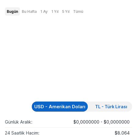
Bugün
Bu Hafta
1 Ay
1 Yıl
5 Yıl
Tümü
USD - Amerikan Doları
TL - Türk Lirası
Günlük Aralık:
$0,0000000 - $0,0000000
24 Saatlik Hacim:
$8.064