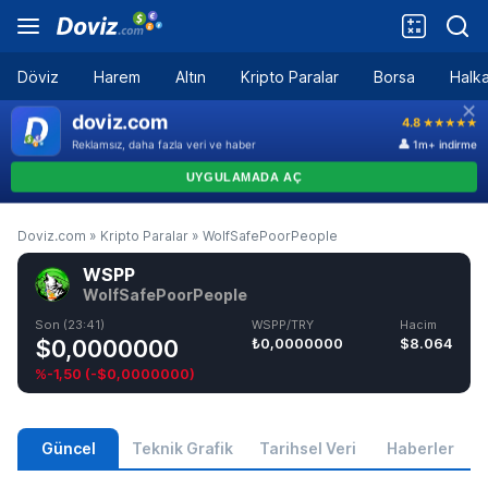
Döviz
Harem
Altın
Kripto Paralar
Borsa
Halka
Doviz.com
»
Kripto Paralar
»
WolfSafePoorPeople
WSPP
WolfSafePoorPeople
Son (23:41)
WSPP/TRY
Hacim
$0,0000000
₺0,0000000
$8.064
%-1,50
(
-$0,0000000
)
Güncel
Teknik Grafik
Tarihsel Veri
Haberler