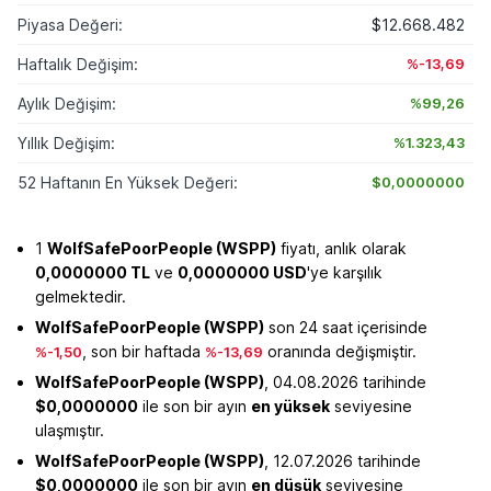
Piyasa Değeri:
$12.668.482
Haftalık Değişim:
%-13,69
Aylık Değişim:
%99,26
Yıllık Değişim:
%1.323,43
52 Haftanın En Yüksek Değeri:
$0,0000000
1
WolfSafePoorPeople (WSPP)
fiyatı, anlık olarak
0,0000000 TL
ve
0,0000000 USD
'ye karşılık
gelmektedir.
WolfSafePoorPeople (WSPP)
son 24 saat içerisinde
, son bir haftada
oranında değişmiştir.
%-1,50
%-13,69
WolfSafePoorPeople (WSPP)
, 04.08.2026 tarihinde
$0,0000000
ile son bir ayın
en yüksek
seviyesine
ulaşmıştır.
WolfSafePoorPeople (WSPP)
, 12.07.2026 tarihinde
$0,0000000
ile son bir ayın
en düşük
seviyesine