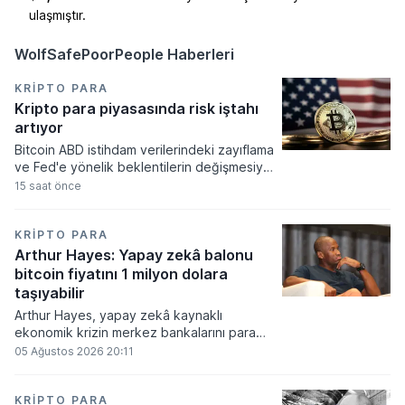
ulaşmıştır.
WolfSafePoorPeople Haberleri
KRIPTO PARA
Kripto para piyasasında risk iştahı
artıyor
Bitcoin ABD istihdam verilerindeki zayıflama
ve Fed'e yönelik beklentilerin değişmesiyle
haftayı yükselişle kapattı. Kripto para
15 saat önce
piyasalarında risk iştahı artarken
yatırımcıların odağı önümüzdeki dönemde
açıklanacak enflasyon rakamlarına ve
KRIPTO PARA
küresel gelişmelere çevrildi.
Arthur Hayes: Yapay zekâ balonu
bitcoin fiyatını 1 milyon dolara
taşıyabilir
Arthur Hayes, yapay zekâ kaynaklı
ekonomik krizin merkez bankalarını para
basmaya zorlayacağını ve bu durumun
05 Ağustos 2026 20:11
bitcoin fiyatını 1 milyon dolara
taşıyabileceğini öngörürken beyaz yakalı iş
kayıplarının tetikleyeceği kredi krizinin
KRIPTO PARA