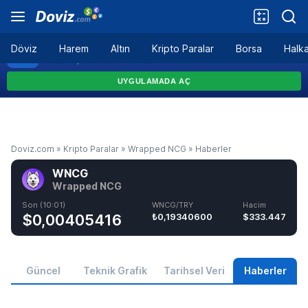
Döviz
Harem
Altın
Kripto Paralar
Borsa
Halka
Doviz.com
»
Kripto Paralar
»
Wrapped NCG
»
Haberler
WNCG
Wrapped NCG
Son (10:01)
WNCG/TRY
Hacim
$0,00405416
₺0,19340600
$333.447
Güncel
Teknik Grafik
Tarihsel Veri
Haberler