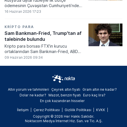
Rusya’da dijital rubleyle ilk bütçe
ödemesinin Çuvaşistan Cumhuriyeti’nde
gerçekleştirildiği bildirildi.
16 Haziran 2026 17:23
KRIPTO PARA
Sam Bankman-Fried, Trump'tan af
talebinde bulundu
Kripto para borsası FTX'in kurucu
ortaklarından Sam Bankman-Fried, ABD
Başkanı Donald Trump'tan resmi olarak af
09 Haziran 2026 09:34
talebinde bulundu.
Altın yorum ve tahminleri
Çeyrek altın fiyatı
Gram altın ne kadar?
Dolar ne kadar?
Mazot, benzin fiyatı
Euro kaç lira?
En çok kazandıran hisseler
İletişim
Çerez Politikası
Gizlilik Politikası
KVKK
Copyright © 2026 Her Hakkı Saklıdır.
Noktacom Medya İnternet Hiz. San. ve Tic. A.Ş.