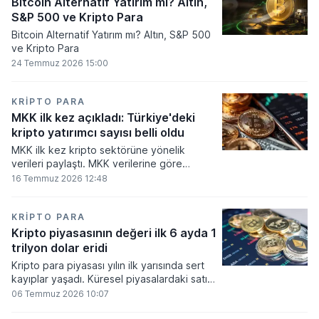
Bitcoin Alternatif Yatırım mı? Altın,
S&P 500 ve Kripto Para
Bitcoin Alternatif Yatırım mı? Altın, S&P 500
ve Kripto Para
24 Temmuz 2026 15:00
KRIPTO PARA
MKK ilk kez açıkladı: Türkiye'deki
kripto yatırımcı sayısı belli oldu
MKK ilk kez kripto sektörüne yönelik
verileri paylaştı. MKK verilerine göre
platformlarda bugüne kadar 5,6 milyon
16 Temmuz 2026 12:48
yatırımcı işlem yaparken, halen kripto
bakiyesi bulunan yatırımcı sayısı 3,2 milyon
olarak belirlendi.
KRIPTO PARA
Kripto piyasasının değeri ilk 6 ayda 1
trilyon dolar eridi
Kripto para piyasası yılın ilk yarısında sert
kayıplar yaşadı. Küresel piyasalardaki satış
baskısı ve artan faiz baskısının etkisiyle
06 Temmuz 2026 10:07
dijital varlıkların toplam değeri 919 milyar