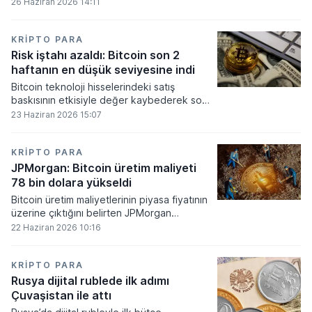
gerekli düzenleyici onayları alamadı.
26 Haziran 2026 14:11
KRIPTO PARA
Risk iştahı azaldı: Bitcoin son 2
haftanın en düşük seviyesine indi
Bitcoin teknoloji hisselerindeki satış
baskısının etkisiyle değer kaybederek son
iki haftanın en düşük seviyesini gördü.
23 Haziran 2026 15:07
KRIPTO PARA
JPMorgan: Bitcoin üretim maliyeti
78 bin dolara yükseldi
Bitcoin üretim maliyetlerinin piyasa fiyatının
üzerine çıktığını belirten JPMorgan
analistleri, madencilik sektöründeki kârlılık
22 Haziran 2026 10:16
oranlarının ciddi bir baskı altına girdiğini
söyledi.
KRIPTO PARA
Rusya dijital rublede ilk adımı
Çuvaşistan ile attı