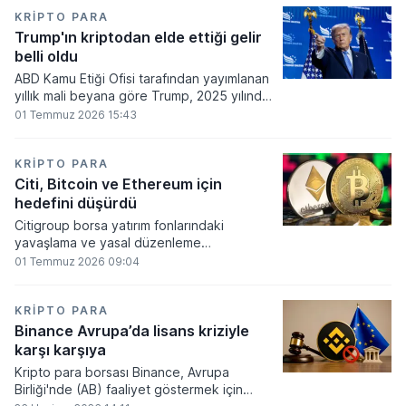
860 milyon dolarlık erime kaydetti.
KRIPTO PARA
Trump'ın kriptodan elde ettiği gelir
belli oldu
ABD Kamu Etiği Ofisi tarafından yayımlanan
yıllık mali beyana göre Trump, 2025 yılında
kripto para ve memecoin faaliyetlerinden
01 Temmuz 2026 15:43
en az 1,2 milyar dolar gelir elde etti.
KRIPTO PARA
Citi, Bitcoin ve Ethereum için
hedefini düşürdü
Citigroup borsa yatırım fonlarındaki
yavaşlama ve yasal düzenleme
beklentilerinin zayıflaması üzerine kripto
01 Temmuz 2026 09:04
para tahminlerini aşağı yönlü revize etti.
KRIPTO PARA
Binance Avrupa’da lisans kriziyle
karşı karşıya
Kripto para borsası Binance, Avrupa
Birliği'nde (AB) faaliyet göstermek için