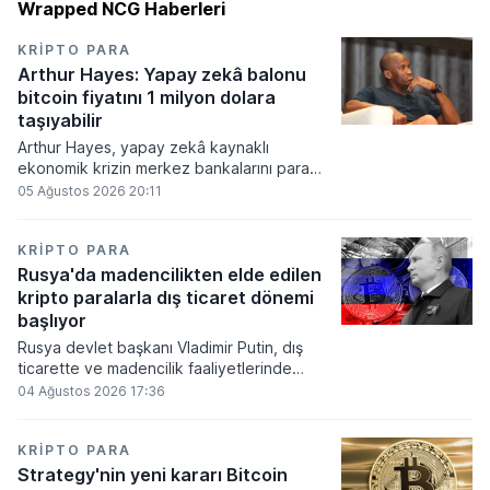
Wrapped NCG Haberleri
KRIPTO PARA
Arthur Hayes: Yapay zekâ balonu
bitcoin fiyatını 1 milyon dolara
taşıyabilir
Arthur Hayes, yapay zekâ kaynaklı
ekonomik krizin merkez bankalarını para
basmaya zorlayacağını ve bu durumun
05 Ağustos 2026 20:11
bitcoin fiyatını 1 milyon dolara
taşıyabileceğini öngörürken beyaz yakalı iş
kayıplarının tetikleyeceği kredi krizinin
KRIPTO PARA
küresel likidite artışına yol açacağını belirtti
Rusya'da madencilikten elde edilen
ve bitcoinin bu süreçte en hızlı tepki veren
kripto paralarla dış ticaret dönemi
varlık olacağı vurguladı.
başlıyor
Rusya devlet başkanı Vladimir Putin, dış
ticarette ve madencilik faaliyetlerinde
kripto varlıkların kullanımına onay veren
04 Ağustos 2026 17:36
yeni yasayı imzaladı. Onaylanan bu
düzenleme çerçevesinde madencilikten
elde edilen dijital paraların belirli şartlar
KRIPTO PARA
altında dolaşımına ve menkul kıymet
Strategy'nin yeni kararı Bitcoin