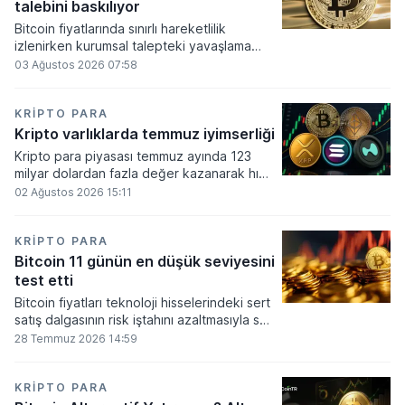
alımlarında kullanılmasına olanak sağlanıyor.
talebini baskılıyor
Bitcoin fiyatlarında sınırlı hareketlilik
izlenirken kurumsal talepteki yavaşlama
piyasa dinamiklerini etkiliyor. ABD Merkez
03 Ağustos 2026 07:58
Bankasının faiz kararı sonrasında dar bantta
seyreden kripto para birimi, düzenleme
çalışmalarındaki belirsizliklerle baskı altında
KRIPTO PARA
kalmaya devam ediyor.
Kripto varlıklarda temmuz iyimserliği
Kripto para piyasası temmuz ayında 123
milyar dolardan fazla değer kazanarak hızlı
bir toparlanma sürecine girdi. Bitcoin ve
02 Ağustos 2026 15:11
ethereum öncülüğünde yaşanan bu
yükselişle birlikte toplam piyasa büyüklüğü
2 trilyon 159 milyar 780 milyon dolar
KRIPTO PARA
seviyesine ulaştı.
Bitcoin 11 günün en düşük seviyesini
test etti
Bitcoin fiyatları teknoloji hisselerindeki sert
satış dalgasının risk iştahını azaltmasıyla son
11 günün en düşük seviyesine indi.
28 Temmuz 2026 14:59
KRIPTO PARA