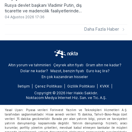
Rusya devlet başkanı Vladimir Putin, dış
ticarette ve madencilik faaliyetlerinde
kripto varlıkların kullanımına onay veren
04 Ağustos 2026 17:36
yeni yasayı imzaladı. Onaylanan bu
düzenleme çerçevesinde madencilikten
Daha Fazla Haber
elde edilen dijital paraların belirli şartlar
altında dolaşımına ve menkul kıymet
alımlarında kullanılmasına olanak sağlanıyor.
Altın yorum ve tahminleri
Çeyrek altın fiyatı
Gram altın ne kadar?
Dolar ne kadar?
Mazot, benzin fiyatı
Euro kaç lira?
En çok kazandıran hisseler
İletişim
Çerez Politikası
Gizlilik Politikası
KVKK
Copyright © 2026 Her Hakkı Saklıdır.
Noktacom Medya İnternet Hiz. San. ve Tic. A.Ş.
Yasal Uyarı: Piyasa verileri Forinvest Yazılım ve Teknolojileri Hizmetleri A.Ş.
tarafından sağlanmaktadır. Hisse senedi verileri 15 dakika, Tahvil-Bono-Repo özet
verileri 15 dakika gecikmelidir. Burada yer alan yatırım bilgi, yorum ve tavsiyeleri
yatırım danışmanlığı kapsamında değildir. Yatırım danışmanlığı hizmeti; aracı
kurumlar, portföy yönetim şirketleri, mevduat kabul etmeyen bankalar ile müşteri