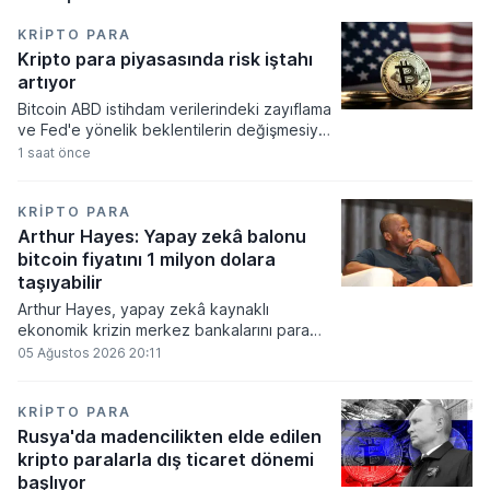
KRIPTO PARA
Kripto para piyasasında risk iştahı
artıyor
Bitcoin ABD istihdam verilerindeki zayıflama
ve Fed'e yönelik beklentilerin değişmesiyle
haftayı yükselişle kapattı. Kripto para
1 saat önce
piyasalarında risk iştahı artarken
yatırımcıların odağı önümüzdeki dönemde
açıklanacak enflasyon rakamlarına ve
KRIPTO PARA
küresel gelişmelere çevrildi.
Arthur Hayes: Yapay zekâ balonu
bitcoin fiyatını 1 milyon dolara
taşıyabilir
Arthur Hayes, yapay zekâ kaynaklı
ekonomik krizin merkez bankalarını para
basmaya zorlayacağını ve bu durumun
05 Ağustos 2026 20:11
bitcoin fiyatını 1 milyon dolara
taşıyabileceğini öngörürken beyaz yakalı iş
kayıplarının tetikleyeceği kredi krizinin
KRIPTO PARA
küresel likidite artışına yol açacağını belirtti
Rusya'da madencilikten elde edilen
ve bitcoinin bu süreçte en hızlı tepki veren
kripto paralarla dış ticaret dönemi
varlık olacağı vurguladı.
başlıyor