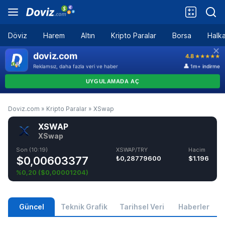
Döviz
Harem
Altın
Kripto Paralar
Borsa
Halka
Doviz.com
»
Kripto Paralar
»
XSwap
XSWAP
XSwap
Son (10:19)
XSWAP/TRY
Hacim
$0,00603377
₺0,28779600
$1.196
%0,20
(
$0,00001204
)
Güncel
Teknik Grafik
Tarihsel Veri
Haberler