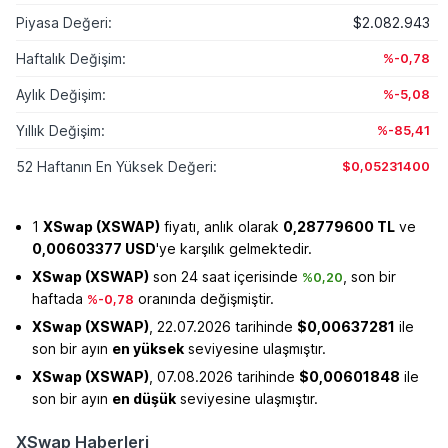
Piyasa Değeri:
$2.082.943
Haftalık Değişim:
%-0,78
Aylık Değişim:
%-5,08
Yıllık Değişim:
%-85,41
52 Haftanın En Yüksek Değeri:
$0,05231400
1
XSwap (XSWAP)
fiyatı, anlık olarak
0,28779600 TL
ve
0,00603377 USD
'ye karşılık gelmektedir.
XSwap (XSWAP)
son 24 saat içerisinde
, son bir
%0,20
haftada
oranında değişmiştir.
%-0,78
XSwap (XSWAP)
, 22.07.2026 tarihinde
$0,00637281
ile
son bir ayın
en yüksek
seviyesine ulaşmıştır.
XSwap (XSWAP)
, 07.08.2026 tarihinde
$0,00601848
ile
son bir ayın
en düşük
seviyesine ulaşmıştır.
XSwap Haberleri