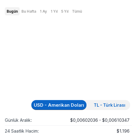
Bugün
Bu Hafta
1 Ay
1 Yıl
5 Yıl
Tümü
USD - Amerikan Doları
TL - Türk Lirası
Günlük Aralık:
$0,00602036 - $0,00610347
24 Saatlik Hacim:
$1.196