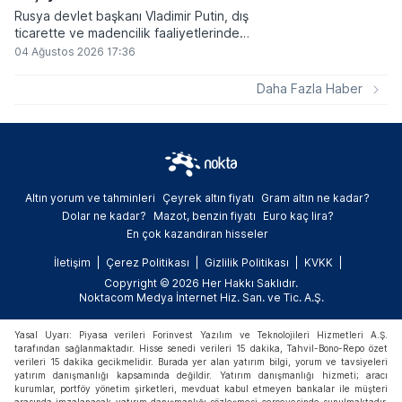
Rusya devlet başkanı Vladimir Putin, dış
ticarette ve madencilik faaliyetlerinde
kripto varlıkların kullanımına onay veren
04 Ağustos 2026 17:36
yeni yasayı imzaladı. Onaylanan bu
düzenleme çerçevesinde madencilikten
Daha Fazla Haber
elde edilen dijital paraların belirli şartlar
altında dolaşımına ve menkul kıymet
alımlarında kullanılmasına olanak sağlanıyor.
Altın yorum ve tahminleri
Çeyrek altın fiyatı
Gram altın ne kadar?
Dolar ne kadar?
Mazot, benzin fiyatı
Euro kaç lira?
En çok kazandıran hisseler
İletişim
Çerez Politikası
Gizlilik Politikası
KVKK
Copyright © 2026 Her Hakkı Saklıdır.
Noktacom Medya İnternet Hiz. San. ve Tic. A.Ş.
Yasal Uyarı: Piyasa verileri Forinvest Yazılım ve Teknolojileri Hizmetleri A.Ş.
tarafından sağlanmaktadır. Hisse senedi verileri 15 dakika, Tahvil-Bono-Repo özet
verileri 15 dakika gecikmelidir. Burada yer alan yatırım bilgi, yorum ve tavsiyeleri
yatırım danışmanlığı kapsamında değildir. Yatırım danışmanlığı hizmeti; aracı
kurumlar, portföy yönetim şirketleri, mevduat kabul etmeyen bankalar ile müşteri