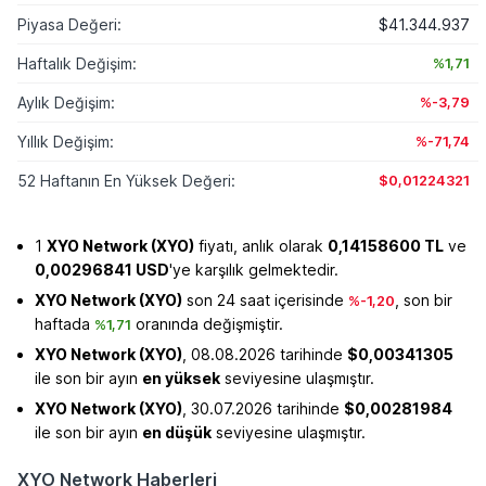
Piyasa Değeri:
$41.344.937
Haftalık Değişim:
%1,71
Aylık Değişim:
%-3,79
Yıllık Değişim:
%-71,74
52 Haftanın En Yüksek Değeri:
$0,01224321
1
XYO Network (XYO)
fiyatı, anlık olarak
0,14158600 TL
ve
0,00296841 USD
'ye karşılık gelmektedir.
XYO Network (XYO)
son 24 saat içerisinde
, son bir
%-1,20
haftada
oranında değişmiştir.
%1,71
XYO Network (XYO)
, 08.08.2026 tarihinde
$0,00341305
ile son bir ayın
en yüksek
seviyesine ulaşmıştır.
XYO Network (XYO)
, 30.07.2026 tarihinde
$0,00281984
ile son bir ayın
en düşük
seviyesine ulaşmıştır.
XYO Network Haberleri