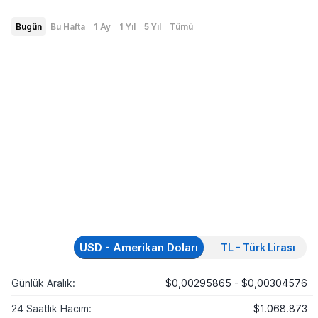
Bugün
Bu Hafta
1 Ay
1 Yıl
5 Yıl
Tümü
USD - Amerikan Doları
TL - Türk Lirası
Günlük Aralık:
$0,00295865 - $0,00304576
24 Saatlik Hacim:
$1.068.873