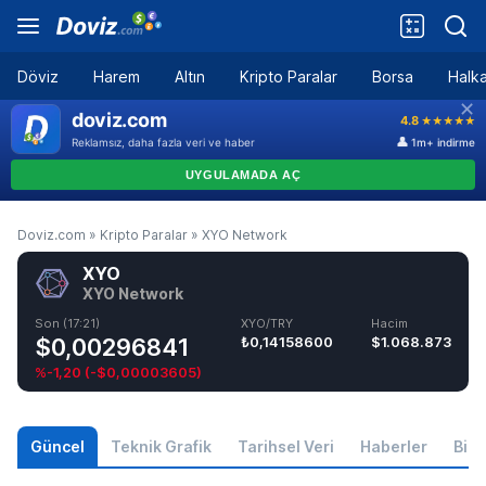
Döviz
Harem
Altın
Kripto Paralar
Borsa
Halka
Doviz.com
»
Kripto Paralar
»
XYO Network
XYO
XYO Network
Son (17:21)
XYO/TRY
Hacim
$0,00296841
₺0,14158600
$1.068.873
%-1,20
(
-$0,00003605
)
Güncel
Teknik Grafik
Tarihsel Veri
Haberler
Bilgi