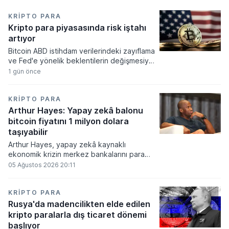
KRIPTO PARA
Kripto para piyasasında risk iştahı
artıyor
Bitcoin ABD istihdam verilerindeki zayıflama
ve Fed'e yönelik beklentilerin değişmesiyle
haftayı yükselişle kapattı. Kripto para
1 gün önce
piyasalarında risk iştahı artarken
yatırımcıların odağı önümüzdeki dönemde
açıklanacak enflasyon rakamlarına ve
KRIPTO PARA
küresel gelişmelere çevrildi.
Arthur Hayes: Yapay zekâ balonu
bitcoin fiyatını 1 milyon dolara
taşıyabilir
Arthur Hayes, yapay zekâ kaynaklı
ekonomik krizin merkez bankalarını para
basmaya zorlayacağını ve bu durumun
05 Ağustos 2026 20:11
bitcoin fiyatını 1 milyon dolara
taşıyabileceğini öngörürken beyaz yakalı iş
kayıplarının tetikleyeceği kredi krizinin
KRIPTO PARA
küresel likidite artışına yol açacağını belirtti
Rusya'da madencilikten elde edilen
ve bitcoinin bu süreçte en hızlı tepki veren
kripto paralarla dış ticaret dönemi
varlık olacağı vurguladı.
başlıyor