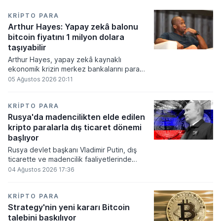
KRIPTO PARA
Arthur Hayes: Yapay zekâ balonu
bitcoin fiyatını 1 milyon dolara
taşıyabilir
Arthur Hayes, yapay zekâ kaynaklı
ekonomik krizin merkez bankalarını para
basmaya zorlayacağını ve bu durumun
05 Ağustos 2026 20:11
bitcoin fiyatını 1 milyon dolara
taşıyabileceğini öngörürken beyaz yakalı iş
kayıplarının tetikleyeceği kredi krizinin
KRIPTO PARA
küresel likidite artışına yol açacağını belirtti
Rusya'da madencilikten elde edilen
ve bitcoinin bu süreçte en hızlı tepki veren
kripto paralarla dış ticaret dönemi
varlık olacağı vurguladı.
başlıyor
Rusya devlet başkanı Vladimir Putin, dış
ticarette ve madencilik faaliyetlerinde
kripto varlıkların kullanımına onay veren
04 Ağustos 2026 17:36
yeni yasayı imzaladı. Onaylanan bu
düzenleme çerçevesinde madencilikten
elde edilen dijital paraların belirli şartlar
KRIPTO PARA
altında dolaşımına ve menkul kıymet
Strategy'nin yeni kararı Bitcoin
alımlarında kullanılmasına olanak sağlanıyor.
talebini baskılıyor