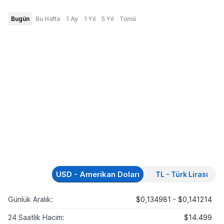
Bugün
Bu Hafta
1 Ay
1 Yıl
5 Yıl
Tümü
USD - Amerikan Doları
TL - Türk Lirası
Günlük Aralık:
$0,134981 - $0,141214
24 Saatlik Hacim:
$14.499