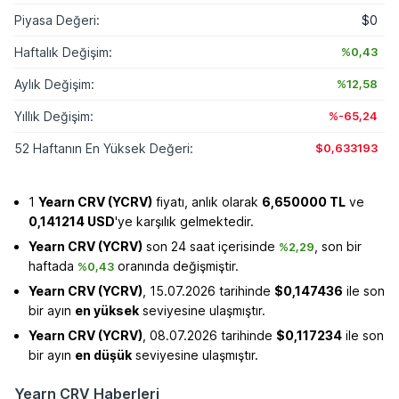
Piyasa Değeri:
$0
Haftalık Değişim:
%0,43
Aylık Değişim:
%12,58
Yıllık Değişim:
%-65,24
52 Haftanın En Yüksek Değeri:
$0,633193
1
Yearn CRV (YCRV)
fiyatı, anlık olarak
6,650000 TL
ve
0,141214 USD
'ye karşılık gelmektedir.
Yearn CRV (YCRV)
son 24 saat içerisinde
, son bir
%2,29
haftada
oranında değişmiştir.
%0,43
Yearn CRV (YCRV)
, 15.07.2026 tarihinde
$0,147436
ile son
bir ayın
en yüksek
seviyesine ulaşmıştır.
Yearn CRV (YCRV)
, 08.07.2026 tarihinde
$0,117234
ile son
bir ayın
en düşük
seviyesine ulaşmıştır.
Yearn CRV Haberleri