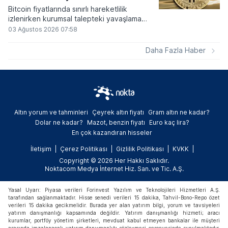
Bitcoin fiyatlarında sınırlı hareketlilik
izlenirken kurumsal talepteki yavaşlama
piyasa dinamiklerini etkiliyor. ABD Merkez
03 Ağustos 2026 07:58
Bankasının faiz kararı sonrasında dar bantta
seyreden kripto para birimi, düzenleme
Daha Fazla Haber
çalışmalarındaki belirsizliklerle baskı altında
kalmaya devam ediyor.
Altın yorum ve tahminleri
Çeyrek altın fiyatı
Gram altın ne kadar?
Dolar ne kadar?
Mazot, benzin fiyatı
Euro kaç lira?
En çok kazandıran hisseler
İletişim
Çerez Politikası
Gizlilik Politikası
KVKK
Copyright © 2026 Her Hakkı Saklıdır.
Noktacom Medya İnternet Hiz. San. ve Tic. A.Ş.
Yasal Uyarı: Piyasa verileri Forinvest Yazılım ve Teknolojileri Hizmetleri A.Ş.
tarafından sağlanmaktadır. Hisse senedi verileri 15 dakika, Tahvil-Bono-Repo özet
verileri 15 dakika gecikmelidir. Burada yer alan yatırım bilgi, yorum ve tavsiyeleri
yatırım danışmanlığı kapsamında değildir. Yatırım danışmanlığı hizmeti; aracı
kurumlar, portföy yönetim şirketleri, mevduat kabul etmeyen bankalar ile müşteri