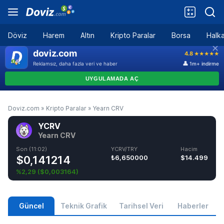
Döviz
Harem
Altın
Kripto Paralar
Borsa
Halka
Doviz.com
»
Kripto Paralar
»
Yearn CRV
YCRV
Yearn CRV
Son (11:02)
YCRV/TRY
Hacim
$0,141214
₺6,650000
$14.499
%2,29
(
$0,003164
)
Güncel
Teknik Grafik
Tarihsel Veri
Haberler