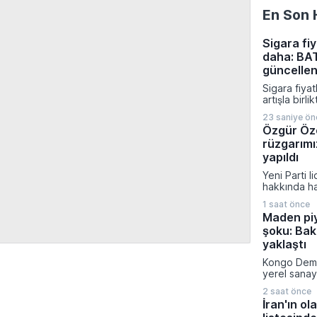
En Son 
Sigara fiy
daha: BAT
güncellen
Sigara fiyat
artışla birl
Tobacco gru
23 saniye ön
fiyatları gü
Özgür Öze
Bayileri Ya
rüzgarımı
Başkanı Ero
paylaşılan b
yapıldı
tarife 7 Ağ
Yeni Parti l
itibaren tüm
hakkında ha
uygulanmay
iddiası fezl
1 saat önce
güncel oy p
Maden pi
çarpıcı açı
şoku: Bakı
Gazeteci Mu
konuşan Öz
yaklaştı
taleplerini 
Kongo Demo
nitelendirir
yerel sanay
kampanyasıy
amacıyla ma
rakamları pa
2 saat önce
kısıtlama ge
İran'ın ol
konsantresi