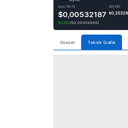
Son (19:11)
ZFI/TRY
$0,00532187
₺0,2532
%1,70
(
$0,00008896
)
Güncel
Teknik Grafik