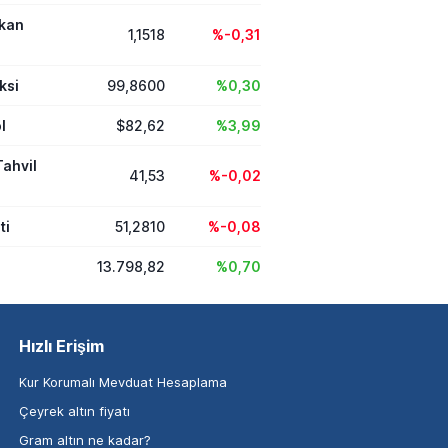
ikan
1,1518
%-0,31
ksi
99,8600
%0,30
l
$82,62
%3,99
Tahvil
41,53
%-0,02
ti
51,2810
%-0,08
13.798,82
%0,70
Hızlı Erişim
Kur Korumalı Mevduat Hesaplama
Çeyrek altın fiyatı
Gram altın ne kadar?