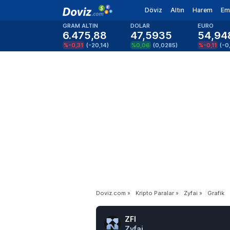
Döviz
Altın
Harem
Em
GRAM ALTIN
DOLAR
EURO
6.475,88
47,5935
54,94
%-0,31
(
-20,14
)
%0,06
(
0,0285
)
%-0,11
(
-0
Doviz.com
»
Kripto Paralar
»
Zyfai
»
Grafik
ZFI
Zyfai