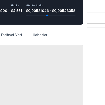
Hacim
Günlük Aralık
8900
$4.551
$0,00521046 - $0,00548358
Tarihsel Veri
Haberler