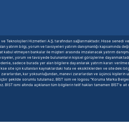
ım ve Teknolojileri Hizmetleri A.Ş. tarafından sağlanmaktadır. Hisse senedi 
lan yatırım bilgi, yorum ve tavsiyeleri yatırım danışmanlığı kapsamında değil
uat kabul etmeyen bankalar ile müşteri arasında imzalanacak yatırım danış
siyeler, yorum ve tavsiyede bulunanların kişisel görüşlerine dayanmaktadır
nedenle, sadece burada yer alan bilgilere dayanılarak yatırım kararı verilme
se site için kullanılan kaynaklardaki hata ve eksikliklerden ve sitedeki bilg
 zararlardan, kar yoksunluğundan, manevi zararlardan ve üçüncü kişilerin
hiçbir şekilde sorumlu tutulamaz. BİST isim ve logosu "Koruma Marka Belges
z. BİST ismi altında açıklanan tüm bilgilerin telif hakları tamamen BİST'e ait