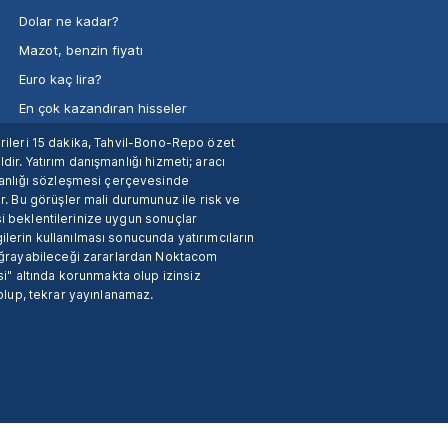
Dolar ne kadar?
Mazot, benzin fiyatı
Euro kaç lira?
En çok kazandıran hisseler
verileri 15 dakika, Tahvil-Bono-Repo özet
dir. Yatırım danışmanlığı hizmeti; aracı
manlığı sözleşmesi çerçevesinde
. Bu görüşler mali durumunuz ile risk ve
si beklentilerinize uygun sonuçlar
ilerin kullanılması sonucunda yatırımcıların
 uğrayabileceği zararlardan Noktacom
i" altında korunmakta olup izinsiz
 olup, tekrar yayınlanamaz.