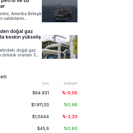
 petrol ve su
eme, stratejik
bir yıla kadar
var
nınmasına imkan
timi, Amerika Birleşik
n saldırılarını
 durumunda Körfez
i petrol, elektrik ve
rden doğal gaz
ni hedef alabileceğine
da keskin yükseliş
ir uyarı yayımladı.
erine çağrıda bulunan
aşkanı Donald
elindeki doğal gaz
i saldırılardan
 doluluk oranları 5
esi ve mevcut
hi itibarıyla yüzde 57
üzakereler yoluyla
gerileyerek son 15
ası için destek talep
ük noktasına ulaştı.
ileme 2011 yılından
eti
nı dönemde
en zayıf stok verisi
Son
Değişim
tlara geçerken enerji
$64.631
%-0,05
ği konusundaki
tırdı.
$1.911,03
%0,96
$1,0444
%-2,20
$45,6
%0,80