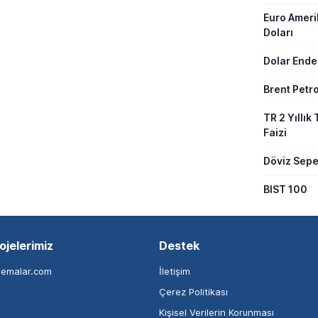
Euro Amer
Doları
Dolar Ende
Brent Petro
TR 2 Yıllık 
Faizi
Döviz Sepe
BIST 100
ojelerimiz
Destek
nemalar.com
İletişim
Çerez Politikası
Kişisel Verilerin Korunması