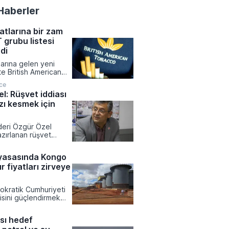
Haberler
atlarına bir zam
 grubu listesi
di
larına gelen yeni
ikte British American
bu ürünlerinde liste
ce
ncellendi. Tekel
l: Rüşvet iddiası
rdımlaşma Derneği
zı kesmek için
l Dündar tarafından
ilgilere göre zamlı
ustos tarihinden
ideri Özgür Özel
 satış noktalarında
zırlanan rüşvet
a başlanacak.
ekesine ve partinin
otansiyeline dair
yasasında Kongo
klamalarda bulundu.
r fiyatları zirveye
rat Yetkin'e
el, dokunulmazlık
siyasi bir hamle olarak
kratik Cumhuriyeti
ken partisinin bağış
isini güçlendirmek
la topladığı
den ihracatına
ylaştı.
tirdi. Bakır ve kobalt
ası hedef
 sevkiyatını durduran