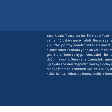
Yasal Uyarı: Piyasa verileri Forinvest Yazıl
verileri 15 dakika gecikmelidir. Burada yer a
kurumlar, portföy yönetim şirketleri, mevd
sunulmaktadır. Burada yer alan yorum ve tav
getiri tercihlerinize uygun olmayabilir. Bu 
doğurmayabilir. Gerek site üzerindeki, gerek
uğrayabilecekleri doğrudan ve/veya dolaylı
Medya İnternet Hizmetleri San. ve Tic. A.Ş 
kullanılamaz, iktibas edilemez, değiştirileme
X