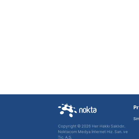
Pr
Si
Copyright © 2026 Her Hakkı Saklıdır.
Noktacom Medya İnternet Hiz. San. ve
Tic. A.Ş.