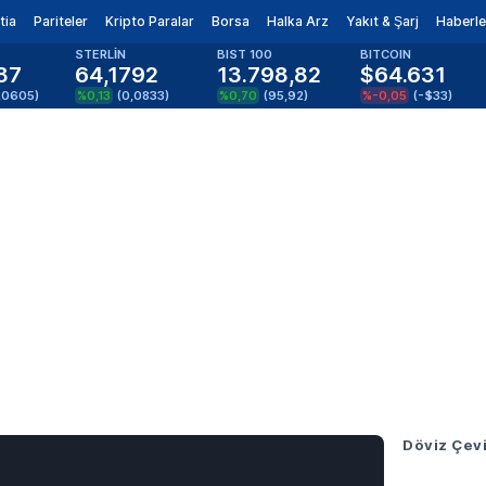
tia
Pariteler
Kripto Paralar
Borsa
Halka Arz
Yakıt & Şarj
Haberle
STERLİN
BIST 100
BITCOIN
87
64,1792
13.798,82
$64.631
,0605
)
%0,13
(
0,0833
)
%0,70
(
95,92
)
%-0,05
(
-$33
)
Döviz Çevi