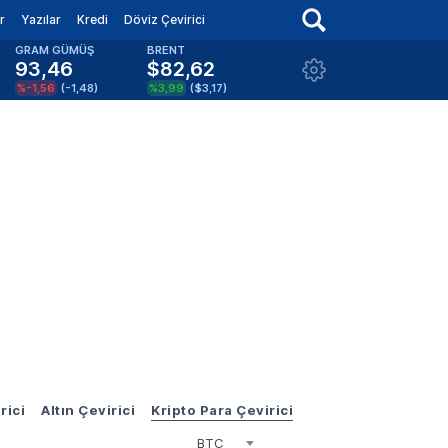
r
Yazılar
Kredi
Döviz Çevirici
GRAM GÜMÜŞ
BRENT
93,46
$82,62
%-1,56
(
-1,48
)
%3,99
(
$3,17
)
rici
Altın Çevirici
Kripto Para Çevirici
BTC