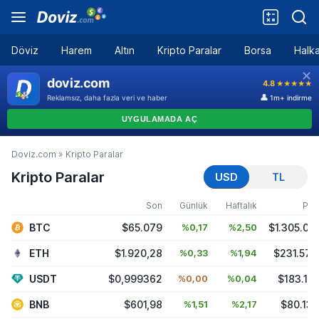
Döviz
Harem
Altın
Kripto Paralar
Borsa
Halka
Doviz.com
»
Kripto Paralar
Kripto Paralar
USD
TL
Son
Günlük
Haftalık
Piy
BTC
$65.079
%0,17
%2,50
$1.305.06
ETH
$1.920,28
%0,33
%1,94
$231.579
USDT
$0,999362
%0,00
%0,04
$183.12
BNB
$601,98
%1,51
%2,17
$80.133