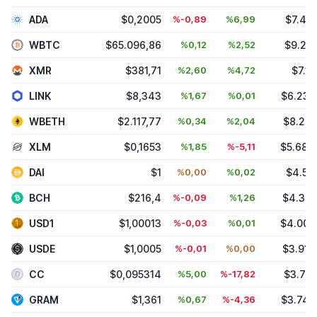
ADA
$0,2005
%-0,89
%6,99
$7.486
WBTC
$65.096,86
%0,12
%2,52
$9.287
XMR
$381,71
%2,60
%4,72
$7.17
LINK
$8,343
%1,67
%0,01
$6.236
WBETH
$2.117,77
%0,34
%2,04
$8.266
XLM
$0,1653
%1,85
%-5,11
$5.683
DAI
$1
%0,00
%0,02
$4.59
BCH
$216,4
%-0,09
%1,26
$4.342
USD1
$1,00013
%-0,03
%0,01
$4.008
USDE
$1,0005
%-0,01
%0,00
$3.912
CC
$0,095314
%5,00
%-17,82
$3.745
GRAM
$1,361
%0,67
%-4,36
$3.745