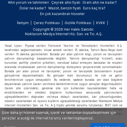
Altın yorum ve tahminleri
Çeyrek altın fiyatı
Gram altın ne kadar?
Dolar ne kadar?
Mazot, benzin fiyatı
Euro kaç lira?
En çok kazandıran hisseler
İletişim
Çerez Politikası
Gizlilik Politikası
KVKK
Copyright © 2026 Her Hakkı Saklıdır.
Noktacom Medya İnternet Hiz. San. ve Tic. A.Ş.
Yasal Uyarı: Piyasa verileri Forinvest Yazılım ve Teknolojileri Hizmetleri A.Ş.
tarafından sağlanmaktadır. Hisse senedi verileri 15 dakika, Tahvil-Bono-Repo özet
verileri 15 dakika gecikmelidir. Burada yer alan yatırım bilgi, yorum ve tavsiyeleri
yatırım danışmanlığı kapsamında değildir. Yatırım danışmanlığı hizmeti; aracı
kurumlar, portföy yönetim şirketleri, mevduat kabul etmeyen bankalar ile müşteri
arasında imzalanacak yatırım danışmanlığı sözleşmesi çerçevesinde sunulmaktadır.
Burada yer alan yorum ve tavsiyeler, yorum ve tavsiyede bulunanların kişisel
görüşlerine dayanmaktadır. Bu görüşler mali durumunuz ile risk ve getiri
tercihlerinize uygun olmayabilir. Bu nedenle, sadece burada yer alan bilgilere
dayanılarak yatırım kararı verilmesi beklentilerinize uygun sonuçlar doğurmayabilir.
Gerek site üzerindeki, gerekse site için kullanılan kaynaklardaki hata ve
eksikliklerden ve sitedeki bilgilerin kullanılması sonucunda yatırımcıların
uğrayabilecekleri doğrudan ve/veya dolaylı zararlardan, kar yoksunluğundan,
manevi zararlardan ve üçüncü kişilerin uğrayabileceği zararlardan Noktacom Medya
İnternet Hizmetleri San. ve Tic. A.Ş hiçbir şekilde sorumlu tutulamaz. BİST isim ve
logosu "Koruma Marka Belgesi" altında korunmakta olup izinsiz kullanılamaz, iktibas
Size daha iyi hizmet sunmak, içerik ve reklamları kişiselleştirmek için
edilemez, değiştirilemez. BİST ismi altında açıklanan tüm bilgilerin telif hakları
çerezler aracılığı ile internet tarama verileri topluyoruz.
tamamen BİST'e ait olup, tekrar yayınlanamaz.