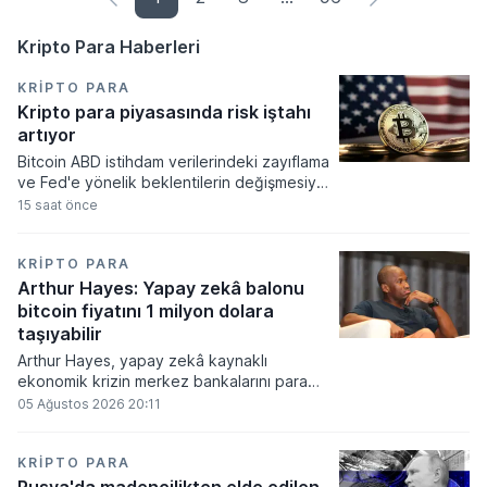
Kripto Para Haberleri
KRIPTO PARA
Kripto para piyasasında risk iştahı
artıyor
Bitcoin ABD istihdam verilerindeki zayıflama
ve Fed'e yönelik beklentilerin değişmesiyle
haftayı yükselişle kapattı. Kripto para
15 saat önce
piyasalarında risk iştahı artarken
yatırımcıların odağı önümüzdeki dönemde
açıklanacak enflasyon rakamlarına ve
KRIPTO PARA
küresel gelişmelere çevrildi.
Arthur Hayes: Yapay zekâ balonu
bitcoin fiyatını 1 milyon dolara
taşıyabilir
Arthur Hayes, yapay zekâ kaynaklı
ekonomik krizin merkez bankalarını para
basmaya zorlayacağını ve bu durumun
05 Ağustos 2026 20:11
bitcoin fiyatını 1 milyon dolara
taşıyabileceğini öngörürken beyaz yakalı iş
kayıplarının tetikleyeceği kredi krizinin
KRIPTO PARA
küresel likidite artışına yol açacağını belirtti