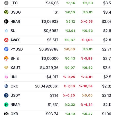
LTC
$46,05
%1,14
%2,63
$3.567
USDG
$1
%0,10
%0,01
$3.481
HBAR
$0,06938
%2,12
%-0,53
$3.033
SUI
$0,6982
%3,91
%0,93
$2.844
AVAX
$6,517
%0,87
%-1,06
$2.813
PYUSD
$0,999788
%0,00
%0,01
$2.790
SHIB
$0,00000
%0,43
%-5,88
$2.733
XAUT
$4.329,36
%0,07
%6,92
$2.651
UNI
$4,017
%-0,25
%-4,81
$2.511
CRO
$0,04920661
%-7,00
%-10,54
$2.327
USDY
$1,14
%-0,20
%0,00
$2.139
NEAR
$1,631
%2,32
%-4,34
$2.122
OKB
$93,74
%4,10
%9,47
$1.968