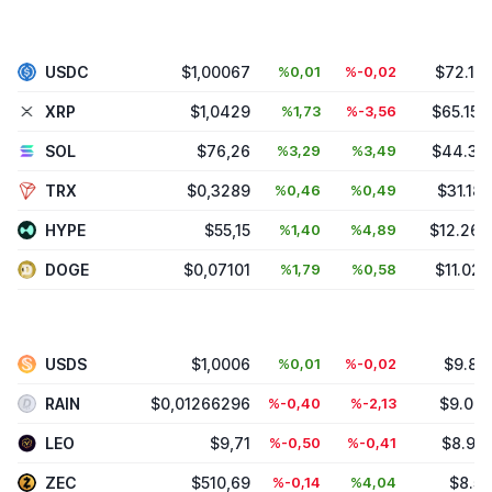
USDC
$1,00067
%0,01
%-0,02
$72.15
XRP
$1,0429
%1,73
%-3,56
$65.152
SOL
$76,26
%3,29
%3,49
$44.361
TRX
$0,3289
%0,46
%0,49
$31.18
HYPE
$55,15
%1,40
%4,89
$12.266
DOGE
$0,07101
%1,79
%0,58
$11.02
USDS
$1,0006
%0,01
%-0,02
$9.85
RAIN
$0,01266296
%-0,40
%-2,13
$9.073
LEO
$9,71
%-0,50
%-0,41
$8.932
ZEC
$510,69
%-0,14
%4,04
$8.56