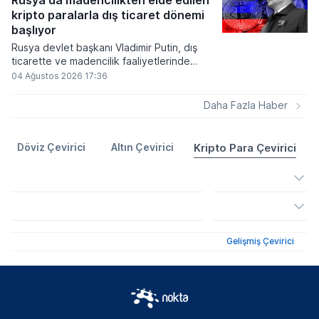
Rusya'da madencilikten elde edilen
ve bitcoinin bu süreçte en hızlı tepki veren
kripto paralarla dış ticaret dönemi
varlık olacağı vurguladı.
başlıyor
Rusya devlet başkanı Vladimir Putin, dış
ticarette ve madencilik faaliyetlerinde
kripto varlıkların kullanımına onay veren
04 Ağustos 2026 17:36
yeni yasayı imzaladı. Onaylanan bu
düzenleme çerçevesinde madencilikten
Daha Fazla Haber
elde edilen dijital paraların belirli şartlar
altında dolaşımına ve menkul kıymet
alımlarında kullanılmasına olanak sağlanıyor.
Döviz Çevirici
Altın Çevirici
Kripto Para Çevirici
Gelişmiş Çevirici