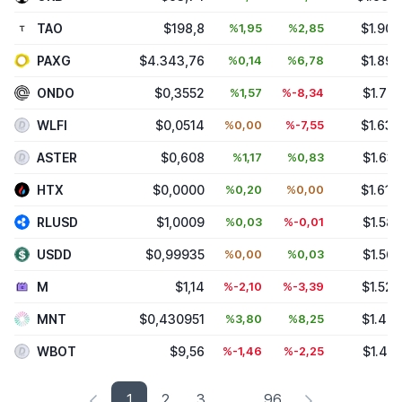
TAO
$198,8
%1,95
%2,85
$1.906
PAXG
$4.343,76
%0,14
%6,78
$1.894
ONDO
$0,3552
%1,57
%-8,34
$1.72
WLFI
$0,0514
%0,00
%-7,55
$1.636
ASTER
$0,608
%1,17
%0,83
$1.63
HTX
$0,0000
%0,20
%0,00
$1.618
RLUSD
$1,0009
%0,03
%-0,01
$1.58
USDD
$0,99935
%0,00
%0,03
$1.56
M
$1,14
%-2,10
%-3,39
$1.520
MNT
$0,430951
%3,80
%8,25
$1.423
WBOT
$9,56
%-1,46
%-2,25
$1.44
1
2
3
...
96