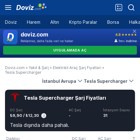
Döviz
Harem
Altın
Kripto Paralar
Borsa
Halka
Doviz.com
»
Yakıt & Şarj
»
Elektrikli Araç Şarj Fiyatları
»
Tesla Supercharger
İstanbul Avrupa
Tesla Supercharger
Tesla Supercharger Şarj Fiyatları
DC Şarj
AC Şarj
İstasyon Sayısı
₺9,90 / ₺12,30
-
31
i
Tesla dışında daha pahalı.
Dağıtıcı
DC Şarj
AC Şarj
Tari