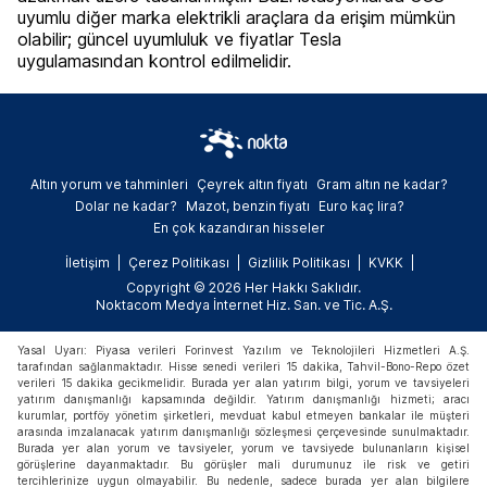
uyumlu diğer marka elektrikli araçlara da erişim mümkün
olabilir; güncel uyumluluk ve fiyatlar Tesla
uygulamasından kontrol edilmelidir.
Altın yorum ve tahminleri
Çeyrek altın fiyatı
Gram altın ne kadar?
Dolar ne kadar?
Mazot, benzin fiyatı
Euro kaç lira?
En çok kazandıran hisseler
İletişim
Çerez Politikası
Gizlilik Politikası
KVKK
Copyright © 2026 Her Hakkı Saklıdır.
Noktacom Medya İnternet Hiz. San. ve Tic. A.Ş.
Yasal Uyarı: Piyasa verileri Forinvest Yazılım ve Teknolojileri Hizmetleri A.Ş.
tarafından sağlanmaktadır. Hisse senedi verileri 15 dakika, Tahvil-Bono-Repo özet
verileri 15 dakika gecikmelidir. Burada yer alan yatırım bilgi, yorum ve tavsiyeleri
yatırım danışmanlığı kapsamında değildir. Yatırım danışmanlığı hizmeti; aracı
kurumlar, portföy yönetim şirketleri, mevduat kabul etmeyen bankalar ile müşteri
arasında imzalanacak yatırım danışmanlığı sözleşmesi çerçevesinde sunulmaktadır.
Burada yer alan yorum ve tavsiyeler, yorum ve tavsiyede bulunanların kişisel
görüşlerine dayanmaktadır. Bu görüşler mali durumunuz ile risk ve getiri
tercihlerinize uygun olmayabilir. Bu nedenle, sadece burada yer alan bilgilere